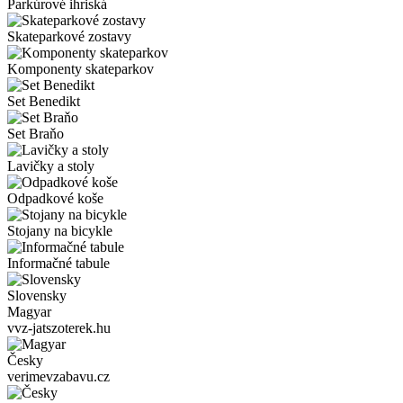
Parkúrové ihriská
Skateparkové zostavy
Komponenty skateparkov
Set Benedikt
Set Braňo
Lavičky a stoly
Odpadkové koše
Stojany na bicykle
Informačné tabule
Slovensky
Magyar
vvz-jatszoterek.hu
Česky
verimevzabavu.cz