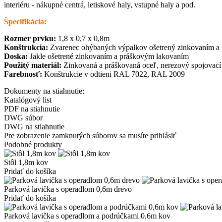
interiéru - nákupné centrá, letiskové haly, vstupné haly a pod.
Špecifikácia:
Rozmer prvku:
1,8 x 0,7 x 0,8m
Konštrukcia:
Zvarenec ohýbaných výpalkov ošetrený zinkovaním a
Doska:
Jakle ošetrené zinkovaním a práškovým lakovaním
Použitý materiál:
Zinkovaná a práškovaná oceľ, nerezový spojovací
Farebnosť:
Konštrukcie v odtieni RAL 7022, RAL 2009
Dokumenty na stiahnutie:
Katalógový list
PDF na stiahnutie
DWG súbor
DWG na stiahnutie
Pre zobrazenie zamknutých súborov sa musíte prihlásiť
Podobné produkty
Stôl 1,8m kov
Pridať do košíka
Parková lavička s operadlom 0,6m drevo
Pridať do košíka
Parková lavička s operadlom a podrúčkami 0,6m kov