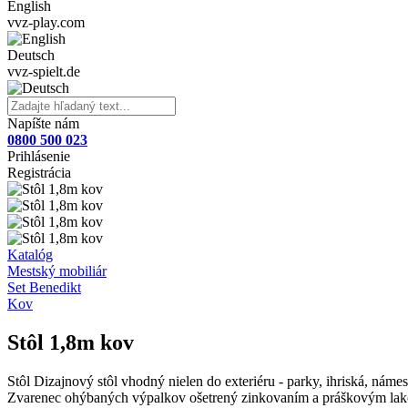
English
vvz-play.com
Deutsch
vvz-spielt.de
Napíšte nám
0800 500 023
Prihlásenie
Registrácia
Katalóg
Mestský mobiliár
Set Benedikt
Kov
Stôl 1,8m kov
Stôl Dizajnový stôl vhodný nielen do exteriéru - parky, ihriská, námes
Zvarenec ohýbaných výpalkov ošetrený zinkovaním a práškovým lako