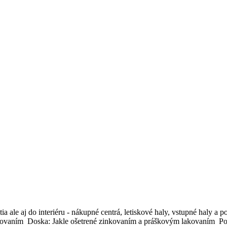
tia ale aj do interiéru - nákupné centrá, letiskové haly, vstupné haly a
vaním Doska: Jakle ošetrené zinkovaním a práškovým lakovaním Použ