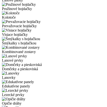
Lanové parky
Pružinové hojdačky
Kolotoče
Prevažovacie hojdačky
Visiace hojdačky
Šmýkalky s hojdačkou
Kombinované zostavy
Lanové prvky
Domčeky a pieskoviská
Lanovky
Edukatívne panely
Lezecké prvky
Opičie dráhy