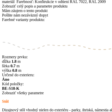
materiál Farebnosť: Konštrukcie v odtieni RAL 7022, RAL 2009
Zobraziť celý popis a parametre produktu
Mám záujem o tento produkt
Pošlite nám nezáväzný dopyt
Farebné varianty produktu:
Rozmery prvku:
dĺžka
1.8
m
šírka
0.7
m
výška
0.8
m
Určené do exterieru:
Áno
Kód položky:
BE-S18-K
Zobraziť všetky parametre
Stôl
Dizajnový stôl vhodný nielen do exteriéru - parky, ihriská, námestia al