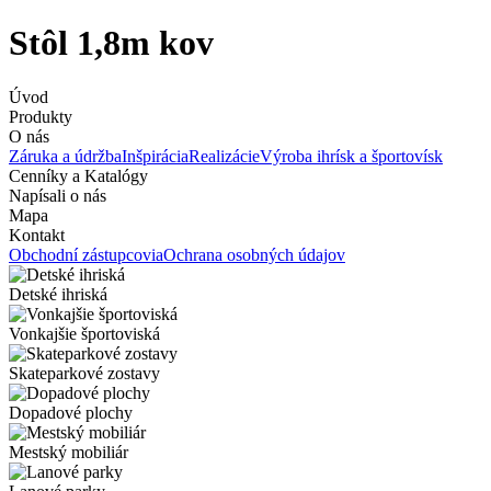
Stôl 1,8m kov
Úvod
Produkty
O nás
Záruka a údržba
Inšpirácia
Realizácie
Výroba ihrísk a športovísk
Cenníky a Katalógy
Napísali o nás
Mapa
Kontakt
Obchodní zástupcovia
Ochrana osobných údajov
Detské ihriská
Vonkajšie športoviská
Skateparkové zostavy
Dopadové plochy
Mestský mobiliár