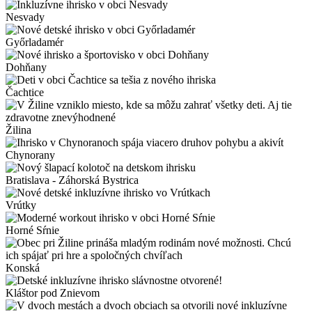
Nesvady
Győrladamér
Dohňany
Čachtice
Žilina
Chynorany
Bratislava - Záhorská Bystrica
Vrútky
Horné Sŕnie
Konská
Kláštor pod Znievom