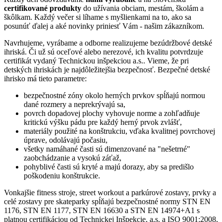
certifikované produkty
do užívania obciam, mestám, školám a
škôlkam. Každý večer si líhame s myšlienkami na to, ako sa
posunúť ďalej a aké novinky priniesť Vám - našim zákazníkom.
Navrhujeme, vyrábame a odborne realizujeme bezúdržbové detské
ihriská. Či už sú oceľové alebo nerezové, ich kvalitu potvrdzuje
certifikát vydaný Technickou inšpekciou a.s.. Vieme, že pri
detských ihriskách je najdôležitejšia bezpečnosť. Bezpečné detské
ihrisko má tieto parametre:
bezpečnostné zóny okolo herných prvkov spĺňajú normou
dané rozmery a neprekrývajú sa,
povrch dopadovej plochy vyhovuje norme a zohľadňuje
kritickú výšku pádu pre každý herný prvok zvlášť,
materiály použité na konštrukciu, vďaka kvalitnej povrchovej
úprave, odolávajú počasiu,
všetky namáhané časti sú dimenzované na "nešetrné"
zaobchádzanie a vysokú záťaž,
pohyblivé časti sú kryté a majú dorazy, aby sa predišlo
poškodeniu konštrukcie.
Vonkajšie fitness stroje, street workout a parkúrové zostavy, prvky a
celé zostavy pre skateparky spĺňajú bezpečnostné normy STN EN
1176, STN EN 1177, STN EN 16630 a STN EN 14974+A1 s
platnou certifikáciou od Technickej Inšpekcie, a.s. a ISO 9001:2008,