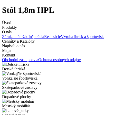
Stôl 1,8m HPL
Úvod
Produkty
O nás
Záruka a údržba
Inšpirácia
Realizácie
Výroba ihrísk a športovísk
Cenníky a Katalógy
Napísali o nás
Mapa
Kontakt
Obchodní zástupcovia
Ochrana osobných údajov
Detské ihriská
Vonkajšie športoviská
Skateparkové zostavy
Dopadové plochy
Mestský mobiliár