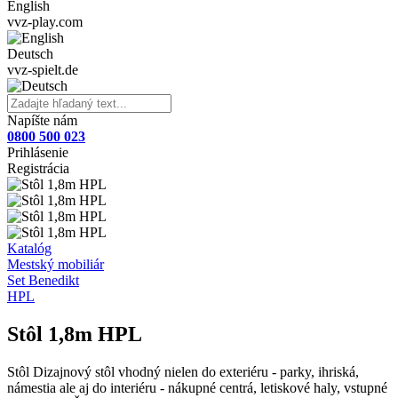
English
vvz-play.com
Deutsch
vvz-spielt.de
Napíšte nám
0800 500 023
Prihlásenie
Registrácia
Katalóg
Mestský mobiliár
Set Benedikt
HPL
Stôl 1,8m HPL
Stôl Dizajnový stôl vhodný nielen do exteriéru - parky, ihriská,
námestia ale aj do interiéru - nákupné centrá, letiskové haly, vstupné