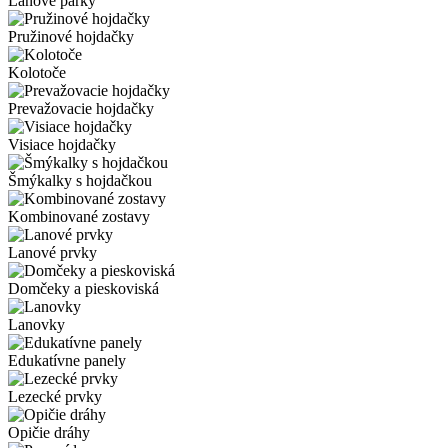
Lanové parky
Pružinové hojdačky
Kolotoče
Prevažovacie hojdačky
Visiace hojdačky
Šmýkalky s hojdačkou
Kombinované zostavy
Lanové prvky
Domčeky a pieskoviská
Lanovky
Edukatívne panely
Lezecké prvky
Opičie dráhy