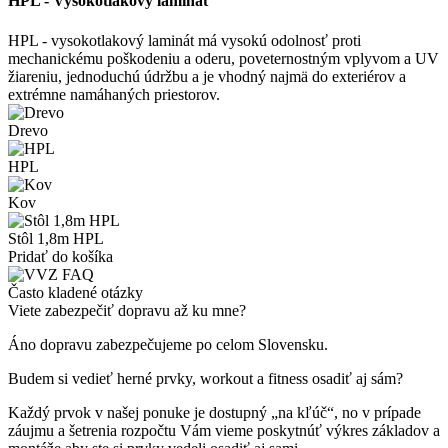
HPL - Vysokotlakový laminát
HPL - vysokotlakový laminát má vysokú odolnosť proti
mechanickému poškodeniu a oderu, poveternostným vplyvom a UV
žiareniu, jednoduchú údržbu a je vhodný najmä do exteriérov a
extrémne namáhaných priestorov.
Drevo
HPL
Kov
Stôl 1,8m HPL
Pridať do košíka
Často kladené otázky
Viete zabezpečiť dopravu až ku mne?
Áno dopravu zabezpečujeme po celom Slovensku.
Budem si vedieť herné prvky, workout a fitness osadiť aj sám?
Každý prvok v našej ponuke je dostupný „na kľúč“, no v prípade
záujmu a šetrenia rozpočtu Vám vieme poskytnúť výkres základov a