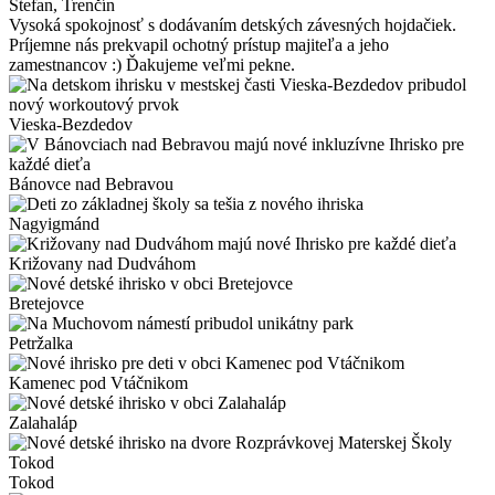
Štefan
, Trenčín
Vysoká spokojnosť s dodávaním detských závesných hojdačiek.
Príjemne nás prekvapil ochotný prístup majiteľa a jeho
zamestnancov :) Ďakujeme veľmi pekne.
Vieska-Bezdedov
Bánovce nad Bebravou
Nagyigmánd
Križovany nad Dudváhom
Bretejovce
Petržalka
Kamenec pod Vtáčnikom
Zalahaláp
Tokod