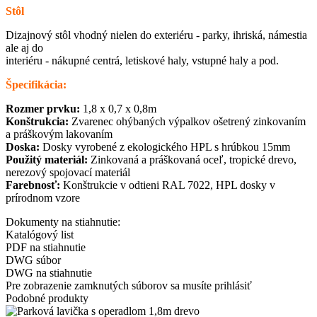
Stôl
Dizajnový stôl vhodný nielen do exteriéru - parky, ihriská, námestia
ale aj do
interiéru - nákupné centrá, letiskové haly, vstupné haly a pod.
Špecifikácia:
Rozmer prvku:
1,8 x 0,7 x 0,8m
Konštrukcia:
Zvarenec ohýbaných výpalkov ošetrený zinkovaním
a práškovým lakovaním
Doska:
Dosky vyrobené z ekologického HPL s hrúbkou 15mm
Použitý materiál:
Zinkovaná a práškovaná oceľ, tropické drevo,
nerezový spojovací materiál
Farebnosť:
Konštrukcie v odtieni RAL 7022, HPL dosky v
prírodnom vzore
Dokumenty na stiahnutie:
Katalógový list
PDF na stiahnutie
DWG súbor
DWG na stiahnutie
Pre zobrazenie zamknutých súborov sa musíte prihlásiť
Podobné produkty