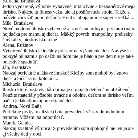
Adriana
, Bratislava
Jedno vydarené, výborne vybavené, inkluzívne a bezbariérové mega
ihrisko. Nájdete tu fitness vežu, ale aj posilňovacie stroje. Takže si
môžete zacvičiť popri deťoch. Hrad s toboganmi je super a veľká ...
Mila
, Bratislava
Nové moderné ihrisko vybavené aj s neštandardnými prvkami (napr.
hojdačka pre mamu aj dieťa). Mäkký povrch, trampolíny, preliezky,
šmýkalky, pieskovisko a iné.
Alena
, Ružinov
Vytvorené ihrisko je ideálny priestor na vyšantenie detí. Navyše je
pokryté pilinami a po daždi na ňom nie je blato a pre deti nie je také
bolestivé spadnúť.
Ján
, Bratislava
Naozaj perfektné a lákavé ihrisko! Kiežby som mohol byť znova
dieťa a točiť sa na kolotoči...
Michaela
, Bratislava
Ihrisko ktoré postavila táto firma je u mojich detí veľmi obľúbené.
Použité materiály pôsobia trvácne a odolne, deťom sa ihrisko veľmi
páči a je lákadlom aj pre ostatné deti.
Andrea
, Nová Baňa
Perfektné prvky, realizácia bola prevedená včas v dohodnutom
termíne. Môžem iba odporúčať.
Marek
, Gelnica
Naozaj kvalitný výrobca! S prevedením som spokojný nie len ja ale
aj všetky deti v obci.