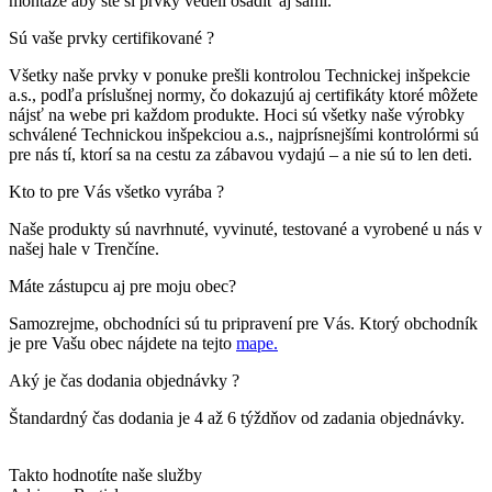
montáže aby ste si prvky vedeli osadiť aj sami.
Sú vaše prvky certifikované ?
Všetky naše prvky v ponuke prešli kontrolou Technickej inšpekcie
a.s., podľa príslušnej normy, čo dokazujú aj certifikáty ktoré môžete
nájsť na webe pri každom produkte. Hoci sú všetky naše výrobky
schválené Technickou inšpekciou a.s., najprísnejšími kontrolórmi sú
pre nás tí, ktorí sa na cestu za zábavou vydajú – a nie sú to len deti.
Kto to pre Vás všetko vyrába ?
Naše produkty sú navrhnuté, vyvinuté, testované a vyrobené u nás v
našej hale v Trenčíne.
Máte zástupcu aj pre moju obec?
Samozrejme, obchodníci sú tu pripravení pre Vás. Ktorý obchodník
je pre Vašu obec nájdete na tejto
mape.
Aký je čas dodania objednávky ?
Štandardný čas dodania je 4 až 6 týždňov od zadania objednávky.
Takto hodnotíte naše služby