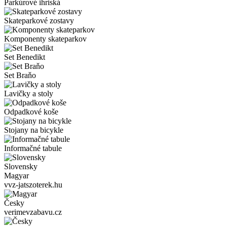
Parkúrové ihriská
Skateparkové zostavy
Komponenty skateparkov
Set Benedikt
Set Braňo
Lavičky a stoly
Odpadkové koše
Stojany na bicykle
Informačné tabule
Slovensky
Magyar
vvz-jatszoterek.hu
Česky
verimevzabavu.cz