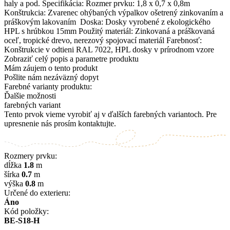
haly a pod. Špecifikácia: Rozmer prvku: 1,8 x 0,7 x 0,8m
Konštrukcia: Zvarenec ohýbaných výpalkov ošetrený zinkovaním a
práškovým lakovaním Doska: Dosky vyrobené z ekologického
HPL s hrúbkou 15mm Použitý materiál: Zinkovaná a práškovaná
oceľ, tropické drevo, nerezový spojovací materiál Farebnosť:
Konštrukcie v odtieni RAL 7022, HPL dosky v prírodnom vzore
Zobraziť celý popis a parametre produktu
Mám záujem o tento produkt
Pošlite nám nezáväzný dopyt
Farebné varianty produktu:
Ďalšie možnosti
farebných variant
Tento prvok vieme vyrobiť aj v ďalších farebných variantoch. Pre
upresnenie nás prosím kontaktujte.
Rozmery prvku:
dĺžka
1.8
m
šírka
0.7
m
výška
0.8
m
Určené do exterieru:
Áno
Kód položky:
BE-S18-H