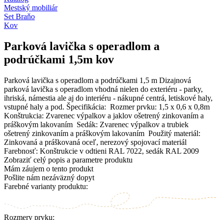
Mestský mobiliár
Set Braňo
Kov
Parková lavička s operadlom a
podrúčkami 1,5m kov
Parková lavička s operadlom a podrúčkami 1,5 m Dizajnová
parková lavička s operadlom vhodná nielen do exteriéru - parky,
ihriská, námestia ale aj do interiéru - nákupné centrá, letiskové haly,
vstupné haly a pod. Špecifikácia: Rozmer prvku: 1,5 x 0,6 x 0,8m
Konštrukcia: Zvarenec výpalkov a jaklov ošetrený zinkovaním a
práškovým lakovaním Sedák: Zvarenec výpalkov a trubiek
ošetrený zinkovaním a práškovým lakovaním Použitý materiál:
Zinkovaná a práškovaná oceľ, nerezový spojovací materiál
Farebnosť: Konštrukcie v odtieni RAL 7022, sedák RAL 2009
Zobraziť celý popis a parametre produktu
Mám záujem o tento produkt
Pošlite nám nezáväzný dopyt
Farebné varianty produktu:
Rozmery prvku: