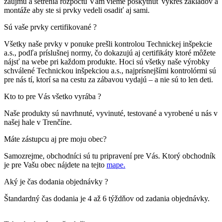
záujmu a šetrenia rozpočtu Vám vieme poskytnúť výkres základov a
montáže aby ste si prvky vedeli osadiť aj sami.
Sú vaše prvky certifikované ?
Všetky naše prvky v ponuke prešli kontrolou Technickej inšpekcie
a.s., podľa príslušnej normy, čo dokazujú aj certifikáty ktoré môžete
nájsť na webe pri každom produkte. Hoci sú všetky naše výrobky
schválené Technickou inšpekciou a.s., najprísnejšími kontrolórmi sú
pre nás tí, ktorí sa na cestu za zábavou vydajú – a nie sú to len deti.
Kto to pre Vás všetko vyrába ?
Naše produkty sú navrhnuté, vyvinuté, testované a vyrobené u nás v
našej hale v Trenčíne.
Máte zástupcu aj pre moju obec?
Samozrejme, obchodníci sú tu pripravení pre Vás. Ktorý obchodník
je pre Vašu obec nájdete na tejto
mape.
Aký je čas dodania objednávky ?
Štandardný čas dodania je 4 až 6 týždňov od zadania objednávky.