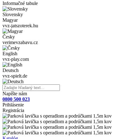
Informačné tabule
Slovensky
Magyar
vvz-jatszoterek.hu
Česky
verimevzabavu.cz
English
vvz-play.com
Deutsch
vvz-spielt.de
Napíšte nám
0800 500 023
Prihlásenie
Registrácia
Katalóg