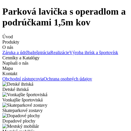
Parková lavička s operadlom a
podrúčkami 1,5m kov
Úvod
Produkty
O nás
Záruka a údržba
Inšpirácia
Realizácie
Výroba ihrísk a športovísk
Cenníky a Katalógy
Napísali o nás
Mapa
Kontakt
Obchodní zástupcovia
Ochrana osobných údajov
Detské ihriská
Vonkajšie športoviská
Skateparkové zostavy
Dopadové plochy