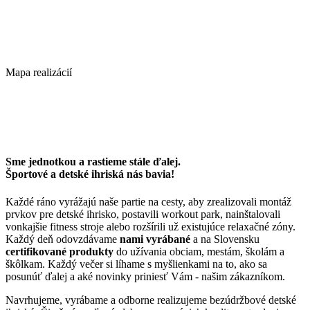
Mapa realizácií
Sme jednotkou a rastieme stále ďalej.
Športové a detské ihriská nás bavia!
Každé ráno vyrážajú naše partie na cesty, aby zrealizovali montáž
prvkov pre detské ihrisko, postavili workout park, nainštalovali
vonkajšie fitness stroje alebo rozšírili už existujúce relaxačné zóny.
Každý deň odovzdávame
nami vyrábané
a na Slovensku
certifikované produkty
do užívania obciam, mestám, školám a
škôlkam. Každý večer si líhame s myšlienkami na to, ako sa
posunúť ďalej a aké novinky priniesť Vám - našim zákazníkom.
Navrhujeme, vyrábame a odborne realizujeme bezúdržbové detské