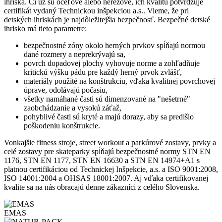
ihriská. Či už sú oceľové alebo nerezové, ich kvalitu potvrdzuje
certifikát vydaný Technickou inšpekciou a.s.. Vieme, že pri
detských ihriskách je najdôležitejšia bezpečnosť. Bezpečné detské
ihrisko má tieto parametre:
bezpečnostné zóny okolo herných prvkov spĺňajú normou
dané rozmery a neprekrývajú sa,
povrch dopadovej plochy vyhovuje norme a zohľadňuje
kritickú výšku pádu pre každý herný prvok zvlášť,
materiály použité na konštrukciu, vďaka kvalitnej povrchovej
úprave, odolávajú počasiu,
všetky namáhané časti sú dimenzované na "nešetrné"
zaobchádzanie a vysokú záťaž,
pohyblivé časti sú kryté a majú dorazy, aby sa predišlo
poškodeniu konštrukcie.
Vonkajšie fitness stroje, street workout a parkúrové zostavy, prvky a
celé zostavy pre skateparky spĺňajú bezpečnostné normy STN EN
1176, STN EN 1177, STN EN 16630 a STN EN 14974+A1 s
platnou certifikáciou od Technickej Inšpekcie, a.s. a ISO 9001:2008,
ISO 14001:2004 a OHSAS 18001:2007. Aj vďaka certifikovanej
kvalite sa na nás obracajú denne zákazníci z celého Slovenska.
EMAS