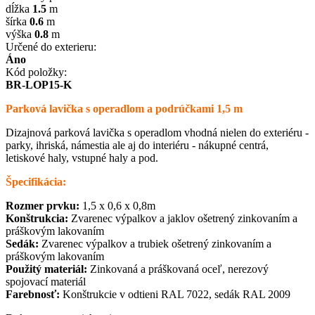
dĺžka
1.5
m
šírka
0.6
m
výška
0.8
m
Určené do exterieru:
Áno
Kód položky:
BR-LOP15-K
Parková lavička s operadlom a podrúčkami 1,5 m
Dizajnová parková lavička s operadlom vhodná nielen do exteriéru -
parky, ihriská, námestia ale aj do interiéru - nákupné centrá,
letiskové haly, vstupné haly a pod.
Špecifikácia:
Rozmer prvku:
1,5 x 0,6 x 0,8m
Konštrukcia:
Zvarenec výpalkov a jaklov ošetrený zinkovaním a
práškovým lakovaním
Sedák:
Zvarenec výpalkov a trubiek ošetrený zinkovaním a
práškovým lakovaním
Použitý materiál:
Zinkovaná a práškovaná oceľ, nerezový
spojovací materiál
Farebnosť:
Konštrukcie v odtieni RAL 7022, sedák RAL 2009