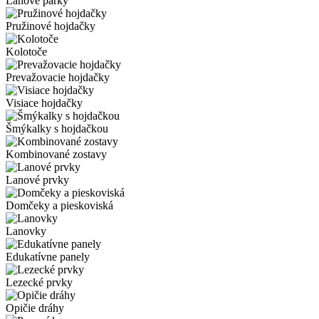
Lanové parky
Pružinové hojdačky
Kolotoče
Prevažovacie hojdačky
Visiace hojdačky
Šmýkalky s hojdačkou
Kombinované zostavy
Lanové prvky
Domčeky a pieskoviská
Lanovky
Edukatívne panely
Lezecké prvky
Opičie dráhy