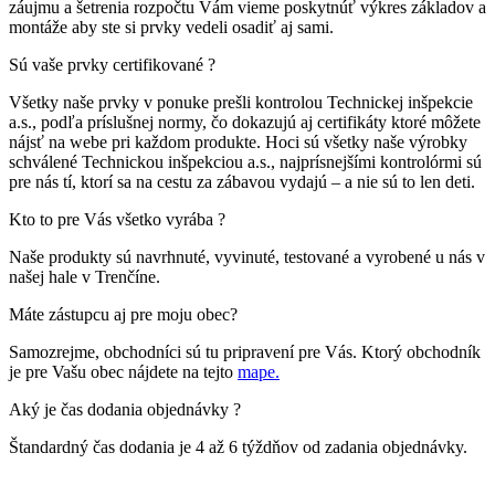
záujmu a šetrenia rozpočtu Vám vieme poskytnúť výkres základov a
montáže aby ste si prvky vedeli osadiť aj sami.
Sú vaše prvky certifikované ?
Všetky naše prvky v ponuke prešli kontrolou Technickej inšpekcie
a.s., podľa príslušnej normy, čo dokazujú aj certifikáty ktoré môžete
nájsť na webe pri každom produkte. Hoci sú všetky naše výrobky
schválené Technickou inšpekciou a.s., najprísnejšími kontrolórmi sú
pre nás tí, ktorí sa na cestu za zábavou vydajú – a nie sú to len deti.
Kto to pre Vás všetko vyrába ?
Naše produkty sú navrhnuté, vyvinuté, testované a vyrobené u nás v
našej hale v Trenčíne.
Máte zástupcu aj pre moju obec?
Samozrejme, obchodníci sú tu pripravení pre Vás. Ktorý obchodník
je pre Vašu obec nájdete na tejto
mape.
Aký je čas dodania objednávky ?
Štandardný čas dodania je 4 až 6 týždňov od zadania objednávky.