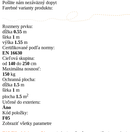
Pošlite nám nezáväzný dopyt
Farebné varianty produktu:
Rozmery prvku:
dĺžka
0.55
m
šírka
1
m
výška
1.55
m
Certifikované podľa normy:
EN 16630
Cieľová skupina:
od
140
do
250
cm
Maximálna nosnosť:
150
kg
Ochranná plocha:
dĺžka
1.5
m
šírka
1
m
2
plocha
1.5
m
Určené do exterieru:
Áno
Kód položky:
F05
Zobraziť všetky parametre