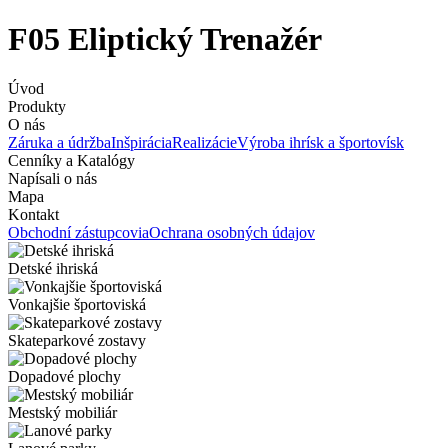
F05 Eliptický Trenažér
Úvod
Produkty
O nás
Záruka a údržba
Inšpirácia
Realizácie
Výroba ihrísk a športovísk
Cenníky a Katalógy
Napísali o nás
Mapa
Kontakt
Obchodní zástupcovia
Ochrana osobných údajov
Detské ihriská
Vonkajšie športoviská
Skateparkové zostavy
Dopadové plochy
Mestský mobiliár