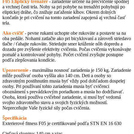
F05 Eliptický trenažér
- zariadenie určené na precvičenie spodnej
a vrchnej časti tela. Nohy sa pri pohybe na trenažéri pohybujú po
eliptickej dráhe, čo znižuje zaťaženie kĺbov. Okrem dolných
končatín je pri cvičení na tomto zariadení zapojená aj vrchná časť
tela.
Ako cvičiť
- pevne rukami uchopte obe rukoväte a postavte sa na
oba pedále. Nohami zatlačte ako pri bicyklovaní a zároveň striedavo
tlačte / ťahajte rukoväte. Striedajte smer krúženie nôh dopredu a
dozadu pre zvýšenie efektivity cvičenia. Počas cvičenia vykonávajte
pomalé a kontrolované pohyby. Počet cvičení zvyšujte postupne
podľa zlepšovania kondície.
Upozornenie
- maximálna nosnosť zariadenia je 150 kg. Zariadenie
môže používať osoba vyššia ako 140 cm. Deti a osoby so
zdravotným postihnutím musia byť vždy pod dohľadom dospelej
osoby. Pri používaní tohto zariadenia musia byť cvičenci
oboznámení s prevádzkovým poriadkom a musia ho dodržiavať.
Osoba, ktorá používa cvičebné zariadenie, si musí byť vedomá
svojho zdravotného stavu a svojich fyzických možností.
Nepreceňujte Vaše fyzické sily počas cvičenia.
Špecifikácia
Exterierové fitness F05 je certifikované podľa STN EN 16 630
Cieľová skupina: 140 cm a viac