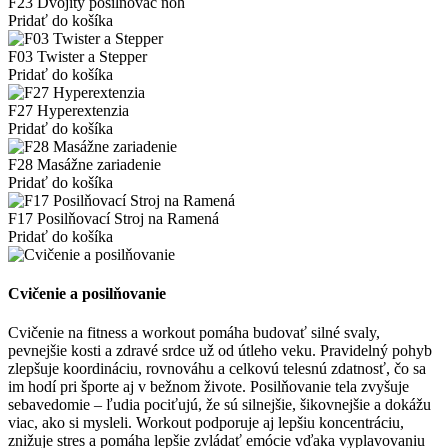
F23 Dvojitý posilňovač nôh
Pridať do košíka
F03 Twister a Stepper
Pridať do košíka
F27 Hyperextenzia
Pridať do košíka
F28 Masážne zariadenie
Pridať do košíka
F17 Posilňovací Stroj na Ramená
Pridať do košíka
Cvičenie a posilňovanie
Cvičenie na fitness a workout pomáha budovať silné svaly,
pevnejšie kosti a zdravé srdce už od útleho veku. Pravidelný pohyb
zlepšuje koordináciu, rovnováhu a celkovú telesnú zdatnosť, čo sa
im hodí pri športe aj v bežnom živote. Posilňovanie tela zvyšuje
sebavedomie – ľudia pociťujú, že sú silnejšie, šikovnejšie a dokážu
viac, ako si mysleli. Workout podporuje aj lepšiu koncentráciu,
znižuje stres a pomáha lepšie zvládať emócie vďaka vyplavovaniu