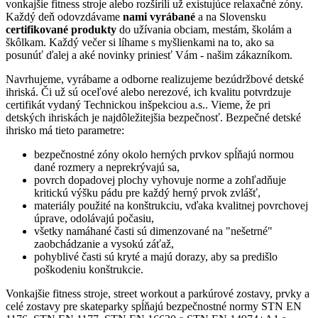
vonkajšie fitness stroje alebo rozšírili už existujúce relaxačné zóny.
Každý deň odovzdávame
nami vyrábané
a na Slovensku
certifikované produkty
do užívania obciam, mestám, školám a
škôlkam. Každý večer si líhame s myšlienkami na to, ako sa
posunúť ďalej a aké novinky priniesť Vám - našim zákazníkom.
Navrhujeme, vyrábame a odborne realizujeme bezúdržbové detské
ihriská. Či už sú oceľové alebo nerezové, ich kvalitu potvrdzuje
certifikát vydaný Technickou inšpekciou a.s.. Vieme, že pri
detských ihriskách je najdôležitejšia bezpečnosť. Bezpečné detské
ihrisko má tieto parametre:
bezpečnostné zóny okolo herných prvkov spĺňajú normou
dané rozmery a neprekrývajú sa,
povrch dopadovej plochy vyhovuje norme a zohľadňuje
kritickú výšku pádu pre každý herný prvok zvlášť,
materiály použité na konštrukciu, vďaka kvalitnej povrchovej
úprave, odolávajú počasiu,
všetky namáhané časti sú dimenzované na "nešetrné"
zaobchádzanie a vysokú záťaž,
pohyblivé časti sú kryté a majú dorazy, aby sa predišlo
poškodeniu konštrukcie.
Vonkajšie fitness stroje, street workout a parkúrové zostavy, prvky a
celé zostavy pre skateparky spĺňajú bezpečnostné normy STN EN