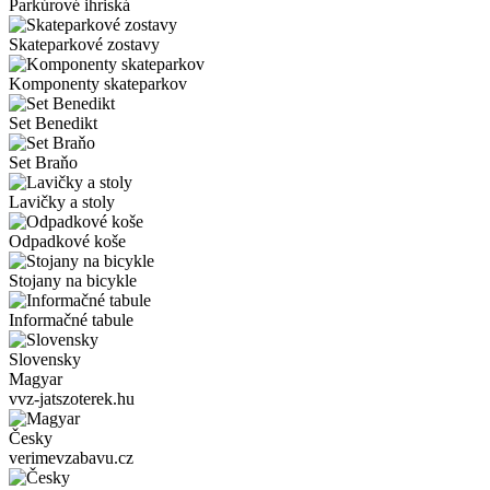
Parkúrové ihriská
Skateparkové zostavy
Komponenty skateparkov
Set Benedikt
Set Braňo
Lavičky a stoly
Odpadkové koše
Stojany na bicykle
Informačné tabule
Slovensky
Magyar
vvz-jatszoterek.hu
Česky
verimevzabavu.cz