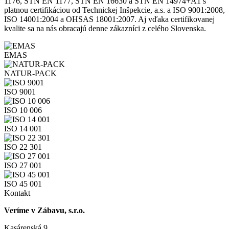
1176, STN EN 1177, STN EN 16630 a STN EN 14974+A1 s
platnou certifikáciou od Technickej Inšpekcie, a.s. a ISO 9001:2008,
ISO 14001:2004 a OHSAS 18001:2007. Aj vďaka certifikovanej
kvalite sa na nás obracajú denne zákazníci z celého Slovenska.
EMAS
NATUR-PACK
ISO 9001
ISO 10 006
ISO 14 001
ISO 22 301
ISO 27 001
ISO 45 001
Kontakt
Veríme v Zábavu, s.r.o.
Kasárenská 9