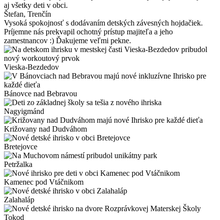
aj všetky deti v obci.
Štefan
, Trenčín
Vysoká spokojnosť s dodávaním detských závesných hojdačiek.
Príjemne nás prekvapil ochotný prístup majiteľa a jeho
zamestnancov :) Ďakujeme veľmi pekne.
Vieska-Bezdedov
Bánovce nad Bebravou
Nagyigmánd
Križovany nad Dudváhom
Bretejovce
Petržalka
Kamenec pod Vtáčnikom
Zalahaláp