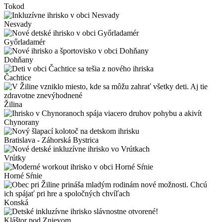
Tokod
Nesvady
Győrladamér
Dohňany
Čachtice
Žilina
Chynorany
Bratislava - Záhorská Bystrica
Vrútky
Horné Sŕnie
Konská
Kláštor pod Znievom