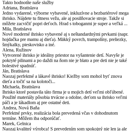
Takto hodnotíte naše služby
Adriana
, Bratislava
Jedno vydarené, výborne vybavené, inkluzívne a bezbariérové mega
ihrisko. Nájdete tu fitness vežu, ale aj posilňovacie stroje. Takže si
môžete zacvičiť popri deťoch. Hrad s toboganmi je super a veľká ...
Mila
, Bratislava
Nové moderné ihrisko vybavené aj s neštandardnými prvkami (napr.
hojdačka pre mamu aj dieťa). Mäkký povrch, trampolíny, preliezky,
šmýkalky, pieskovisko a iné.
Alena
, Ružinov
Vytvorené ihrisko je ideálny priestor na vyšantenie detí. Navyše je
pokryté pilinami a po daždi na ňom nie je blato a pre deti nie je také
bolestivé spadnúť.
Ján
, Bratislava
Naozaj perfektné a lákavé ihrisko! Kiežby som mohol byť znova
dieťa a točiť sa na kolotoči...
Michaela
, Bratislava
Ihrisko ktoré postavila táto firma je u mojich detí veľmi obľúbené.
Použité materiály pôsobia trvácne a odolne, deťom sa ihrisko veľmi
páči a je lákadlom aj pre ostatné deti.
Andrea
, Nová Baňa
Perfektné prvky, realizácia bola prevedená včas v dohodnutom
termíne. Môžem iba odporúčať.
Marek
, Gelnica
Naozaj kvalitný výrobca! S prevedením som spokojný nie len ja ale