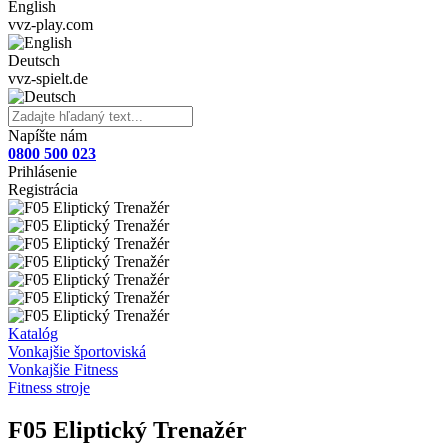
English
vvz-play.com
Deutsch
vvz-spielt.de
Napíšte nám
0800 500 023
Prihlásenie
Registrácia
Katalóg
Vonkajšie športoviská
Vonkajšie Fitness
Fitness stroje
F05 Eliptický Trenažér