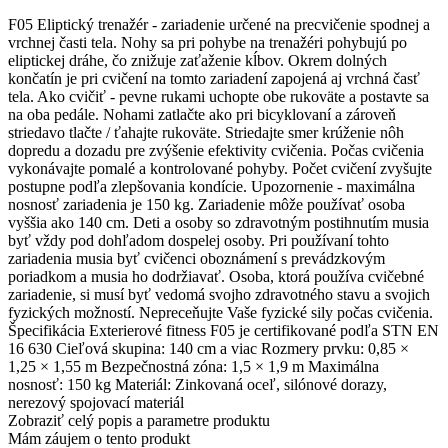
F05 Eliptický trenažér - zariadenie určené na precvičenie spodnej a
vrchnej časti tela. Nohy sa pri pohybe na trenažéri pohybujú po
eliptickej dráhe, čo znižuje zaťaženie kĺbov. Okrem dolných
končatín je pri cvičení na tomto zariadení zapojená aj vrchná časť
tela. Ako cvičiť - pevne rukami uchopte obe rukoväte a postavte sa
na oba pedále. Nohami zatlačte ako pri bicyklovaní a zároveň
striedavo tlačte / ťahajte rukoväte. Striedajte smer krúženie nôh
dopredu a dozadu pre zvýšenie efektivity cvičenia. Počas cvičenia
vykonávajte pomalé a kontrolované pohyby. Počet cvičení zvyšujte
postupne podľa zlepšovania kondície. Upozornenie - maximálna
nosnosť zariadenia je 150 kg. Zariadenie môže používať osoba
vyššia ako 140 cm. Deti a osoby so zdravotným postihnutím musia
byť vždy pod dohľadom dospelej osoby. Pri používaní tohto
zariadenia musia byť cvičenci oboznámení s prevádzkovým
poriadkom a musia ho dodržiavať. Osoba, ktorá používa cvičebné
zariadenie, si musí byť vedomá svojho zdravotného stavu a svojich
fyzických možností. Nepreceňujte Vaše fyzické sily počas cvičenia.
Špecifikácia Exterierové fitness F05 je certifikované podľa STN EN
16 630 Cieľová skupina: 140 cm a viac Rozmery prvku: 0,85 ×
1,25 × 1,55 m Bezpečnostná zóna: 1,5 × 1,9 m Maximálna
nosnosť: 150 kg Materiál: Zinkovaná oceľ, silónové dorazy,
nerezový spojovací materiál
Zobraziť celý popis a parametre produktu
Mám záujem o tento produkt