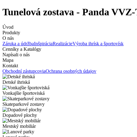
Tunelová zostava - Panda VVZ
Úvod
Produkty
O nás
Záruka a údržba
Inšpirácia
Realizácie
Výroba ihrísk a športovísk
Cenníky a Katalógy
Napísali o nás
Mapa
Kontakt
Obchodní zástupcovia
Ochrana osobných údajov
Detské ihriská
Vonkajšie športoviská
Skateparkové zostavy
Dopadové plochy
Mestský mobiliár