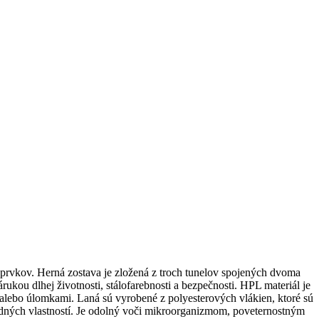
rvkov. Herná zostava je zložená z troch tunelov spojených dvoma
ukou dlhej životnosti, stálofarebnosti a bezpečnosti. HPL materiál je
alebo úlomkami. Laná sú vyrobené z polyesterových vlákien, ktoré sú
adných vlastností. Je odolný voči mikroorganizmom, poveternostným