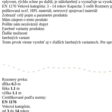
vplyvom, rýchlo schne po daždi, je stálofarebný a vyznačuje sa v
EN 1176 Veková kategória: 3 - 14 rokov Kapacita: 5 osôb Rozmery 
práškovaná oceľ, HPL materiál, nerezový spojovací materiál
Zobraziť celý popis a parametre produktu
Mám záujem o tento produkt
Pošlite nám nezáväzný dopyt
Farebné varianty produktu:
Ďalšie možnosti
farebných variant
Tento prvok vieme vyrobiť aj v ďalších farebných variantoch. Pre upr
Rozmery prvku:
dĺžka
6.5
m
šírka
1.1
m
výška
1.1
m
Certifikované podľa normy:
EN 1176
Veková kategória:
od
3
do
14
rokov