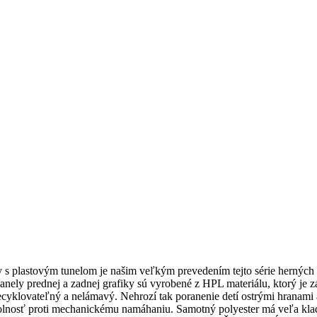
plastovým tunelom je našim veľkým prevedením tejto série herných p
ely prednej a zadnej grafiky sú vyrobené z HPL materiálu, ktorý je zár
ecyklovateľný a nelámavý. Nehrozí tak poranenie detí ostrými hranami 
odolnosť proti mechanickému namáhaniu. Samotný polyester má veľa kl