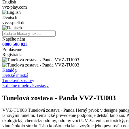
English
vvz-play.com
Deutsch
vvz-spielt.de
Napíšte nám
0800 500 023
Prihlásenie
Registrácia
Katalóg
Detské ihriská
Tunelové zostavy
3-dielne tunelové zostavy
Tunelová zostava - Panda VVZ-TU003
VVZ-TU003 Tunelová zostava - Panda Herný prvok v designe pandy s 
lanovými tunelmi. Tematické prevedenie podporuje detskú fantáziu. Pan
ekologický, chemicky odolný, odolný voči UV žiareniu, netoxický, r
vinuté okolo stredu. Táto konštrukcia lana zvyšuje jeho pevnosť a 