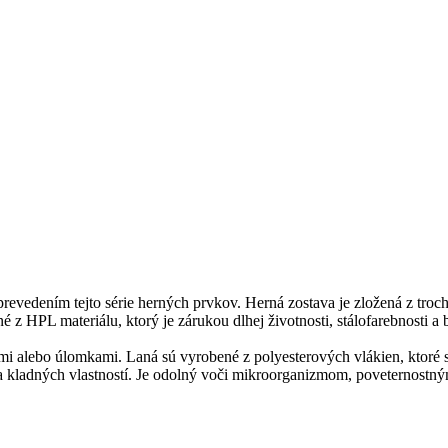
evedením tejto série herných prvkov. Herná zostava je zložená z tro
é z HPL materiálu, ktorý je zárukou dlhej životnosti, stálofarebnosti 
mi alebo úlomkami. Laná sú vyrobené z polyesterových vlákien, ktoré s
ladných vlastností. Je odolný voči mikroorganizmom, poveternostným 