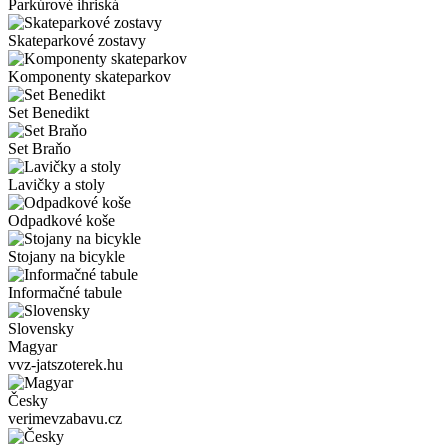
Parkúrové ihriská
Skateparkové zostavy
Komponenty skateparkov
Set Benedikt
Set Braňo
Lavičky a stoly
Odpadkové koše
Stojany na bicykle
Informačné tabule
Slovensky
Magyar
vvz-jatszoterek.hu
Česky
verimevzabavu.cz