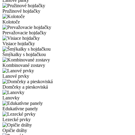
Lanové parky
Pružinové hojdačky
Kolotoče
Prevažovacie hojdačky
Visiace hojdačky
Šmýkalky s hojdačkou
Kombinované zostavy
Lanové prvky
Domčeky a pieskoviská
Lanovky
Edukatívne panely
Lezecké prvky
Opičie dráhy