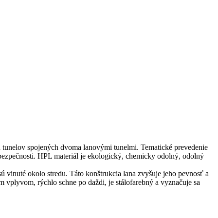
ch tunelov spojených dvoma lanovými tunelmi. Tematické prevedenie
a bezpečnosti. HPL materiál je ekologický, chemicky odolný, odolný
ú vinuté okolo stredu. Táto konštrukcia lana zvyšuje jeho pevnosť a
vplyvom, rýchlo schne po daždi, je stálofarebný a vyznačuje sa