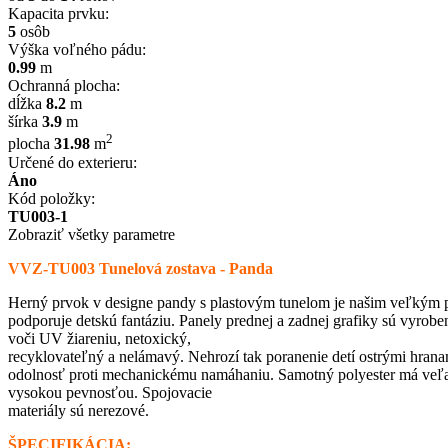
Kapacita prvku:
5
osôb
Výška voľného pádu:
0.99
m
Ochranná plocha:
dĺžka
8.2
m
šírka
3.9
m
2
plocha
31.98
m
Určené do exterieru:
Áno
Kód položky:
TU003-1
Zobraziť všetky parametre
VVZ-TU003 Tunelová zostava - Panda
Herný prvok v designe pandy s plastovým tunelom je našim veľkým pr
podporuje detskú fantáziu. Panely prednej a zadnej grafiky sú vyroben
voči UV žiareniu, netoxický,
recyklovateľný a nelámavý. Nehrozí tak poranenie detí ostrými hrana
odolnosť proti mechanickému namáhaniu. Samotný polyester má veľa k
vysokou pevnosťou. Spojovacie
materiály sú nerezové.
ŠPECIFIKÁCIA: