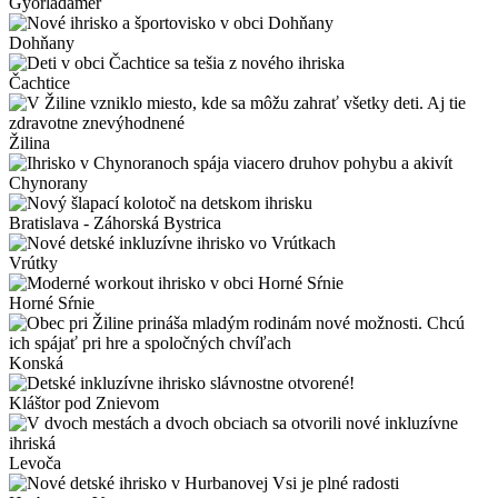
Győrladamér
Dohňany
Čachtice
Žilina
Chynorany
Bratislava - Záhorská Bystrica
Vrútky
Horné Sŕnie
Konská
Kláštor pod Znievom
Levoča