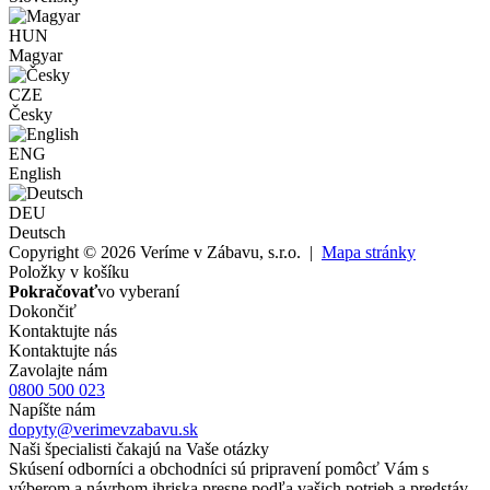
HUN
Magyar
CZE
Česky
ENG
English
DEU
Deutsch
Copyright © 2026 Veríme v Zábavu, s.r.o. |
Mapa stránky
Položky v košíku
Pokračovať
vo vyberaní
Dokončiť
Kontaktujte nás
Kontaktujte nás
Zavolajte nám
0800 500 023
Napíšte nám
dopyty@verimevzabavu.sk
Naši špecialisti čakajú na Vaše otázky
Skúsení odborníci a obchodníci sú pripravení pomôcť Vám s
výberom a návrhom ihriska presne podľa vašich potrieb a predstáv.