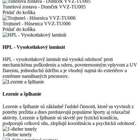
Tunelová zostava - Domček VVZ-TU005
Pridať do košíka
Trojtunel - Húsenica VVZ-TU006
Pridať do košíka
HPL - Vysokotlakový laminát
HPL - vysokotlakový laminát má vysokú odolnosť proti
mechanickému poškodeniu a oderu, poveternostným vplyvom a UV
žiareniu, jednoduchú údržbu a je vhodný najmä do exteriérov a
extrémne namáhaných priestorov.
Lezenie a šplhanie
Lezenie a šplhanie sú základné ľudské činnosti, ktoré sa vyvinuli z
potreby prežitia a dnes predstavujú populárne športy aj relaxačné
aktivity. Lezenie a šplhanie sú skvelé pre fyzickú kondíciu,
podporujú celkovú silu, zlepšujú koordináciu a psychickú odolnosť.
1-dielne tunely