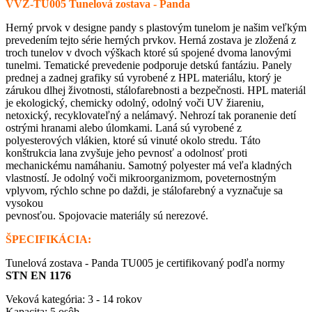
VVZ-TU005 Tunelová zostava - Panda
Herný prvok v designe pandy s plastovým tunelom je našim veľkým
prevedením tejto série herných prvkov. Herná zostava je zložená z
troch tunelov v dvoch výškach ktoré sú spojené dvoma lanovými
tunelmi. Tematické prevedenie podporuje detskú fantáziu. Panely
prednej a zadnej grafiky sú vyrobené z HPL materiálu, ktorý je
zárukou dlhej životnosti, stálofarebnosti a bezpečnosti. HPL materiál
je ekologický, chemicky odolný, odolný voči UV žiareniu,
netoxický, recyklovateľný a nelámavý. Nehrozí tak poranenie detí
ostrými hranami alebo úlomkami. Laná sú vyrobené z
polyesterových vlákien, ktoré sú vinuté okolo stredu. Táto
konštrukcia lana zvyšuje jeho pevnosť a odolnosť proti
mechanickému namáhaniu. Samotný polyester má veľa kladných
vlastností. Je odolný voči mikroorganizmom, poveternostným
vplyvom, rýchlo schne po daždi, je stálofarebný a vyznačuje sa
vysokou
pevnosťou. Spojovacie materiály sú nerezové.
ŠPECIFIKÁCIA:
Tunelová zostava - Panda TU005 je certifikovaný podľa normy
STN EN 1176
Veková kategória: 3 - 14 rokov
Kapacita: 5 osôb