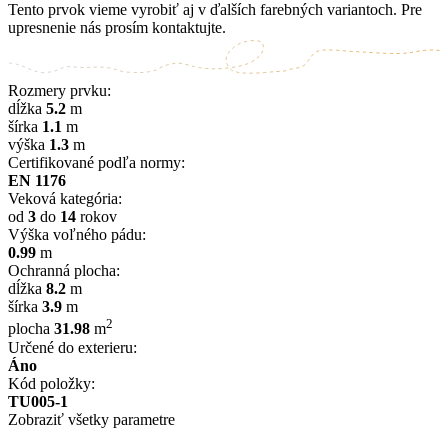
Tento prvok vieme vyrobiť aj v ďalších farebných variantoch. Pre
upresnenie nás prosím kontaktujte.
Rozmery prvku:
dĺžka
5.2
m
šírka
1.1
m
výška
1.3
m
Certifikované podľa normy:
EN 1176
Veková kategória:
od
3
do
14
rokov
Výška voľného pádu:
0.99
m
Ochranná plocha:
dĺžka
8.2
m
šírka
3.9
m
2
plocha
31.98
m
Určené do exterieru:
Áno
Kód položky:
TU005-1
Zobraziť všetky parametre