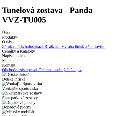
Tunelová zostava - Panda
VVZ-TU005
Úvod
Produkty
O nás
Záruka a údržba
Inšpirácia
Realizácie
Výroba ihrísk a športovísk
Cenníky a Katalógy
Napísali o nás
Mapa
Kontakt
Obchodní zástupcovia
Ochrana osobných údajov
Detské ihriská
Vonkajšie športoviská
Skateparkové zostavy
Dopadové plochy