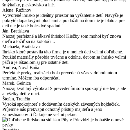
šmýkalky, pieskovisko a iné.
Alena
, Ružinov
Vytvorené ihrisko je ideálny priestor na vyšantenie detí. Navyše je
pokryté dopadovými plochami a po daždi na ňom nie je blato a pre
deti nie je také bolestivé spadnúť.
Ján
, Bratislava
Naozaj perfektné a lákavé ihrisko! Kiežby som mohol byť znova
dieťa a točiť sa na kolotoči...
Michaela
, Bratislava
Ihrisko ktoré postavila táto firma je u mojich detí veľmi obľúbené.
Použité materiály pôsobia trvácne a odolne, deťom sa ihrisko veľmi
páči a je lákadlom aj pre ostatné deti.
Andrea
, Nová Baňa
Perfektné prvky, realizácia bola prevedená včas v dohodnutom
termíne. Môžem iba odporúčať.
Marek
, Gelnica
Naozaj kvalitný výrobca! S prevedením som spokojný nie len ja ale
aj všetky deti v obci.
Štefan
, Trenčín
Vysoká spokojnosť s dodávaním detských závesných hojdačiek.
Príjemne nás prekvapil ochotný prístup majiteľa a jeho
zamestnancov :) Ďakujeme veľmi pekne.