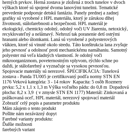
herných prvkov. Herná zostava je zložená z troch tunelov v dvoch
výškach ktoré sú spojené dvoma lanovými tunelmi. Tematické
prevedenie podporuje detskú fantáziu. Panely prednej a zadnej
grafiky sú vyrobené z HPL materiálu, ktorý je zárukou dlhej
životnosti, stálofarebnosti a bezpečnosti. HPL materiál je
ekologický, chemicky odolný, odolný voči UV žiareniu, netoxický,
recyklovateľný a nelámavý. Nehrozí tak poranenie detí ostrými
hranami alebo úlomkami. Laná sú vyrobené z polyesterových
vlákien, ktoré sú vinuté okolo stredu. Táto konštrukcia lana zvyšuje
jeho pevnosť a odolnosť proti mechanickému namáhaniu. Samotný
polyester má veľa kladných vlastností. Je odolný voči
mikroorganizmom, poveternostným vplyvom, rýchlo schne po
daždi, je stálofarebný a vyznačuje sa vysokou pevnosťou.
Spojovacie materiály sú nerezové. ŠPECIFIKÁCIA: Tunelová
zostava - Panda TU005 je certifikovaný podľa normy STN EN
1176 Veková kategória: 3 - 14 rokov Kapacita: 5 osôb Rozmery
prvku: 5,2 x 1,1 x 1,3 m Výška voľného pádu: do 0,8 m Dopadová
plocha: 8,2 x 3,9 ( v zmysle STN EN 1177) Materiál: Zinkovaná a
práškovaná oceľ, HPL materiál, nerezový spojovací materiál
Zobraziť celý popis a parametre produktu
Mám záujem o tento produkt
Pošlite nám nezáväzný dopyt
Farebné varianty produktu:
Ďalšie možnosti
farebných variant