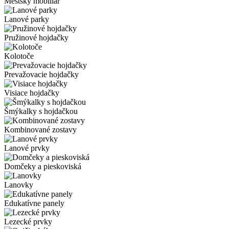
Mestský mobiliár
Lanové parky
Pružinové hojdačky
Kolotoče
Prevažovacie hojdačky
Visiace hojdačky
Šmýkalky s hojdačkou
Kombinované zostavy
Lanové prvky
Domčeky a pieskoviská
Lanovky
Edukatívne panely
Lezecké prvky