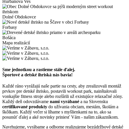
Hurbanova Ves
Dolné Obdokovce
Forbasy
Bošáca
Mapa realizácií
Sme jednotkou a rastieme stále ďalej.
Športové a detské ihriská nás bavia!
Každé ráno vyrážajú naše partie na cesty, aby zrealizovali montáž
prvkov pre detské ihrisko, postavili workout park, nainštalovali
vonkajšie fitness stroje alebo rozšírili už existujúce relaxačné zóny.
Každý deň odovzdávame
nami vyrábané
a na Slovensku
certifikované produkty
do užívania obciam, mestám, školám a
škôlkam. Každý večer si líhame s myšlienkami na to, ako sa
posunúť ďalej a aké novinky priniesť Vám - našim zákazníkom.
Navrhujeme, vyrábame a odborne realizujeme bezúdržbové detské