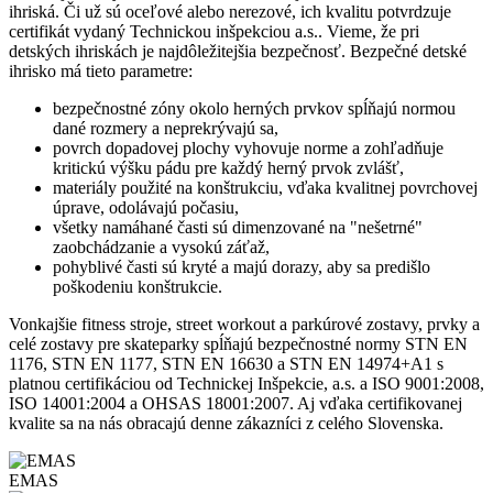
ihriská. Či už sú oceľové alebo nerezové, ich kvalitu potvrdzuje
certifikát vydaný Technickou inšpekciou a.s.. Vieme, že pri
detských ihriskách je najdôležitejšia bezpečnosť. Bezpečné detské
ihrisko má tieto parametre:
bezpečnostné zóny okolo herných prvkov spĺňajú normou
dané rozmery a neprekrývajú sa,
povrch dopadovej plochy vyhovuje norme a zohľadňuje
kritickú výšku pádu pre každý herný prvok zvlášť,
materiály použité na konštrukciu, vďaka kvalitnej povrchovej
úprave, odolávajú počasiu,
všetky namáhané časti sú dimenzované na "nešetrné"
zaobchádzanie a vysokú záťaž,
pohyblivé časti sú kryté a majú dorazy, aby sa predišlo
poškodeniu konštrukcie.
Vonkajšie fitness stroje, street workout a parkúrové zostavy, prvky a
celé zostavy pre skateparky spĺňajú bezpečnostné normy STN EN
1176, STN EN 1177, STN EN 16630 a STN EN 14974+A1 s
platnou certifikáciou od Technickej Inšpekcie, a.s. a ISO 9001:2008,
ISO 14001:2004 a OHSAS 18001:2007. Aj vďaka certifikovanej
kvalite sa na nás obracajú denne zákazníci z celého Slovenska.
EMAS