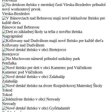
Prievidza
Vieska-Bezdedov
Bánovce nad Bebravou
Nagyigmánd
Križovany nad Dudváhom
Bretejovce
Petržalka
Kamenec pod Vtáčnikom
Zalahaláp
Tokod
Nesvady