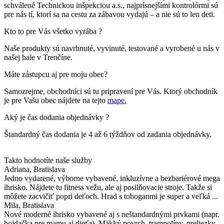
schválené Technickou inšpekciou a.s., najprísnejšími kontrolórmi sú
pre nás tí, ktorí sa na cestu za zábavou vydajú – a nie sú to len deti.
Kto to pre Vás všetko vyrába ?
Naše produkty sú navrhnuté, vyvinuté, testované a vyrobené u nás v
našej hale v Trenčíne.
Máte zástupcu aj pre moju obec?
Samozrejme, obchodníci sú tu pripravení pre Vás. Ktorý obchodník
je pre Vašu obec nájdete na tejto
mape.
Aký je čas dodania objednávky ?
Štandardný čas dodania je 4 až 6 týždňov od zadania objednávky.
Takto hodnotíte naše služby
Adriana
, Bratislava
Jedno vydarené, výborne vybavené, inkluzívne a bezbariérové mega
ihrisko. Nájdete tu fitness vežu, ale aj posilňovacie stroje. Takže si
môžete zacvičiť popri deťoch. Hrad s toboganmi je super a veľká ...
Mila
, Bratislava
Nové moderné ihrisko vybavené aj s neštandardnými prvkami (napr.
hojdačka pre mamu aj dieťa). Mäkký povrch, trampolíny, preliezky,