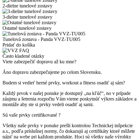
2-dielne tunelové zostavy
3-dielne tunelové zostavy
Ostatné tunelové zostavy
Tunelová zostava - Panda VVZ-TU005
Pridať do košíka
Často kladené otázky
Viete zabezpečiť dopravu až ku mne?
Áno dopravu zabezpečujeme po celom Slovensku.
Budem si vedieť herné prvky, workout a fitness osadiť aj sám?
Každý prvok v našej ponuke je dostupný „na kľúč“, no v prípade
záujmu a šetrenia rozpočtu Vám vieme poskytnúť výkres základov a
montáže aby ste si prvky vedeli osadiť aj sami.
Sú vaše prvky certifikované ?
Všetky naše prvky v ponuke prešli kontrolou Technickej inšpekcie
a.s., podľa príslušnej normy, čo dokazujú aj certifikáty ktoré môžete
nájsť na webe pri každom produkte. Hoci sú všetky naše výrobky