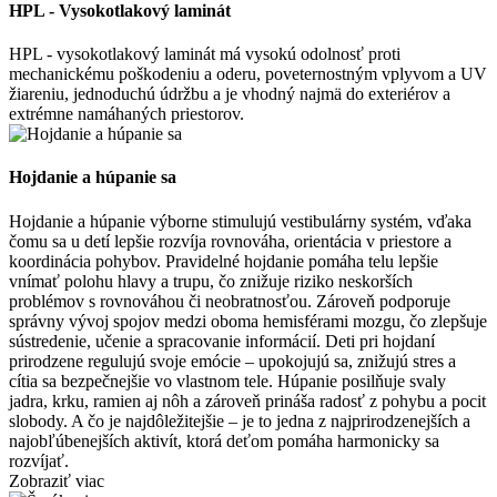
HPL - Vysokotlakový laminát
HPL - vysokotlakový laminát má vysokú odolnosť proti
mechanickému poškodeniu a oderu, poveternostným vplyvom a UV
žiareniu, jednoduchú údržbu a je vhodný najmä do exteriérov a
extrémne namáhaných priestorov.
Hojdanie a húpanie sa
Hojdanie a húpanie výborne stimulujú vestibulárny systém, vďaka
čomu sa u detí lepšie rozvíja rovnováha, orientácia v priestore a
koordinácia pohybov. Pravidelné hojdanie pomáha telu lepšie
vnímať polohu hlavy a trupu, čo znižuje riziko neskorších
problémov s rovnováhou či neobratnosťou. Zároveň podporuje
správny vývoj spojov medzi oboma hemisférami mozgu, čo zlepšuje
sústredenie, učenie a spracovanie informácií. Deti pri hojdaní
prirodzene regulujú svoje emócie – upokojujú sa, znižujú stres a
cítia sa bezpečnejšie vo vlastnom tele. Húpanie posilňuje svaly
jadra, krku, ramien aj nôh a zároveň prináša radosť z pohybu a pocit
slobody. A čo je najdôležitejšie – je to jedna z najprirodzenejších a
najobľúbenejších aktivít, ktorá deťom pomáha harmonicky sa
rozvíjať.
Zobraziť viac