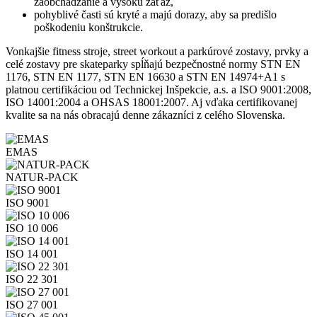
zaobchádzanie a vysokú záťaž,
pohyblivé časti sú kryté a majú dorazy, aby sa predišlo
poškodeniu konštrukcie.
Vonkajšie fitness stroje, street workout a parkúrové zostavy, prvky a
celé zostavy pre skateparky spĺňajú bezpečnostné normy STN EN
1176, STN EN 1177, STN EN 16630 a STN EN 14974+A1 s
platnou certifikáciou od Technickej Inšpekcie, a.s. a ISO 9001:2008,
ISO 14001:2004 a OHSAS 18001:2007. Aj vďaka certifikovanej
kvalite sa na nás obracajú denne zákazníci z celého Slovenska.
EMAS
NATUR-PACK
ISO 9001
ISO 10 006
ISO 14 001
ISO 22 301
ISO 27 001