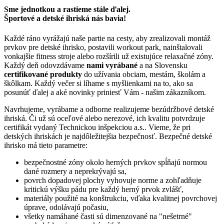
Sme jednotkou a rastieme stále ďalej.
Športové a detské ihriská nás bavia!
Každé ráno vyrážajú naše partie na cesty, aby zrealizovali montáž
prvkov pre detské ihrisko, postavili workout park, nainštalovali
vonkajšie fitness stroje alebo rozšírili už existujúce relaxačné zóny.
Každý deň odovzdávame
nami vyrábané
a na Slovensku
certifikované produkty
do užívania obciam, mestám, školám a
škôlkam. Každý večer si líhame s myšlienkami na to, ako sa
posunúť ďalej a aké novinky priniesť Vám - našim zákazníkom.
Navrhujeme, vyrábame a odborne realizujeme bezúdržbové detské
ihriská. Či už sú oceľové alebo nerezové, ich kvalitu potvrdzuje
certifikát vydaný Technickou inšpekciou a.s.. Vieme, že pri
detských ihriskách je najdôležitejšia bezpečnosť. Bezpečné detské
ihrisko má tieto parametre:
bezpečnostné zóny okolo herných prvkov spĺňajú normou
dané rozmery a neprekrývajú sa,
povrch dopadovej plochy vyhovuje norme a zohľadňuje
kritickú výšku pádu pre každý herný prvok zvlášť,
materiály použité na konštrukciu, vďaka kvalitnej povrchovej
úprave, odolávajú počasiu,
všetky namáhané časti sú dimenzované na "nešetrné"