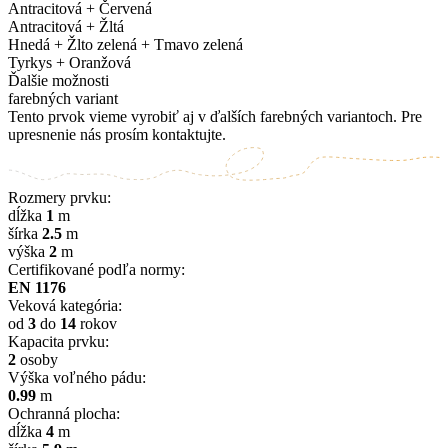
Antracitová + Červená
Antracitová + Žltá
Hnedá + Žlto zelená + Tmavo zelená
Tyrkys + Oranžová
Ďalšie možnosti
farebných variant
Tento prvok vieme vyrobiť aj v ďalších farebných variantoch. Pre
upresnenie nás prosím kontaktujte.
Rozmery prvku:
dĺžka
1
m
šírka
2.5
m
výška
2
m
Certifikované podľa normy:
EN 1176
Veková kategória:
od
3
do
14
rokov
Kapacita prvku:
2
osoby
Výška voľného pádu:
0.99
m
Ochranná plocha:
dĺžka
4
m