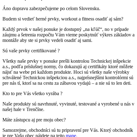
Áno dopravu zabezpečujeme po celom Slovensku.
Budem si vedieť herné prvky, workout a fitness osadiť aj sám?
Každý prvok v našej ponuke je dostupný „na kľúč“, no v prípade
záujmu a šetrenia rozpočtu Vám vieme poskytnúť výkres základov a
montáže aby ste si prvky vedeli osadiť aj sami.
Sú vaše prvky certifikované ?
Všetky naše prvky v ponuke prešli kontrolou Technickej inšpekcie
a.s., podľa príslušnej normy, čo dokazujú aj certifikáty ktoré môžete
nájsť na webe pri každom produkte. Hoci sú všetky naše výrobky
schválené Technickou inšpekciou a.s., najprísnejšími kontrolórmi sú
pre nás tí, ktorí sa na cestu za zábavou vydajú – a nie sú to len deti.
Kto to pre Vás všetko vyrába ?
Naše produkty sú navrhnuté, vyvinuté, testované a vyrobené u nás v
našej hale v Trenčíne.
Máte zástupcu aj pre moju obec?
Samozrejme, obchodníci sú tu pripravení pre Vás. Ktorý obchodník
je pre Vašu obec nájdete na tejto
mape.