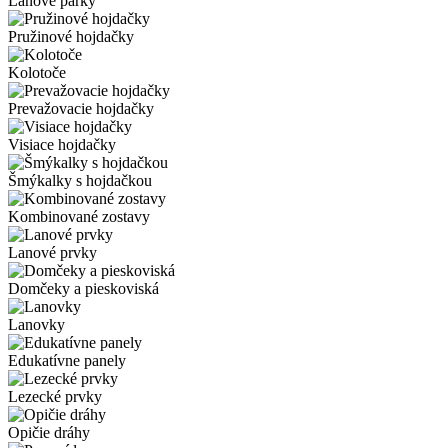
Lanové parky
Pružinové hojdačky
Kolotoče
Prevažovacie hojdačky
Visiace hojdačky
Šmýkalky s hojdačkou
Kombinované zostavy
Lanové prvky
Domčeky a pieskoviská
Lanovky
Edukatívne panely
Lezecké prvky
Opičie dráhy