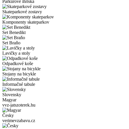
Parkúrové ihriská
Skateparkové zostavy
Komponenty skateparkov
Set Benedikt
Set Braňo
Lavičky a stoly
Odpadkové koše
Stojany na bicykle
Informačné tabule
Slovensky
Magyar
vvz-jatszoterek.hu
Česky
verimevzabavu.cz