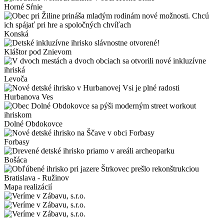
Horné Sŕnie
Konská
Kláštor pod Znievom
Levoča
Hurbanova Ves
Dolné Obdokovce
Forbasy
Bošáca
Bratislava - Ružinov
Mapa realizácií