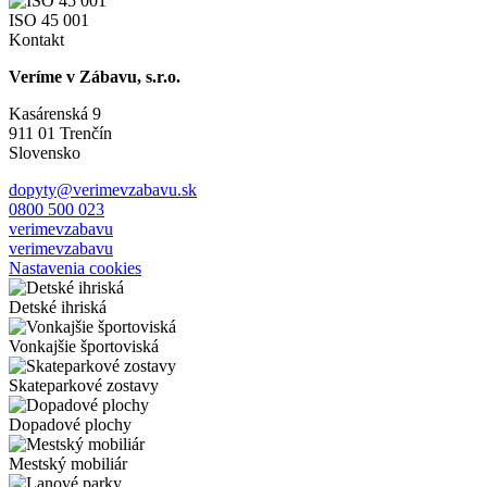
ISO 45 001
Kontakt
Veríme v Zábavu, s.r.o.
Kasárenská 9
911 01 Trenčín
Slovensko
dopyty@verimevzabavu.sk
0800 500 023
verimevzabavu
verimevzabavu
Nastavenia cookies
Detské ihriská
Vonkajšie športoviská
Skateparkové zostavy
Dopadové plochy
Mestský mobiliár