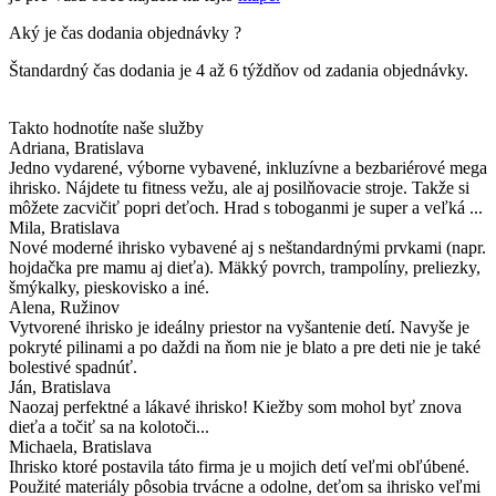
Aký je čas dodania objednávky ?
Štandardný čas dodania je 4 až 6 týždňov od zadania objednávky.
Takto hodnotíte naše služby
Adriana
, Bratislava
Jedno vydarené, výborne vybavené, inkluzívne a bezbariérové mega
ihrisko. Nájdete tu fitness vežu, ale aj posilňovacie stroje. Takže si
môžete zacvičiť popri deťoch. Hrad s toboganmi je super a veľká ...
Mila
, Bratislava
Nové moderné ihrisko vybavené aj s neštandardnými prvkami (napr.
hojdačka pre mamu aj dieťa). Mäkký povrch, trampolíny, preliezky,
šmýkalky, pieskovisko a iné.
Alena
, Ružinov
Vytvorené ihrisko je ideálny priestor na vyšantenie detí. Navyše je
pokryté pilinami a po daždi na ňom nie je blato a pre deti nie je také
bolestivé spadnúť.
Ján
, Bratislava
Naozaj perfektné a lákavé ihrisko! Kiežby som mohol byť znova
dieťa a točiť sa na kolotoči...
Michaela
, Bratislava
Ihrisko ktoré postavila táto firma je u mojich detí veľmi obľúbené.
Použité materiály pôsobia trvácne a odolne, deťom sa ihrisko veľmi