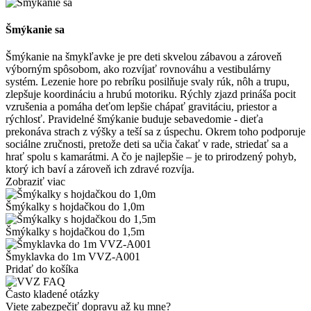
Šmýkanie sa
Šmýkanie na šmykľavke je pre deti skvelou zábavou a zároveň
výborným spôsobom, ako rozvíjať rovnováhu a vestibulárny
systém. Lezenie hore po rebríku posilňuje svaly rúk, nôh a trupu,
zlepšuje koordináciu a hrubú motoriku. Rýchly zjazd prináša pocit
vzrušenia a pomáha deťom lepšie chápať gravitáciu, priestor a
rýchlosť. Pravidelné šmýkanie buduje sebavedomie - dieťa
prekonáva strach z výšky a teší sa z úspechu. Okrem toho podporuje
sociálne zručnosti, pretože deti sa učia čakať v rade, striedať sa a
hrať spolu s kamarátmi. A čo je najlepšie – je to prirodzený pohyb,
ktorý ich baví a zároveň ich zdravé rozvíja.
Zobraziť viac
Šmýkalky s hojdačkou do 1,0m
Šmýkalky s hojdačkou do 1,5m
Šmyklavka do 1m VVZ-A001
Pridať do košíka
Často kladené otázky
Viete zabezpečiť dopravu až ku mne?