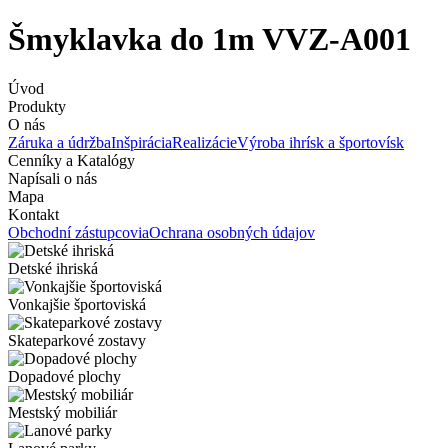
Šmyklavka do 1m VVZ-A001
Úvod
Produkty
O nás
Záruka a údržba
Inšpirácia
Realizácie
Výroba ihrísk a športovísk
Cenníky a Katalógy
Napísali o nás
Mapa
Kontakt
Obchodní zástupcovia
Ochrana osobných údajov
Detské ihriská
Vonkajšie športoviská
Skateparkové zostavy
Dopadové plochy
Mestský mobiliár