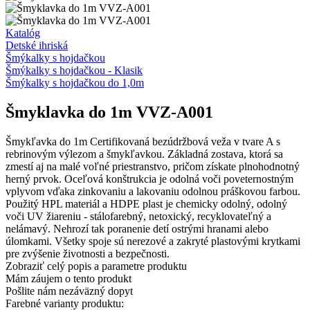
Katalóg
Detské ihriská
Šmýkalky s hojdačkou
Šmýkalky s hojdačkou - Klasik
Šmýkalky s hojdačkou do 1,0m
Šmyklavka do 1m VVZ-A001
Šmykľavka do 1m Certifikovaná bezúdržbová veža v tvare A s
rebrinovým výlezom a šmykľavkou. Základná zostava, ktorá sa
zmestí aj na malé voľné priestranstvo, pričom získate plnohodnotný
herný prvok. Oceľová konštrukcia je odolná voči poveternostným
vplyvom vďaka zinkovaniu a lakovaniu odolnou práškovou farbou.
Použitý HPL materiál a HDPE plast je chemicky odolný, odolný
voči UV žiareniu - stálofarebný, netoxický, recyklovateľný a
nelámavý. Nehrozí tak poranenie detí ostrými hranami alebo
úlomkami. Všetky spoje sú nerezové a zakryté plastovými krytkami
pre zvýšenie životnosti a bezpečnosti.
Zobraziť celý popis a parametre produktu
Mám záujem o tento produkt
Pošlite nám nezáväzný dopyt
Farebné varianty produktu: