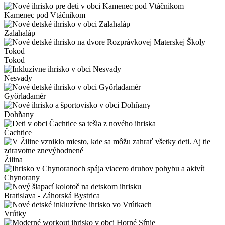
Kamenec pod Vtáčnikom
Zalahaláp
Tokod
Nesvady
Győrladamér
Dohňany
Čachtice
Žilina
Chynorany
Bratislava - Záhorská Bystrica
Vrútky