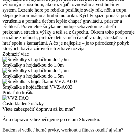
výborným spôsobom, ako rozvíjať rovnováhu a vestibulárny
systém. Lezenie hore po rebríku posilňuje svaly rúk, nôh a trupu,
zlepšuje koordináciu a hrubú motoriku. Rýchly zjazd prináša pocit
vzrušenia a pomáha deťom lepšie chápať gravitáciu, priestor a
rýchlosť. Pravidelné šmýkanie buduje sebavedomie - dieťa
prekonáva strach z výšky a teší sa z úspechu. Okrem toho podporuje
sociálne zručnosti, pretože deti sa učia čakať v rade, striedať sa a
hrať spolu s kamarátmi. A čo je najlepšie – je to prirodzený pohyb,
ktorý ich baví a zároveň ich zdravé rozvíja.
Zobraziť viac
Šmýkalky s hojdačkou do 1,0m
Šmýkalky s hojdačkou do 1,5m
Šmýkalka s hojdačkami VVZ-A003
Pridať do košíka
Často kladené otázky
Viete zabezpečiť dopravu až ku mne?
Áno dopravu zabezpečujeme po celom Slovensku.
Budem si vedieť herné prvky, workout a fitness osadiť aj sám?