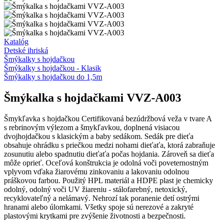
Katalóg
Detské ihriská
Šmýkalky s hojdačkou
Šmýkalky s hojdačkou - Klasik
Šmýkalky s hojdačkou do 1,5m
Šmýkalka s hojdačkami VVZ-A003
Šmykľavka s hojdačkou Certifikovaná bezúdržbová veža v tvare A
s rebrinovým výlezom a šmykľavkou, doplnená visiacou
dvojhojdačkou s klasickým a baby sedákom. Sedák pre dieťa
obsahuje ohrádku s priečkou medzi nohami dieťaťa, ktorá zabraňuje
zosunutiu alebo spadnutiu dieťaťa počas hojdania. Zároveň sa dieťa
môže oprieť. Oceľová konštrukcia je odolná voči poveternostným
vplyvom vďaka žiarovému zinkovaniu a lakovaniu odolnou
práškovou farbou. Použitý HPL materiál a HDPE plast je chemicky
odolný, odolný voči UV žiareniu - stálofarebný, netoxický,
recyklovateľný a nelámavý. Nehrozí tak poranenie detí ostrými
hranami alebo úlomkami. Všetky spoje sú nerezové a zakryté
plastovými krytkami pre zvýšenie životnosti a bezpečnosti.