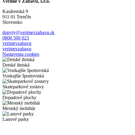
Veríme v Zábavu, s.r.o.
Kasárenská 9
911 01 Trenčín
Slovensko
dopyty@verimevzabavu.sk
0800 500 023
verimevzabavu
verimevzabavu
Nastavenia cookies
Detské ihriská
Vonkajšie športoviská
Skateparkové zostavy
Dopadové plochy
Mestský mobiliár
Lanové parky