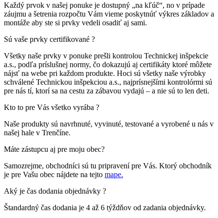
Každý prvok v našej ponuke je dostupný „na kľúč“, no v prípade
záujmu a šetrenia rozpočtu Vám vieme poskytnúť výkres základov a
montáže aby ste si prvky vedeli osadiť aj sami.
Sú vaše prvky certifikované ?
Všetky naše prvky v ponuke prešli kontrolou Technickej inšpekcie
a.s., podľa príslušnej normy, čo dokazujú aj certifikáty ktoré môžete
nájsť na webe pri každom produkte. Hoci sú všetky naše výrobky
schválené Technickou inšpekciou a.s., najprísnejšími kontrolórmi sú
pre nás tí, ktorí sa na cestu za zábavou vydajú – a nie sú to len deti.
Kto to pre Vás všetko vyrába ?
Naše produkty sú navrhnuté, vyvinuté, testované a vyrobené u nás v
našej hale v Trenčíne.
Máte zástupcu aj pre moju obec?
Samozrejme, obchodníci sú tu pripravení pre Vás. Ktorý obchodník
je pre Vašu obec nájdete na tejto
mape.
Aký je čas dodania objednávky ?
Štandardný čas dodania je 4 až 6 týždňov od zadania objednávky.