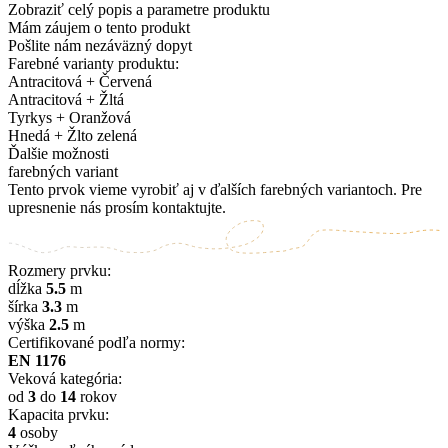
Zobraziť celý popis a parametre produktu
Mám záujem o tento produkt
Pošlite nám nezáväzný dopyt
Farebné varianty produktu:
Antracitová + Červená
Antracitová + Žltá
Tyrkys + Oranžová
Hnedá + Žlto zelená
Ďalšie možnosti
farebných variant
Tento prvok vieme vyrobiť aj v ďalších farebných variantoch. Pre
upresnenie nás prosím kontaktujte.
Rozmery prvku:
dĺžka
5.5
m
šírka
3.3
m
výška
2.5
m
Certifikované podľa normy:
EN 1176
Veková kategória:
od
3
do
14
rokov
Kapacita prvku:
4
osoby