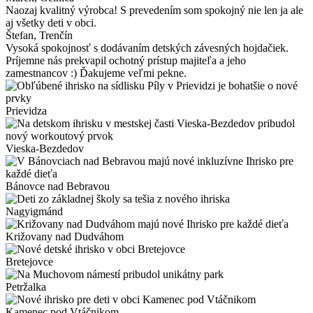
Naozaj kvalitný výrobca! S prevedením som spokojný nie len ja ale
aj všetky deti v obci.
Štefan
, Trenčín
Vysoká spokojnosť s dodávaním detských závesných hojdačiek.
Príjemne nás prekvapil ochotný prístup majiteľa a jeho
zamestnancov :) Ďakujeme veľmi pekne.
Prievidza
Vieska-Bezdedov
Bánovce nad Bebravou
Nagyigmánd
Križovany nad Dudváhom
Bretejovce
Petržalka
Kamenec pod Vtáčnikom