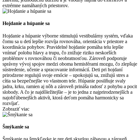
extrémne namáhaných priestorov.
Hojdanie a húpanie sa
Hojdanie a húpanie výborne stimulujú vestibulárny systém, vďaka
čomu sa u detí lepšie rozvíja rovnováha, orientácia v priestore a
koordinácia pohybov. Pravidelné hojdanie pomáha telu lepšie
vnímať polohu hlavy a trupu, čo znižuje riziko neskorších
problémov s rovnováhou či neobratnosťou. Zároveň podporuje
správny vývoj spojov medzi oboma hemisférami mozgu, čo zlepšuje
sústredenie, učenie a spracovanie informácií. Deti pri hojdaní
prirodzene regulujú svoje emócie – upokojujú sa, znižujú stres a
cítia sa bezpečnejšie vo vlastnom tele. Húpanie posilňuje svaly
jadra, krku, ramien aj nôh a zároveň prináša radosť z pohybu a pocit
slobody. A čo je najdôležitejšie – je to jedna z najprirodzenejších a
najobľúbenejších aktivít, ktorá deťom pomáha harmonicky sa
rozvíjať.
Zobraziť viac
Šmýkanie sa
Šmýkanie na šmykľavke je pre deti skvelou zábavou a zároveň