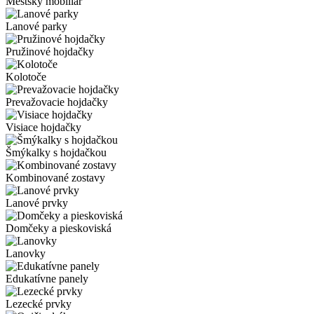
Mestský mobiliár
Lanové parky
Pružinové hojdačky
Kolotoče
Prevažovacie hojdačky
Visiace hojdačky
Šmýkalky s hojdačkou
Kombinované zostavy
Lanové prvky
Domčeky a pieskoviská
Lanovky
Edukatívne panely
Lezecké prvky