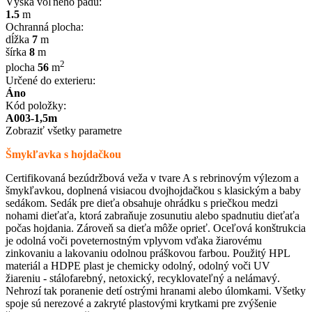
Výška voľného pádu:
1.5
m
Ochranná plocha:
dĺžka
7
m
šírka
8
m
2
plocha
56
m
Určené do exterieru:
Áno
Kód položky:
A003-1,5m
Zobraziť všetky parametre
Šmykľavka s hojdačkou
Certifikovaná bezúdržbová veža v tvare A s rebrinovým výlezom a
šmykľavkou, doplnená visiacou dvojhojdačkou s klasickým a baby
sedákom. Sedák pre dieťa obsahuje ohrádku s priečkou medzi
nohami dieťaťa, ktorá zabraňuje zosunutiu alebo spadnutiu dieťaťa
počas hojdania. Zároveň sa dieťa môže oprieť. Oceľová konštrukcia
je odolná voči poveternostným vplyvom vďaka žiarovému
zinkovaniu a lakovaniu odolnou práškovou farbou. Použitý HPL
materiál a HDPE plast je chemicky odolný, odolný voči UV
žiareniu - stálofarebný, netoxický, recyklovateľný a nelámavý.
Nehrozí tak poranenie detí ostrými hranami alebo úlomkami. Všetky
spoje sú nerezové a zakryté plastovými krytkami pre zvýšenie