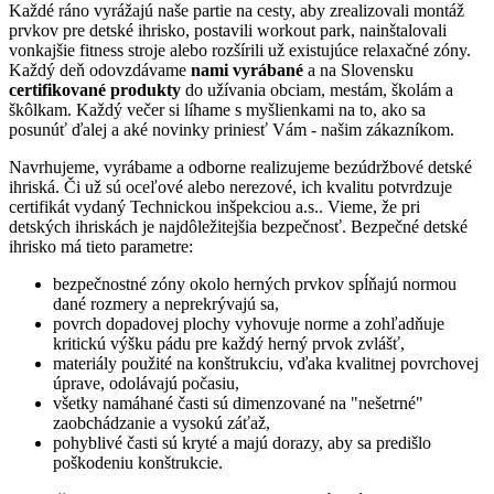
Každé ráno vyrážajú naše partie na cesty, aby zrealizovali montáž
prvkov pre detské ihrisko, postavili workout park, nainštalovali
vonkajšie fitness stroje alebo rozšírili už existujúce relaxačné zóny.
Každý deň odovzdávame
nami vyrábané
a na Slovensku
certifikované produkty
do užívania obciam, mestám, školám a
škôlkam. Každý večer si líhame s myšlienkami na to, ako sa
posunúť ďalej a aké novinky priniesť Vám - našim zákazníkom.
Navrhujeme, vyrábame a odborne realizujeme bezúdržbové detské
ihriská. Či už sú oceľové alebo nerezové, ich kvalitu potvrdzuje
certifikát vydaný Technickou inšpekciou a.s.. Vieme, že pri
detských ihriskách je najdôležitejšia bezpečnosť. Bezpečné detské
ihrisko má tieto parametre:
bezpečnostné zóny okolo herných prvkov spĺňajú normou
dané rozmery a neprekrývajú sa,
povrch dopadovej plochy vyhovuje norme a zohľadňuje
kritickú výšku pádu pre každý herný prvok zvlášť,
materiály použité na konštrukciu, vďaka kvalitnej povrchovej
úprave, odolávajú počasiu,
všetky namáhané časti sú dimenzované na "nešetrné"
zaobchádzanie a vysokú záťaž,
pohyblivé časti sú kryté a majú dorazy, aby sa predišlo
poškodeniu konštrukcie.