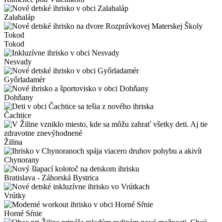
Zalahaláp
Tokod
Nesvady
Győrladamér
Dohňany
Čachtice
Žilina
Chynorany
Bratislava - Záhorská Bystrica
Vrútky
Horné Sŕnie