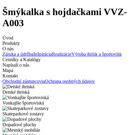
Šmýkalka s hojdačkami VVZ-
A003
Úvod
Produkty
O nás
Záruka a údržba
Inšpirácia
Realizácie
Výroba ihrísk a športovísk
Cenníky a Katalógy
Napísali o nás
Mapa
Kontakt
Obchodní zástupcovia
Ochrana osobných údajov
Detské ihriská
Vonkajšie športoviská
Skateparkové zostavy
Dopadové plochy