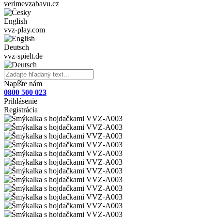
verimevzabavu.cz
English
vvz-play.com
Deutsch
vvz-spielt.de
Napíšte nám
0800 500 023
Prihlásenie
Registrácia