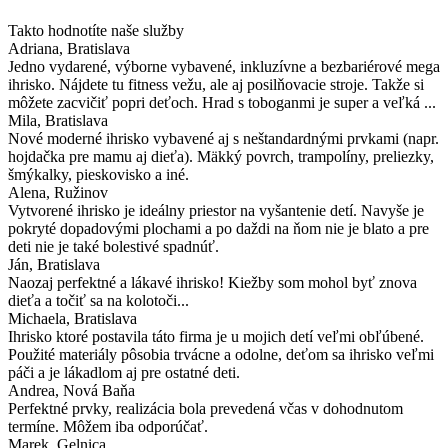
Takto hodnotíte naše služby
Adriana
, Bratislava
Jedno vydarené, výborne vybavené, inkluzívne a bezbariérové mega
ihrisko. Nájdete tu fitness vežu, ale aj posilňovacie stroje. Takže si
môžete zacvičiť popri deťoch. Hrad s toboganmi je super a veľká ...
Mila
, Bratislava
Nové moderné ihrisko vybavené aj s neštandardnými prvkami (napr.
hojdačka pre mamu aj dieťa). Mäkký povrch, trampolíny, preliezky,
šmýkalky, pieskovisko a iné.
Alena
, Ružinov
Vytvorené ihrisko je ideálny priestor na vyšantenie detí. Navyše je
pokryté dopadovými plochami a po daždi na ňom nie je blato a pre
deti nie je také bolestivé spadnúť.
Ján
, Bratislava
Naozaj perfektné a lákavé ihrisko! Kiežby som mohol byť znova
dieťa a točiť sa na kolotoči...
Michaela
, Bratislava
Ihrisko ktoré postavila táto firma je u mojich detí veľmi obľúbené.
Použité materiály pôsobia trvácne a odolne, deťom sa ihrisko veľmi
páči a je lákadlom aj pre ostatné deti.
Andrea
, Nová Baňa
Perfektné prvky, realizácia bola prevedená včas v dohodnutom
termíne. Môžem iba odporúčať.
Marek
, Gelnica