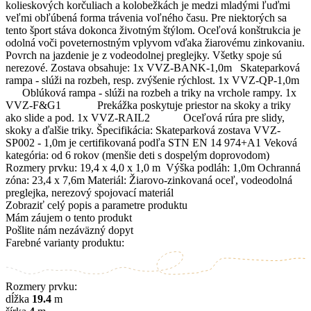
kolieskových korčuliach a kolobežkách je medzi mladými ľuďmi
veľmi obľúbená forma trávenia voľného času. Pre niektorých sa
tento šport stáva dokonca životným štýlom. Oceľová konštrukcia je
odolná voči poveternostným vplyvom vďaka žiarovému zinkovaniu.
Povrch na jazdenie je z vodeodolnej preglejky. Všetky spoje sú
nerezové. Zostava obsahuje: 1x VVZ-BANK-1,0m Skateparková
rampa - slúži na rozbeh, resp. zvýšenie rýchlost. 1x VVZ-QP-1,0m
Oblúková rampa - slúži na rozbeh a triky na vrchole rampy. 1x
VVZ-F&G1 Prekážka poskytuje priestor na skoky a triky
ako slide a pod. 1x VVZ-RAIL2 Oceľová rúra pre slidy,
skoky a ďalšie triky. Špecifikácia: Skateparková zostava VVZ-
SP002 - 1,0m je certifikovaná podľa STN EN 14 974+A1 Veková
kategória: od 6 rokov (menšie deti s dospelým doprovodom)
Rozmery prvku: 19,4 x 4,0 x 1,0 m Výška podláh: 1,0m Ochranná
zóna: 23,4 x 7,6m Materiál: Žiarovo-zinkovaná oceľ, vodeodolná
preglejka, nerezový spojovací materiál
Zobraziť celý popis a parametre produktu
Mám záujem o tento produkt
Pošlite nám nezáväzný dopyt
Farebné varianty produktu:
Rozmery prvku:
dĺžka
19.4
m