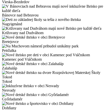
Vieska-Bezdedov
Bánovce nad Bebravou
Nagyigmánd
Križovany nad Dudváhom
Bretejovce
Petržalka
Kamenec pod Vtáčnikom
Zalahaláp
Tokod
Nesvady
Győrladamér
Dohňany