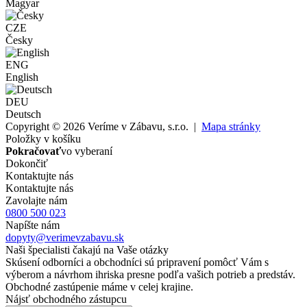
Magyar
CZE
Česky
ENG
English
DEU
Deutsch
Copyright © 2026 Veríme v Zábavu, s.r.o. |
Mapa stránky
Položky v košíku
Pokračovať
vo vyberaní
Dokončiť
Kontaktujte nás
Kontaktujte nás
Zavolajte nám
0800 500 023
Napíšte nám
dopyty@verimevzabavu.sk
Naši špecialisti čakajú na Vaše otázky
Skúsení odborníci a obchodníci sú pripravení pomôcť Vám s
výberom a návrhom ihriska presne podľa vašich potrieb a predstáv.
Obchodné zastúpenie máme v celej krajine.
Nájsť obchodného zástupcu