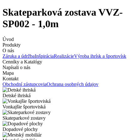
Skateparková zostava VVZ-
SP002 - 1,0m
Úvod
Produkty
O nás
Záruka a údržba
Inšpirácia
Realizácie
Výroba ihrísk a športovísk
Cenníky a Katalógy
Napísali o nás
Mapa
Kontakt
Obchodní zástupcovia
Ochrana osobných údajov
Detské ihriská
Vonkajšie športoviská
Skateparkové zostavy
Dopadové plochy