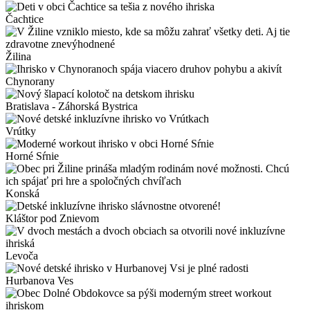
Čachtice
Žilina
Chynorany
Bratislava - Záhorská Bystrica
Vrútky
Horné Sŕnie
Konská
Kláštor pod Znievom
Levoča
Hurbanova Ves