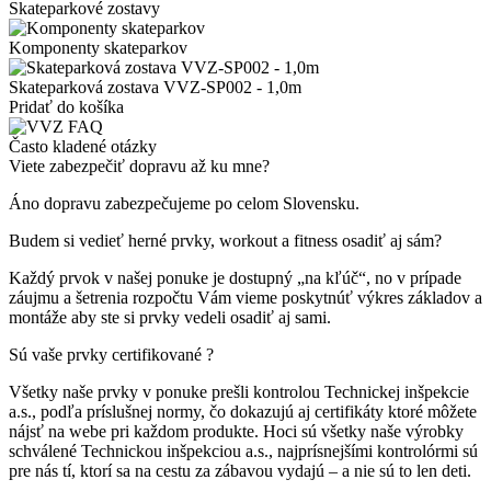
Skateparkové zostavy
Komponenty skateparkov
Skateparková zostava VVZ-SP002 - 1,0m
Pridať do košíka
Často kladené otázky
Viete zabezpečiť dopravu až ku mne?
Áno dopravu zabezpečujeme po celom Slovensku.
Budem si vedieť herné prvky, workout a fitness osadiť aj sám?
Každý prvok v našej ponuke je dostupný „na kľúč“, no v prípade
záujmu a šetrenia rozpočtu Vám vieme poskytnúť výkres základov a
montáže aby ste si prvky vedeli osadiť aj sami.
Sú vaše prvky certifikované ?
Všetky naše prvky v ponuke prešli kontrolou Technickej inšpekcie
a.s., podľa príslušnej normy, čo dokazujú aj certifikáty ktoré môžete
nájsť na webe pri každom produkte. Hoci sú všetky naše výrobky
schválené Technickou inšpekciou a.s., najprísnejšími kontrolórmi sú
pre nás tí, ktorí sa na cestu za zábavou vydajú – a nie sú to len deti.