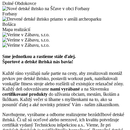
Dolné Obdokovce
Forbasy
Bošáca
Mapa realizácií
Sme jednotkou a rastieme stále ďalej.
Športové a detské ihriská nás bavia!
Každé ráno vyrážajú naše partie na cesty, aby zrealizovali montáž
prvkov pre detské ihrisko, postavili workout park, nainštalovali
vonkajšie fitness stroje alebo rozšírili už existujúce relaxačné zóny.
Každý deň odovzdávame
nami vyrábané
a na Slovensku
certifikované produkty
do užívania obciam, mestám, školám a
škôlkam. Každý večer si líhame s myšlienkami na to, ako sa
posunúť ďalej a aké novinky priniesť Vám - našim zákazníkom.
Navrhujeme, vyrábame a odborne realizujeme bezúdržbové detské
ihriská. Či už sú oceľové alebo nerezové, ich kvalitu potvrdzuje
certifikát vydaný Technickou inšpekciou a.s.. Vieme, že pri