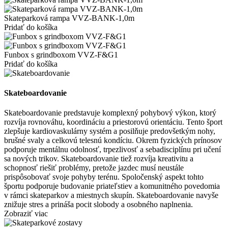
Skateparková rampa VVZ-BANK-1,0m
Pridať do košíka
Funbox s grindboxom VVZ-F&G1
Pridať do košíka
Skateboardovanie
Skateboardovanie predstavuje komplexný pohybový výkon, ktorý
rozvíja rovnováhu, koordináciu a priestorovú orientáciu. Tento šport
zlepšuje kardiovaskulárny systém a posilňuje predovšetkým nohy,
brušné svaly a celkovú telesnú kondíciu. Okrem fyzických prínosov
podporuje mentálnu odolnosť, trpezlivosť a sebadisciplínu pri učení
sa nových trikov. Skateboardovanie tiež rozvíja kreativitu a
schopnosť riešiť problémy, pretože jazdec musí neustále
prispôsobovať svoje pohyby terénu. Spoločenský aspekt tohto
športu podporuje budovanie priateľstiev a komunitného povedomia
v rámci skateparkov a miestnych skupín. Skateboardovanie navyše
znižuje stres a prináša pocit slobody a osobného naplnenia.
Zobraziť viac