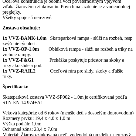
Oceľová konštrukcia je odolná voči poveternostným vplyvom
vďaka žiarovému zinkovaniu. Povrch na jazdenie je z vodeodolnej
preglejky.
Všetky spoje sú nerezové.
Zostava obsahuje:
1x VVZ-BANK-1,0m
Skateparková rampa - slúži na rozbeh, resp.
zvýšenie rýchlost.
1x VVZ-QP-1,0m
Oblúková rampa - slúži na rozbeh a triky na
vrchole rampy.
1x VVZ-F&G1
Prekážka poskytuje priestor na skoky a
triky ako slide a pod.
1x VVZ-RAIL2
Oceľová rúra pre slidy, skoky a ďalšie
triky.
Špecifikácia:
Skateparková zostava VVZ-SP002 - 1,0m je certifikovaná podľa
STN EN 14 974+A1
Veková kategória: od 6 rokov (menšie deti s dospelým doprovodom)
Rozmery prvku: 19,4 x 4,0 x 1,0 m
Výška podláh: 1,0m
Ochranná zóna: 23,4 x 7,6m
Materiál: Žiarovo-zinkovaná oceľ, vodeodolná preglejka, nerezový