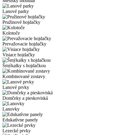
Mestský mobiliár
Lanové parky
Pružinové hojdačky
Kolotoče
Prevažovacie hojdačky
Visiace hojdačky
Šmýkalky s hojdačkou
Kombinované zostavy
Lanové prvky
Domčeky a pieskoviská
Lanovky
Edukatívne panely
Lezecké prvky