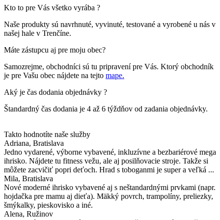
Kto to pre Vás všetko vyrába ?
Naše produkty sú navrhnuté, vyvinuté, testované a vyrobené u nás v
našej hale v Trenčíne.
Máte zástupcu aj pre moju obec?
Samozrejme, obchodníci sú tu pripravení pre Vás. Ktorý obchodník
je pre Vašu obec nájdete na tejto
mape.
Aký je čas dodania objednávky ?
Štandardný čas dodania je 4 až 6 týždňov od zadania objednávky.
Takto hodnotíte naše služby
Adriana
, Bratislava
Jedno vydarené, výborne vybavené, inkluzívne a bezbariérové mega
ihrisko. Nájdete tu fitness vežu, ale aj posilňovacie stroje. Takže si
môžete zacvičiť popri deťoch. Hrad s toboganmi je super a veľká ...
Mila
, Bratislava
Nové moderné ihrisko vybavené aj s neštandardnými prvkami (napr.
hojdačka pre mamu aj dieťa). Mäkký povrch, trampolíny, preliezky,
šmýkalky, pieskovisko a iné.
Alena
, Ružinov