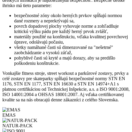
detských ihriskách je najdôležitejšia bezpečnosť. Bezpečné detské
ihrisko má tieto parametre:
bezpečnostné zóny okolo herných prvkov spĺňajú normou
dané rozmery a neprekrývajú sa,
povrch dopadovej plochy vyhovuje norme a zohľadňuje
kritickú výšku pádu pre každý herný prvok zvlášť,
materiály použité na konštrukciu, vďaka kvalitnej povrchovej
úprave, odolávajú počasiu,
všetky namáhané časti sú dimenzované na "nešetrné"
zaobchádzanie a vysokú záťaž,
pohyblivé časti sú kryté a majú dorazy, aby sa predišlo
poškodeniu konštrukcie.
Vonkajšie fitness stroje, street workout a parkúrové zostavy, prvky a
celé zostavy pre skateparky spĺňajú bezpečnostné normy STN EN
1176, STN EN 1177, STN EN 16630 a STN EN 14974+A1 s
platnou certifikáciou od Technickej Inšpekcie, a.s. a ISO 9001:2008,
ISO 14001:2004 a OHSAS 18001:2007. Aj vďaka certifikovanej
kvalite sa na nás obracajú denne zákazníci z celého Slovenska.
EMAS
NATUR-PACK