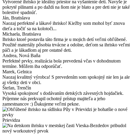
Vytvorené ihrisko je ideálny priestor na vyšantenie detí. Navyše je
pokryté pilinami a po daždi na ňom nie je blato a pre deti nie je také
bolestivé spadnúť.
Ján
, Bratislava
Naozaj perfektné a lákavé ihrisko! Kiežby som mohol byť znova
dieťa a točiť sa na kolotoči...
Michaela
, Bratislava
Ihrisko ktoré postavila táto firma je u mojich detí veľmi obľúbené.
Použité materiály pôsobia trvácne a odolne, deťom sa ihrisko veľmi
páči a je lákadlom aj pre ostatné deti.
Andrea
, Nová Baňa
Perfektné prvky, realizácia bola prevedená včas v dohodnutom
termíne. Môžem iba odporúčať.
Marek
, Gelnica
Naozaj kvalitný výrobca! S prevedením som spokojný nie len ja ale
aj všetky deti v obci.
Štefan
, Trenčín
Vysoká spokojnosť s dodávaním detských závesných hojdačiek.
Príjemne nás prekvapil ochotný prístup majiteľa a jeho
zamestnancov :) Ďakujeme veľmi pekne.
Prievidza