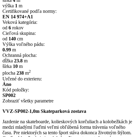
šírka
4
m
výška
1
m
Certifikované podľa normy:
EN 14 974+A1
Veková kategória:
od
6
rokov
Cieľová skupina:
od
140
cm
Výška voľného pádu:
0.99
m
Ochranná plocha:
dĺžka
23.8
m
šírka
10
m
2
plocha
238
m
Určené do exterieru:
Áno
Kód položky:
SP002
Zobraziť všetky parametre
VVZ-SP002-1,0m Skateparková zostava
Jazdenie na skateboarde, kolieskových korčuliach a kolobežkách je
medzi mladými ľuďmi veľmi obľúbená forma trávenia voľného
času. Pre niektorých sa tento šport stáva dokonca životným štýlom.