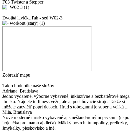
F03 Twister a Stepper
Dvojitá lavička ľah - sed W02-3
Zobraziť mapu
Takto hodnotíte naše služby
Adriana
, Bratislava
Jedno vydarené, výborne vybavené, inkluzívne a bezbariérové mega
ihrisko. Nájdete tu fitness vežu, ale aj posilňovacie stroje. Takže si
môžete zacvičiť popri deťoch. Hrad s toboganmi je super a veľká ...
Mila
, Bratislava
Nové moderné ihrisko vybavené aj s neštandardnými prvkami (napr.
hojdačka pre mamu aj dieťa). Mäkký povrch, trampolíny, preliezky,
šmýkalky, pieskovisko a iné.