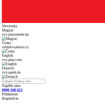
Slovensky
Magyar
vvz-jatszoterek.hu
Česky
verimevzabavu.cz
English
vvz-play.com
Deutsch
vvz-spielt.de
Napíšte nám
0800 500 023
Prihlásenie
Registrácia