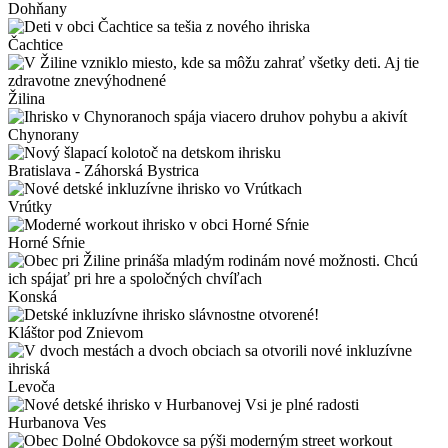
Dohňany
Čachtice
Žilina
Chynorany
Bratislava - Záhorská Bystrica
Vrútky
Horné Sŕnie
Konská
Kláštor pod Znievom
Levoča
Hurbanova Ves