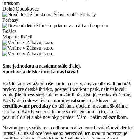
Dolné Obdokovce
Forbasy
Bošáca
Mapa realizácií
Sme jednotkou a rastieme stále ďalej.
Športové a detské ihriská nás bavia!
Každé ráno vyrážajú naše partie na cesty, aby zrealizovali montáž
prvkov pre detské ihrisko, postavili workout park, nainštalovali
vonkajšie fitness stroje alebo rozšírili už existujúce relaxačné zóny.
Každý deň odovzdávame
nami vyrábané
a na Slovensku
certifikované produkty
do užívania obciam, mestám, školám a
škôlkam. Každý večer si líhame s myšlienkami na to, ako sa
posunúť ďalej a aké novinky priniesť Vám - našim zákazníkom.
Navrhujeme, vyrábame a odborne realizujeme bezúdržbové detské
ihriská. Či už sú oceľové alebo nerezové, ich kvalitu potvrdzuje
certifikát vydaný Technickou inšpekciou a.s.. Vieme, že pri