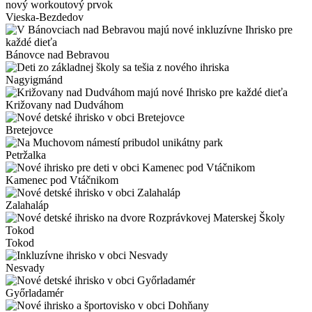
Vieska-Bezdedov
Bánovce nad Bebravou
Nagyigmánd
Križovany nad Dudváhom
Bretejovce
Petržalka
Kamenec pod Vtáčnikom
Zalahaláp
Tokod
Nesvady
Győrladamér