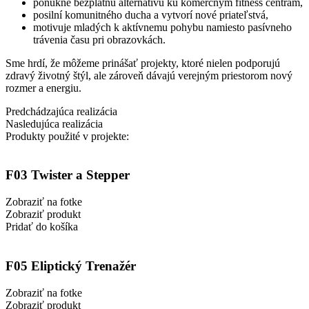
ponúkne bezplatnú alternatívu ku komerčným fitness centrám,
posilní komunitného ducha a vytvorí nové priateľstvá,
motivuje mladých k aktívnemu pohybu namiesto pasívneho
trávenia času pri obrazovkách.
Sme hrdí, že môžeme prinášať projekty, ktoré nielen podporujú
zdravý životný štýl, ale zároveň dávajú verejným priestorom nový
rozmer a energiu.
Predchádzajúca realizácia
Nasledujúca realizácia
Produkty použité v projekte:
F03 Twister a Stepper
Zobraziť na fotke
Zobraziť produkt
Pridať do košíka
F05 Eliptický Trenažér
Zobraziť na fotke
Zobraziť produkt