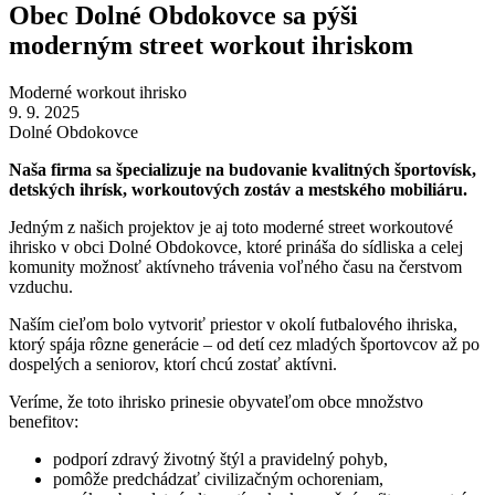
Obec Dolné Obdokovce sa pýši
moderným street workout ihriskom
Moderné workout ihrisko
9. 9. 2025
Dolné Obdokovce
Naša firma sa špecializuje na budovanie kvalitných športovísk,
detských ihrísk, workoutových zostáv a mestského mobiliáru.
Jedným z našich projektov je aj toto moderné street workoutové
ihrisko v obci Dolné Obdokovce, ktoré prináša do sídliska a celej
komunity možnosť aktívneho trávenia voľného času na čerstvom
vzduchu.
Naším cieľom bolo vytvoriť priestor v okolí futbalového ihriska,
ktorý spája rôzne generácie – od detí cez mladých športovcov až po
dospelých a seniorov, ktorí chcú zostať aktívni.
Veríme, že toto ihrisko prinesie obyvateľom obce množstvo
benefitov:
podporí zdravý životný štýl a pravidelný pohyb,
pomôže predchádzať civilizačným ochoreniam,