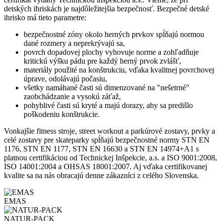
detských ihriskách je najdôležitejšia bezpečnosť. Bezpečné detské
ihrisko má tieto parametre:
bezpečnostné zóny okolo herných prvkov spĺňajú normou
dané rozmery a neprekrývajú sa,
povrch dopadovej plochy vyhovuje norme a zohľadňuje
kritickú výšku pádu pre každý herný prvok zvlášť,
materiály použité na konštrukciu, vďaka kvalitnej povrchovej
úprave, odolávajú počasiu,
všetky namáhané časti sú dimenzované na "nešetrné"
zaobchádzanie a vysokú záťaž,
pohyblivé časti sú kryté a majú dorazy, aby sa predišlo
poškodeniu konštrukcie.
Vonkajšie fitness stroje, street workout a parkúrové zostavy, prvky a
celé zostavy pre skateparky spĺňajú bezpečnostné normy STN EN
1176, STN EN 1177, STN EN 16630 a STN EN 14974+A1 s
platnou certifikáciou od Technickej Inšpekcie, a.s. a ISO 9001:2008,
ISO 14001:2004 a OHSAS 18001:2007. Aj vďaka certifikovanej
kvalite sa na nás obracajú denne zákazníci z celého Slovenska.
EMAS
NATUR-PACK