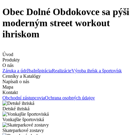
Obec Dolné Obdokovce sa pýši
moderným street workout
ihriskom
Úvod
Produkty
O nás
Záruka a údržba
Inšpirácia
Realizácie
Výroba ihrísk a športovísk
Cenníky a Katalógy
Napísali o nás
Mapa
Kontakt
Obchodní zástupcovia
Ochrana osobných údajov
Detské ihriská
Vonkajšie športoviská
Skateparkové zostavy