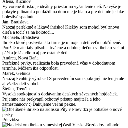
Alena
, Ružinov
Vytvorené ihrisko je ideálny priestor na vyšantenie detí. Navyše je
pokryté pilinami a po daždi na ňom nie je blato a pre deti nie je také
bolestivé spadnúť.
Ján
, Bratislava
Naozaj perfektné a lákavé ihrisko! Kiežby som mohol byť znova
dieťa a točiť sa na kolotoči...
Michaela
, Bratislava
Ihrisko ktoré postavila táto firma je u mojich detí veľmi obľúbené.
Použité materiály pôsobia trvácne a odolne, deťom sa ihrisko veľmi
páči a je lákadlom aj pre ostatné deti.
Andrea
, Nová Baňa
Perfektné prvky, realizácia bola prevedená včas v dohodnutom
termíne. Môžem iba odporúčať.
Marek
, Gelnica
Naozaj kvalitný výrobca! S prevedením som spokojný nie len ja ale
aj všetky deti v obci.
Štefan
, Trenčín
Vysoká spokojnosť s dodávaním detských závesných hojdačiek.
Príjemne nás prekvapil ochotný prístup majiteľa a jeho
zamestnancov :) Ďakujeme veľmi pekne.
Prievidza