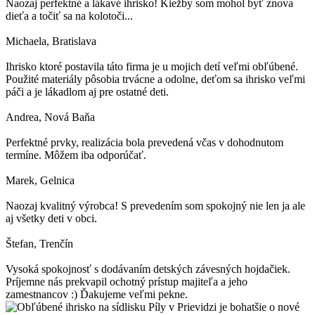
Naozaj perfektné a lákavé ihrisko! Kiežby som mohol byť znova
dieťa a točiť sa na kolotoči...
Michaela
, Bratislava
Ihrisko ktoré postavila táto firma je u mojich detí veľmi obľúbené.
Použité materiály pôsobia trvácne a odolne, deťom sa ihrisko veľmi
páči a je lákadlom aj pre ostatné deti.
Andrea
, Nová Baňa
Perfektné prvky, realizácia bola prevedená včas v dohodnutom
termíne. Môžem iba odporúčať.
Marek
, Gelnica
Naozaj kvalitný výrobca! S prevedením som spokojný nie len ja ale
aj všetky deti v obci.
Štefan
, Trenčín
Vysoká spokojnosť s dodávaním detských závesných hojdačiek.
Príjemne nás prekvapil ochotný prístup majiteľa a jeho
zamestnancov :) Ďakujeme veľmi pekne.