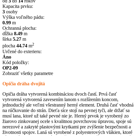
od
3
do
14
rokov
Kapacita prvku:
3
osoby
Výška voľného pádu:
0.99
m
Ochranná plocha:
dĺžka
8.49
m
šírka
5.27
m
2
plocha
44.74
m
Určené do exterieru:
Áno
Kód položky:
OP2-09
Zobraziť všetky parametre
Opičia dráha dvojitá
Opičia dráha vytvorená kombináciou dvoch častí. Prvá časť
vytvorená vytvorená zavesením lanom s rozšírením koncom,
jednoduchý ale veľmi všestranný herný element. Druhá časť vhodná
na rúčkovanie do strán. Dieťa síce stojí na pevnej tyči, ale držať sa
musí lana, ktoré už také pevné nie je. Herný prvok je vyrobený zo
žiarovo zinkovanej ocele s kvalitnou povrchovou úpravou, spoje sú
nerezové a zakryté plastovými krytkami pre zvýšenie bezpečnosti a
životnosti spojov. Laná sú vyrobené z polyesterových vlákien, ktoré