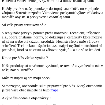
Budem si vedieť herné prvky, workout a fitness osadiť aj sám?
Každý prvok v našej ponuke je dostupný „na kľúč“, no v prípade
záujmu a šetrenia rozpočtu Vám vieme poskytnúť výkres základov a
montáže aby ste si prvky vedeli osadiť aj sami.
Sú vaše prvky certifikované ?
Všetky naše prvky v ponuke prešli kontrolou Technickej inšpekcie
a.s., podľa príslušnej normy, čo dokazujú aj certifikáty ktoré môžete
nájsť na webe pri každom produkte. Hoci sú všetky naše výrobky
schválené Technickou inšpekciou a.s., najprísnejšími kontrolórmi sú
pre nás tí, ktorí sa na cestu za zábavou vydajú – a nie sú to len deti.
Kto to pre Vás všetko vyrába ?
Naše produkty sú navrhnuté, vyvinuté, testované a vyrobené u nás v
našej hale v Trenčíne.
Máte zástupcu aj pre moju obec?
Samozrejme, obchodníci sú tu pripravení pre Vás. Ktorý obchodník
je pre Vašu obec nájdete na tejto
mape.
Aký je čas dodania objednávky ?