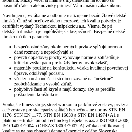
škôlkam. Každý večer si líhame s myšlienkami na to, ako sa
posunúť ďalej a aké novinky priniesť Vám - našim zákazníkom.
Navrhujeme, vyrábame a odborne realizujeme bezúdržbové detské
ihriská. Či už sú oceľové alebo nerezové, ich kvalitu potvrdzuje
certifikát vydaný Technickou inšpekciou a.s.. Vieme, že pri
detských ihriskách je najdôležitejšia bezpečnosť. Bezpečné detské
ihrisko má tieto parametre:
bezpečnostné zóny okolo herných prvkov spĺňajú normou
dané rozmery a neprekrývajú sa,
povrch dopadovej plochy vyhovuje norme a zohľadňuje
kritickú výšku pádu pre každý herný prvok zvlášť,
materiály použité na konštrukciu, vďaka kvalitnej povrchovej
úprave, odolávajú počasiu,
všetky namáhané časti sú dimenzované na "nešetrné"
zaobchádzanie a vysokú záťaž,
pohyblivé časti sú kryté a majú dorazy, aby sa predišlo
poškodeniu konštrukcie.
Vonkajšie fitness stroje, street workout a parkúrové zostavy, prvky a
celé zostavy pre skateparky spĺňajú bezpečnostné normy STN EN
1176, STN EN 1177, STN EN 16630 a STN EN 14974+A1 s
platnou certifikáciou od Technickej Inšpekcie, a.s. a ISO 9001:2008,
ISO 14001:2004 a OHSAS 18001:2007. Aj vďaka certifikovanej
kvalite sa na nás obracajú denne zákazníci z celého Slovenska.