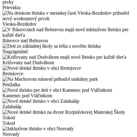
Prievidza
Vieska-Bezdedov
Bánovce nad Bebravou
Nagyigmánd
Križovany nad Dudváhom
Bretejovce
Petržalka
Kamenec pod Vtáčnikom
Zalahaláp
Tokod
Nesvady