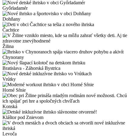
Győrladamér
Dohňany
Čachtice
Žilina
Chynorany
Bratislava - Záhorská Bystrica
Vrútky
Horné Sŕnie
Konská
Kláštor pod Znievom
Levoča