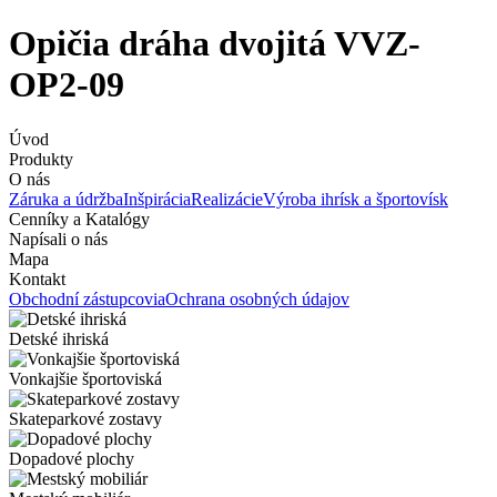
Opičia dráha dvojitá VVZ-
OP2-09
Úvod
Produkty
O nás
Záruka a údržba
Inšpirácia
Realizácie
Výroba ihrísk a športovísk
Cenníky a Katalógy
Napísali o nás
Mapa
Kontakt
Obchodní zástupcovia
Ochrana osobných údajov
Detské ihriská
Vonkajšie športoviská
Skateparkové zostavy
Dopadové plochy