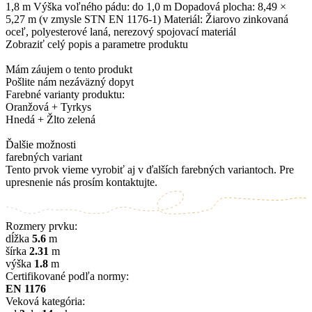
1,8 m Výška voľného pádu: do 1,0 m Dopadová plocha: 8,49 ×
5,27 m (v zmysle STN EN 1176-1) Materiál: Žiarovo zinkovaná
oceľ, polyesterové laná, nerezový spojovací materiál
Zobraziť celý popis a parametre produktu
Mám záujem o tento produkt
Pošlite nám nezáväzný dopyt
Farebné varianty produktu:
Oranžová + Tyrkys
Hnedá + Žlto zelená
Ďalšie možnosti
farebných variant
Tento prvok vieme vyrobiť aj v ďalších farebných variantoch. Pre
upresnenie nás prosím kontaktujte.
Rozmery prvku:
dĺžka
5.6
m
šírka
2.31
m
výška
1.8
m
Certifikované podľa normy:
EN 1176
Veková kategória: