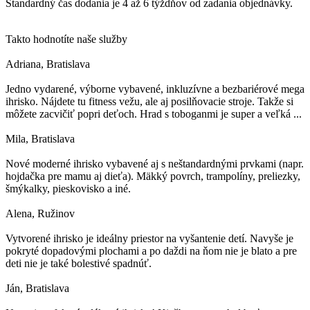
Štandardný čas dodania je 4 až 6 týždňov od zadania objednávky.
Takto hodnotíte naše služby
Adriana
, Bratislava
Jedno vydarené, výborne vybavené, inkluzívne a bezbariérové mega
ihrisko. Nájdete tu fitness vežu, ale aj posilňovacie stroje. Takže si
môžete zacvičiť popri deťoch. Hrad s toboganmi je super a veľká ...
Mila
, Bratislava
Nové moderné ihrisko vybavené aj s neštandardnými prvkami (napr.
hojdačka pre mamu aj dieťa). Mäkký povrch, trampolíny, preliezky,
šmýkalky, pieskovisko a iné.
Alena
, Ružinov
Vytvorené ihrisko je ideálny priestor na vyšantenie detí. Navyše je
pokryté dopadovými plochami a po daždi na ňom nie je blato a pre
deti nie je také bolestivé spadnúť.
Ján
, Bratislava