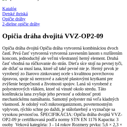
Katalóg
Detské ihriská
Opičie dráhy
2-dielne opičie dráhy
Opičia dráha dvojitá VVZ-OP2-09
Opičia dráha dvojitá Opičia dráha vytvorená kombináciou dvoch
častí. Prvá časť vytvorená vytvorená zavesením lanom s rozšírením
koncom, jednoduchý ale veľmi všestranný herný element. Druhá
časť vhodná na rúčkovanie do strán. Dieťa síce stojí na pevnej tyči,
ale držať sa musí lana, ktoré už také pevné nie je. Herný prvok je
vyrobený zo žiarovo zinkovanej ocele s kvalitnou povrchovou
úpravou, spoje sú nerezové a zakryté plastovými krytkami pre
zvýšenie bezpečnosti a životnosti spojov. Laná sú vyrobené z
polyesterových vlákien, ktoré sú vinuté okolo stredu. Táto
konštrukcia lana zvyšuje jeho pevnosť a odolnosť proti
mechanickému namáhaniu. Samotný polyester má veľa kladných
vlastností. Je odolný voči mikroorganizmom, poveternostným
vplyvom, rýchlo schne po daždi, je stálofarebný a vyznačuje sa
vysokou pevnosťou. ŠPECIFIKÁCIA: Opičia dráha dvojitá VVZ-
OP2-09 je certifikovaná podľa normy STN EN 1176 Kapacita: 3
osoby Veková kategória: 3 - 14 rokov Rozmery prvku: 5,6 × 2,3 ×