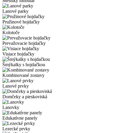
Mestský mobiliár
Lanové parky
Pružinové hojdačky
Kolotoče
Prevažovacie hojdačky
Visiace hojdačky
Šmýkalky s hojdačkou
Kombinované zostavy
Lanové prvky
Domčeky a pieskoviská
Lanovky
Edukatívne panely
Lezecké prvky