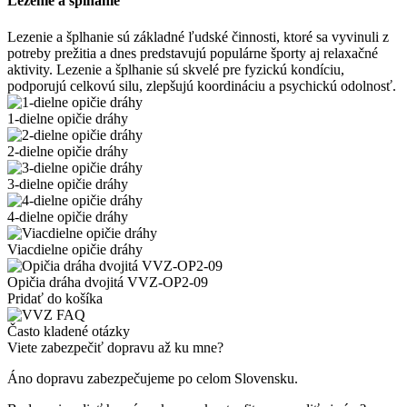
Lezenie a šplhanie
Lezenie a šplhanie sú základné ľudské činnosti, ktoré sa vyvinuli z
potreby prežitia a dnes predstavujú populárne športy aj relaxačné
aktivity. Lezenie a šplhanie sú skvelé pre fyzickú kondíciu,
podporujú celkovú silu, zlepšujú koordináciu a psychickú odolnosť.
1-dielne opičie dráhy
2-dielne opičie dráhy
3-dielne opičie dráhy
4-dielne opičie dráhy
Viacdielne opičie dráhy
Opičia dráha dvojitá VVZ-OP2-09
Pridať do košíka
Často kladené otázky
Viete zabezpečiť dopravu až ku mne?
Áno dopravu zabezpečujeme po celom Slovensku.