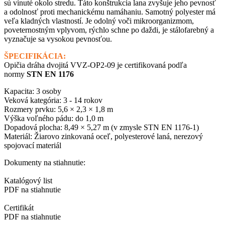
sú vinuté okolo stredu. Táto konštrukcia lana zvyšuje jeho pevnosť
a odolnosť proti mechanickému namáhaniu. Samotný polyester má
veľa kladných vlastností. Je odolný voči mikroorganizmom,
poveternostným vplyvom, rýchlo schne po daždi, je stálofarebný a
vyznačuje sa vysokou pevnosťou.
ŠPECIFIKÁCIA:
Opičia dráha dvojitá VVZ-OP2-09 je certifikovaná podľa
normy
STN EN 1176
Kapacita: 3 osoby
Veková kategória: 3 - 14 rokov
Rozmery prvku: 5,6 × 2,3 × 1,8 m
Výška voľného pádu: do 1,0 m
Dopadová plocha: 8,49 × 5,27 m (v zmysle STN EN 1176-1)
Materiál: Žiarovo zinkovaná oceľ, polyesterové laná, nerezový
spojovací materiál
Dokumenty na stiahnutie:
Katalógový list
PDF na stiahnutie
Certifikát
PDF na stiahnutie