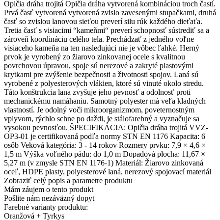
Opičia dráha trojitá Opičia dráha vytvorená kombináciou troch častí.
Prvá časť vytvorená vytvorená zvislo zavesenými stupačkami, druhá
časť so zvislou lanovou sieťou preverí silu rúk každého dieťaťa.
Tretia časť s visiacimi “kameňmi“ preverí schopnosť sústrediť sa a
zároveň koordináciu celého tela. Prechádzať z jedného voľne
visiaceho kameňa na ten nasledujúci nie je vôbec ľahké. Herný
prvok je vyrobený zo žiarovo zinkovanej ocele s kvalitnou
povrchovou úpravou, spoje sú nerezové a zakryté plastovými
krytkami pre zvýšenie bezpečnosti a životnosti spojov. Laná sú
vyrobené z polyesterových vlákien, ktoré sú vinuté okolo stredu.
Táto konštrukcia lana zvyšuje jeho pevnosť a odolnosť proti
mechanickému namáhaniu. Samotný polyester má veľa kladných
vlastností. Je odolný voči mikroorganizmom, poveternostným
vplyvom, rýchlo schne po daždi, je stálofarebný a vyznačuje sa
vysokou pevnosťou. ŠPECIFIKÁCIA: Opičia dráha trojitá VVZ-
OP3-01 je certifikovaná podľa normy STN EN 1176 Kapacita: 6
osôb Veková kategória: 3 - 14 rokov Rozmery prvku: 7,9 × 4,6 ×
1,5 m Výška voľného pádu: do 1,0 m Dopadová plocha: 11,67 ×
5,27 m (v zmysle STN EN 1176-1) Materiál: Žiarovo zinkovaná
oceľ, HDPE plasty, polyesterové laná, nerezový spojovací materiál
Zobraziť celý popis a parametre produktu
Mám záujem o tento produkt
Pošlite nám nezáväzný dopyt
Farebné varianty produktu:
Oranžová + Tyrkys