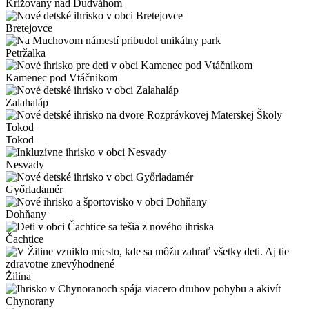
Križovany nad Dudváhom
Bretejovce
Petržalka
Kamenec pod Vtáčnikom
Zalahaláp
Tokod
Nesvady
Győrladamér
Dohňany
Čachtice
Žilina
Chynorany