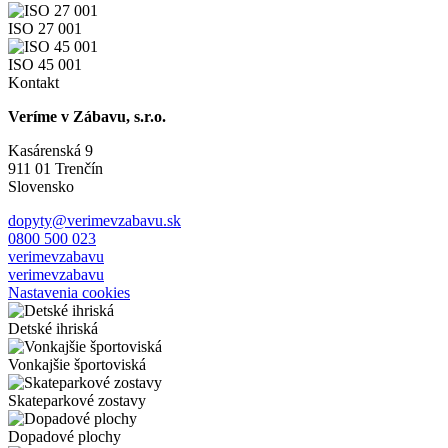
ISO 27 001
ISO 45 001
Kontakt
Veríme v Zábavu, s.r.o.
Kasárenská 9
911 01 Trenčín
Slovensko
dopyty@verimevzabavu.sk
0800 500 023
verimevzabavu
verimevzabavu
Nastavenia cookies
Detské ihriská
Vonkajšie športoviská
Skateparkové zostavy
Dopadové plochy