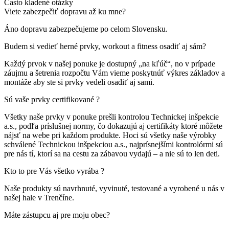
Často kladené otázky
Viete zabezpečiť dopravu až ku mne?
Áno dopravu zabezpečujeme po celom Slovensku.
Budem si vedieť herné prvky, workout a fitness osadiť aj sám?
Každý prvok v našej ponuke je dostupný „na kľúč“, no v prípade
záujmu a šetrenia rozpočtu Vám vieme poskytnúť výkres základov a
montáže aby ste si prvky vedeli osadiť aj sami.
Sú vaše prvky certifikované ?
Všetky naše prvky v ponuke prešli kontrolou Technickej inšpekcie
a.s., podľa príslušnej normy, čo dokazujú aj certifikáty ktoré môžete
nájsť na webe pri každom produkte. Hoci sú všetky naše výrobky
schválené Technickou inšpekciou a.s., najprísnejšími kontrolórmi sú
pre nás tí, ktorí sa na cestu za zábavou vydajú – a nie sú to len deti.
Kto to pre Vás všetko vyrába ?
Naše produkty sú navrhnuté, vyvinuté, testované a vyrobené u nás v
našej hale v Trenčíne.
Máte zástupcu aj pre moju obec?