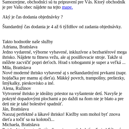
Samozrejme, obchodníci sú tu pripravení pre Vás. Ktorý obchodník
je pre Vašu obec nájdete na tejto
mape.
Aký je čas dodania objednávky ?
Štandardný čas dodania je 4 až 6 týždňov od zadania objednávky.
Takto hodnotíte naše služby
Adriana
, Bratislava
Jedno vydarené, výborne vybavené, inkluzívne a bezbariérové mega
ihrisko. Nájdete tu fitness vežu, ale aj posilňovacie stroje. Takže si
môžete zacvičiť popri deťoch. Hrad s toboganmi je super a veľká ...
Mila
, Bratislava
Nové moderné ihrisko vybavené aj s neštandardnými prvkami (napr.
hojdačka pre mamu aj dieťa). Mäkký povrch, trampolíny, preliezky,
šmýkalky, pieskovisko a iné.
Alena
, Ružinov
Vytvorené ihrisko je ideálny priestor na vyšantenie detí. Navyše je
pokryté dopadovými plochami a po daždi na ňom nie je blato a pre
deti nie je také bolestivé spadnúť.
Ján
, Bratislava
Naozaj perfektné a lákavé ihrisko! Kiežby som mohol byť znova
dieťa a točiť sa na kolotoči...
Michaela
, Bratislava