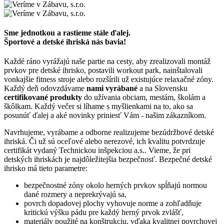
Sme jednotkou a rastieme stále ďalej.
Športové a detské ihriská nás bavia!
Každé ráno vyrážajú naše partie na cesty, aby zrealizovali montáž
prvkov pre detské ihrisko, postavili workout park, nainštalovali
vonkajšie fitness stroje alebo rozšírili už existujúce relaxačné zóny.
Každý deň odovzdávame
nami vyrábané
a na Slovensku
certifikované produkty
do užívania obciam, mestám, školám a
škôlkam. Každý večer si líhame s myšlienkami na to, ako sa
posunúť ďalej a aké novinky priniesť Vám - našim zákazníkom.
Navrhujeme, vyrábame a odborne realizujeme bezúdržbové detské
ihriská. Či už sú oceľové alebo nerezové, ich kvalitu potvrdzuje
certifikát vydaný Technickou inšpekciou a.s.. Vieme, že pri
detských ihriskách je najdôležitejšia bezpečnosť. Bezpečné detské
ihrisko má tieto parametre:
bezpečnostné zóny okolo herných prvkov spĺňajú normou
dané rozmery a neprekrývajú sa,
povrch dopadovej plochy vyhovuje norme a zohľadňuje
kritickú výšku pádu pre každý herný prvok zvlášť,
materiály použité na konštrukciu, vďaka kvalitnej povrchovej