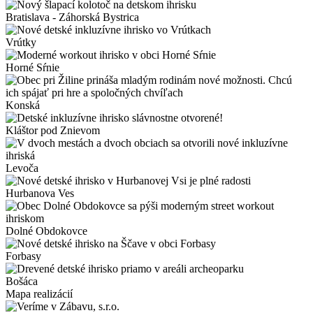
Bratislava - Záhorská Bystrica
Vrútky
Horné Sŕnie
Konská
Kláštor pod Znievom
Levoča
Hurbanova Ves
Dolné Obdokovce
Forbasy
Bošáca
Mapa realizácií