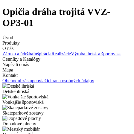
Opičia dráha trojitá VVZ-
OP3-01
Úvod
Produkty
O nás
Záruka a údržba
Inšpirácia
Realizácie
Výroba ihrísk a športovísk
Cenníky a Katalógy
Napísali o nás
Mapa
Kontakt
Obchodní zástupcovia
Ochrana osobných údajov
Detské ihriská
Vonkajšie športoviská
Skateparkové zostavy
Dopadové plochy