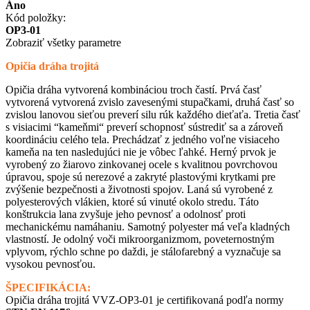
Áno
Kód položky:
OP3-01
Zobraziť všetky parametre
Opičia dráha trojitá
Opičia dráha vytvorená kombináciou troch častí. Prvá časť
vytvorená vytvorená zvislo zavesenými stupačkami, druhá časť so
zvislou lanovou sieťou preverí silu rúk každého dieťaťa. Tretia časť
s visiacimi “kameňmi“ preverí schopnosť sústrediť sa a zároveň
koordináciu celého tela. Prechádzať z jedného voľne visiaceho
kameňa na ten nasledujúci nie je vôbec ľahké. Herný prvok je
vyrobený zo žiarovo zinkovanej ocele s kvalitnou povrchovou
úpravou, spoje sú nerezové a zakryté plastovými krytkami pre
zvýšenie bezpečnosti a životnosti spojov. Laná sú vyrobené z
polyesterových vlákien, ktoré sú vinuté okolo stredu. Táto
konštrukcia lana zvyšuje jeho pevnosť a odolnosť proti
mechanickému namáhaniu. Samotný polyester má veľa kladných
vlastností. Je odolný voči mikroorganizmom, poveternostným
vplyvom, rýchlo schne po daždi, je stálofarebný a vyznačuje sa
vysokou pevnosťou.
ŠPECIFIKÁCIA:
Opičia dráha trojitá VVZ-OP3-01 je certifikovaná podľa normy