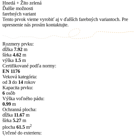
Hnedá + Žlto zelená
Ďalšie možnosti
farebných variant
Tento prvok vieme vyrobiť aj v ďalších farebných variantoch. Pre
upresnenie nás prosím kontaktujte.
Rozmery prvku:
dĺžka
7.92
m
šírka
4.62
m
výška
1.5
m
Certifikované podľa normy:
EN 1176
Veková kategória:
od
3
do
14
rokov
Kapacita prvku:
6
osôb
Výška voľného pádu:
0.99
m
Ochranná plocha:
dĺžka
11.67
m
šírka
5.27
m
2
plocha
61.5
m
Určené do exterieru: