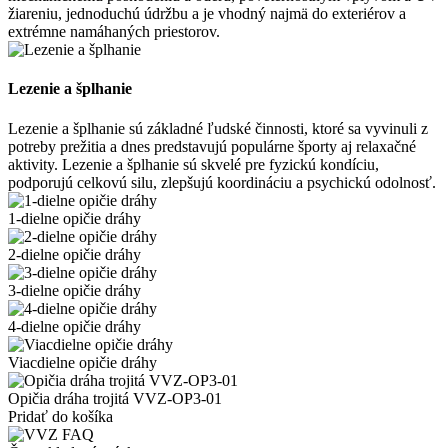
žiareniu, jednoduchú údržbu a je vhodný najmä do exteriérov a
extrémne namáhaných priestorov.
Lezenie a šplhanie
Lezenie a šplhanie sú základné ľudské činnosti, ktoré sa vyvinuli z
potreby prežitia a dnes predstavujú populárne športy aj relaxačné
aktivity. Lezenie a šplhanie sú skvelé pre fyzickú kondíciu,
podporujú celkovú silu, zlepšujú koordináciu a psychickú odolnosť.
1-dielne opičie dráhy
2-dielne opičie dráhy
3-dielne opičie dráhy
4-dielne opičie dráhy
Viacdielne opičie dráhy
Opičia dráha trojitá VVZ-OP3-01
Pridať do košíka