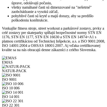
úprave, odolávajú počasiu,
všetky namáhané časti sú dimenzované na "nešetrné"
zaobchádzanie a vysokú záťaž,
pohyblivé časti sú kryté a majú dorazy, aby sa predišlo
poškodeniu konštrukcie.
Vonkajšie fitness stroje, street workout a parkúrové zostavy, prvky a
celé zostavy pre skateparky spĺňajú bezpečnostné normy STN EN
1176, STN EN 1177, STN EN 16630 a STN EN 14974+A1 s
platnou certifikáciou od Technickej Inšpekcie, a.s. a ISO 9001:2008,
ISO 14001:2004 a OHSAS 18001:2007. Aj vďaka certifikovanej
kvalite sa na nás obracajú denne zákazníci z celého Slovenska.
EMAS
NATUR-PACK
ISO 9001
ISO 10 006
ISO 14 001
ISO 22 301