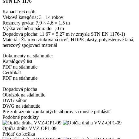
STN EN 1176
Kapacita: 6 osôb
Veková kategória: 3 - 14 rokov
Rozmery prvku: 7,9 × 4,6 × 1,5 m
Výška voľného pádu: do 1,0 m
Dopadová plocha: 11,67 × 5,27 m (v zmysle STN EN 1176-1)
Materiál: Žiarovo zinkovaná oceľ, HDPE plasty, polyesterové laná,
nerezový spojovací materiál
Dokumenty na stiahnutie:
Katalógový list
PDF na stiahnutie
Certifikát
PDF na stiahnutie
Dopadová plocha
Obrázok na stiahnutie
DWG súbor
DWG na stiahnutie
Pre zobrazenie zamknutých súborov sa musíte prihlásiť
Podobné produkty
Opičia dráha VVZ-OP1-09
Pridať do košíka