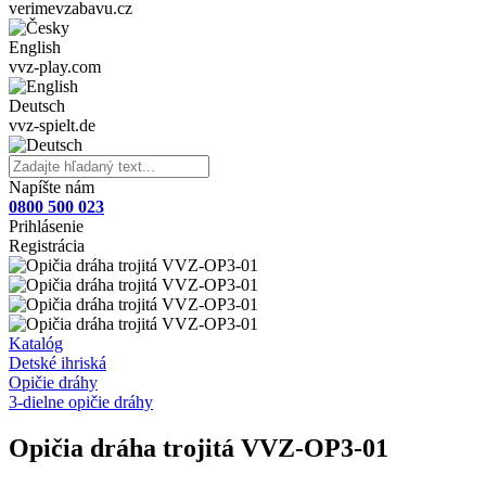
verimevzabavu.cz
English
vvz-play.com
Deutsch
vvz-spielt.de
Napíšte nám
0800 500 023
Prihlásenie
Registrácia
Katalóg
Detské ihriská
Opičie dráhy
3-dielne opičie dráhy
Opičia dráha trojitá VVZ-OP3-01