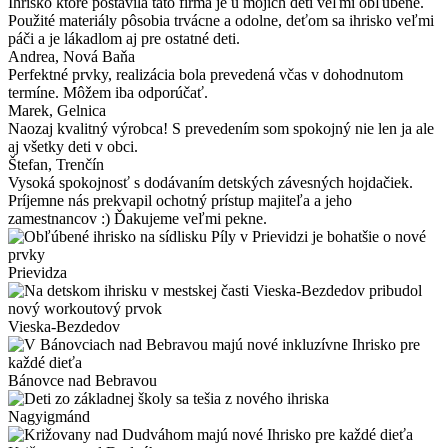
Ihrisko ktoré postavila táto firma je u mojich detí veľmi obľúbené.
Použité materiály pôsobia trvácne a odolne, deťom sa ihrisko veľmi
páči a je lákadlom aj pre ostatné deti.
Andrea
, Nová Baňa
Perfektné prvky, realizácia bola prevedená včas v dohodnutom
termíne. Môžem iba odporúčať.
Marek
, Gelnica
Naozaj kvalitný výrobca! S prevedením som spokojný nie len ja ale
aj všetky deti v obci.
Štefan
, Trenčín
Vysoká spokojnosť s dodávaním detských závesných hojdačiek.
Príjemne nás prekvapil ochotný prístup majiteľa a jeho
zamestnancov :) Ďakujeme veľmi pekne.
Prievidza
Vieska-Bezdedov
Bánovce nad Bebravou
Nagyigmánd