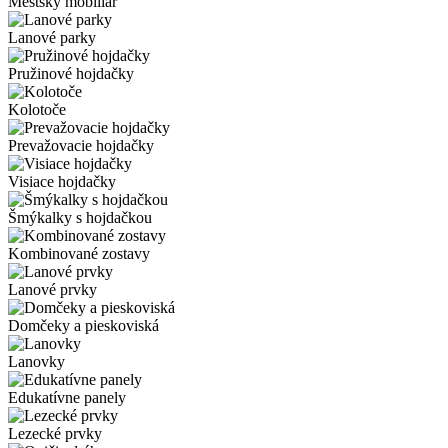
Mestský mobiliár
Lanové parky
Pružinové hojdačky
Kolotoče
Prevažovacie hojdačky
Visiace hojdačky
Šmýkalky s hojdačkou
Kombinované zostavy
Lanové prvky
Domčeky a pieskoviská
Lanovky
Edukatívne panely
Lezecké prvky