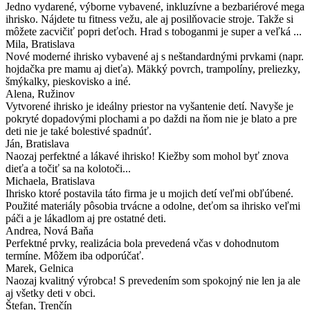
Jedno vydarené, výborne vybavené, inkluzívne a bezbariérové mega
ihrisko. Nájdete tu fitness vežu, ale aj posilňovacie stroje. Takže si
môžete zacvičiť popri deťoch. Hrad s toboganmi je super a veľká ...
Mila
, Bratislava
Nové moderné ihrisko vybavené aj s neštandardnými prvkami (napr.
hojdačka pre mamu aj dieťa). Mäkký povrch, trampolíny, preliezky,
šmýkalky, pieskovisko a iné.
Alena
, Ružinov
Vytvorené ihrisko je ideálny priestor na vyšantenie detí. Navyše je
pokryté dopadovými plochami a po daždi na ňom nie je blato a pre
deti nie je také bolestivé spadnúť.
Ján
, Bratislava
Naozaj perfektné a lákavé ihrisko! Kiežby som mohol byť znova
dieťa a točiť sa na kolotoči...
Michaela
, Bratislava
Ihrisko ktoré postavila táto firma je u mojich detí veľmi obľúbené.
Použité materiály pôsobia trvácne a odolne, deťom sa ihrisko veľmi
páči a je lákadlom aj pre ostatné deti.
Andrea
, Nová Baňa
Perfektné prvky, realizácia bola prevedená včas v dohodnutom
termíne. Môžem iba odporúčať.
Marek
, Gelnica
Naozaj kvalitný výrobca! S prevedením som spokojný nie len ja ale
aj všetky deti v obci.
Štefan
, Trenčín