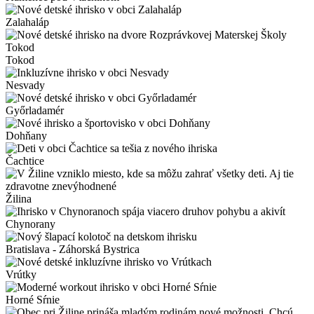
Zalahaláp
Tokod
Nesvady
Győrladamér
Dohňany
Čachtice
Žilina
Chynorany
Bratislava - Záhorská Bystrica
Vrútky
Horné Sŕnie