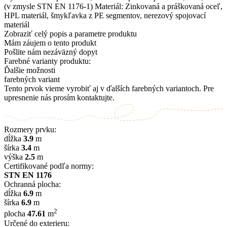
(v zmysle STN EN 1176-1) Materiál: Zinkovaná a práškovaná oceľ,
HPL materiál, šmykľavka z PE segmentov, nerezový spojovací
materiál
Zobraziť celý popis a parametre produktu
Mám záujem o tento produkt
Pošlite nám nezáväzný dopyt
Farebné varianty produktu:
Ďalšie možnosti
farebných variant
Tento prvok vieme vyrobiť aj v ďalších farebných variantoch. Pre
upresnenie nás prosím kontaktujte.
Rozmery prvku:
dĺžka
3.9
m
šírka
3.4
m
výška
2.5
m
Certifikované podľa normy:
STN EN 1176
Ochranná plocha:
dĺžka
6.9
m
šírka
6.9
m
2
plocha
47.61
m
Určené do exterieru: