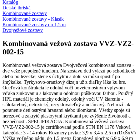
Katalóg
Detské ihriská
Kombinované zostavy
Kombinované zostavy - Klasik
Kombinované zostavy do 1,5 m
Dvojvežové zostavy
Kombinovaná vežová zostava VVZ-VZ2-
002-15
Kombinovaná vežová zostava Dvojvežová kombinovaná zostava -
dve veže prepojené tunelom. Na zostavu deti vylezú po schodíkoch
alebo po lezeckej stene s úchytmi a dolu sa môžu spustiť po
šmýkalke. Tyrkysovo-oranžový dizajn už z diaľky láka ku hre.
Oceľová konštrukcia je odolná voči poveternostným vplyvom
vďaka zinkovaniu a lakovaniu odolnou práškovou farbou. Použitý
HPL materiál je chemicky odolný, odolný voči UV žiareniu -
stálofarebný, netoxický, recyklovateľný a nelámavý. Nehrozí tak
poranenie detí ostrými hranami alebo úlomkami. Všetky spoje sú
nerezové a zakryté plastovými krytkami pre zvýšenie životnosti a
bezpečnosti. ŠPECIFIKÁCIA: Kombinovaná vežová zostava
VVZ-VZ2-002-15 je certifikovaná podľa STN EN 1176 Veková
kategória: 3 - 14 rokov Rozmery prvku: 3,9 x 3,4 x 2,5 m (DxŠxV)
Výška voľného pádu: do 1,5 metra Dopadová plocha: 6,9 x 6,9 m