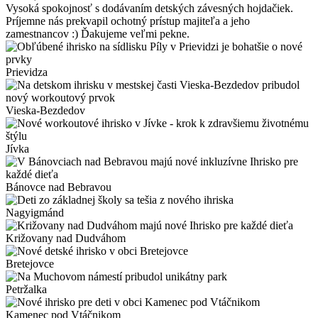
Vysoká spokojnosť s dodávaním detských závesných hojdačiek.
Príjemne nás prekvapil ochotný prístup majiteľa a jeho
zamestnancov :) Ďakujeme veľmi pekne.
Prievidza
Vieska-Bezdedov
Jívka
Bánovce nad Bebravou
Nagyigmánd
Križovany nad Dudváhom
Bretejovce
Petržalka
Kamenec pod Vtáčnikom