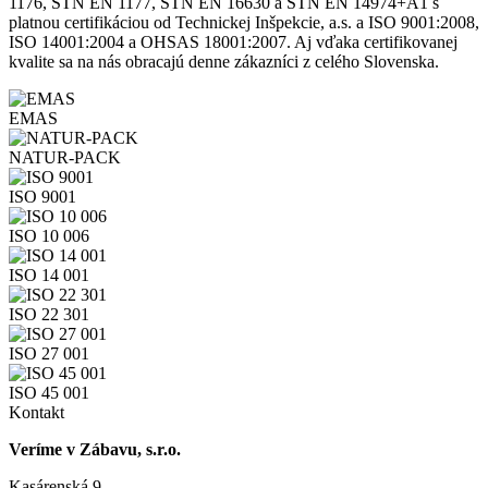
1176, STN EN 1177, STN EN 16630 a STN EN 14974+A1 s
platnou certifikáciou od Technickej Inšpekcie, a.s. a ISO 9001:2008,
ISO 14001:2004 a OHSAS 18001:2007. Aj vďaka certifikovanej
kvalite sa na nás obracajú denne zákazníci z celého Slovenska.
EMAS
NATUR-PACK
ISO 9001
ISO 10 006
ISO 14 001
ISO 22 301
ISO 27 001
ISO 45 001
Kontakt
Veríme v Zábavu, s.r.o.
Kasárenská 9