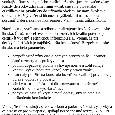
vonkajšie fitness stroje alebo rozšírili už existujúce relaxačné zóny.
Každý deň odovzdávame
nami vyrábané
a na Slovensku
certifikované produkty
do užívania obciam, mestám, školám a
škôlkam. Každý večer si líhame s myšlienkami na to, ako sa
posunúť ďalej a aké novinky priniesť Vám - našim zákazníkom.
Navrhujeme, vyrábame a odborne realizujeme bezúdržbové detské
ihriská. Či už sú oceľové alebo nerezové, ich kvalitu potvrdzuje
certifikát vydaný Technickou inšpekciou a.s.. Vieme, že pri
detských ihriskách je najdôležitejšia bezpečnosť. Bezpečné detské
ihrisko má tieto parametre:
bezpečnostné zóny okolo herných prvkov spĺňajú normou
dané rozmery a neprekrývajú sa,
povrch dopadovej plochy vyhovuje norme a zohľadňuje
kritickú výšku pádu pre každý herný prvok zvlášť,
materiály použité na konštrukciu, vďaka kvalitnej povrchovej
úprave, odolávajú počasiu,
všetky namáhané časti sú dimenzované na "nešetrné"
zaobchádzanie a vysokú záťaž,
pohyblivé časti sú kryté a majú dorazy, aby sa predišlo
poškodeniu konštrukcie.
Vonkajšie fitness stroje, street workout a parkúrové zostavy, prvky a
celé zostavy pre skateparky spĺňajú bezpečnostné normy STN EN