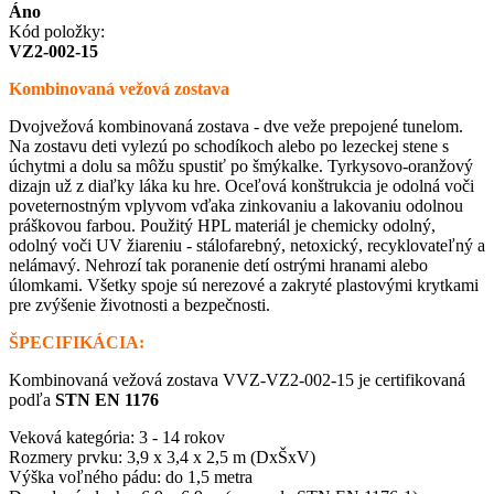
Áno
Kód položky:
VZ2-002-15
Kombinovaná vežová zostava
Dvojvežová kombinovaná zostava - dve veže prepojené tunelom.
Na zostavu deti vylezú po schodíkoch alebo po lezeckej stene s
úchytmi a dolu sa môžu spustiť po šmýkalke. Tyrkysovo-oranžový
dizajn už z diaľky láka ku hre. Oceľová konštrukcia je odolná voči
poveternostným vplyvom vďaka zinkovaniu a lakovaniu odolnou
práškovou farbou. Použitý HPL materiál je chemicky odolný,
odolný voči UV žiareniu - stálofarebný, netoxický, recyklovateľný a
nelámavý. Nehrozí tak poranenie detí ostrými hranami alebo
úlomkami. Všetky spoje sú nerezové a zakryté plastovými krytkami
pre zvýšenie životnosti a bezpečnosti.
ŠPECIFIKÁCIA:
Kombinovaná vežová zostava VVZ-VZ2-002-15 je certifikovaná
podľa
STN EN 1176
Veková kategória: 3 - 14 rokov
Rozmery prvku: 3,9 x 3,4 x 2,5 m (DxŠxV)
Výška voľného pádu: do 1,5 metra