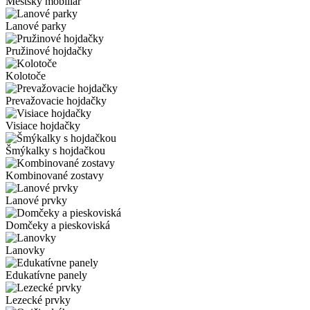
Mestský mobiliár
Lanové parky
Pružinové hojdačky
Kolotoče
Prevažovacie hojdačky
Visiace hojdačky
Šmýkalky s hojdačkou
Kombinované zostavy
Lanové prvky
Domčeky a pieskoviská
Lanovky
Edukatívne panely
Lezecké prvky