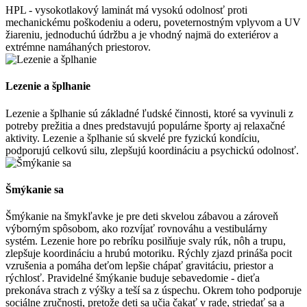
HPL - vysokotlakový laminát má vysokú odolnosť proti
mechanickému poškodeniu a oderu, poveternostným vplyvom a UV
žiareniu, jednoduchú údržbu a je vhodný najmä do exteriérov a
extrémne namáhaných priestorov.
Lezenie a šplhanie
Lezenie a šplhanie sú základné ľudské činnosti, ktoré sa vyvinuli z
potreby prežitia a dnes predstavujú populárne športy aj relaxačné
aktivity. Lezenie a šplhanie sú skvelé pre fyzickú kondíciu,
podporujú celkovú silu, zlepšujú koordináciu a psychickú odolnosť.
Šmýkanie sa
Šmýkanie na šmykľavke je pre deti skvelou zábavou a zároveň
výborným spôsobom, ako rozvíjať rovnováhu a vestibulárny
systém. Lezenie hore po rebríku posilňuje svaly rúk, nôh a trupu,
zlepšuje koordináciu a hrubú motoriku. Rýchly zjazd prináša pocit
vzrušenia a pomáha deťom lepšie chápať gravitáciu, priestor a
rýchlosť. Pravidelné šmýkanie buduje sebavedomie - dieťa
prekonáva strach z výšky a teší sa z úspechu. Okrem toho podporuje
sociálne zručnosti, pretože deti sa učia čakať v rade, striedať sa a