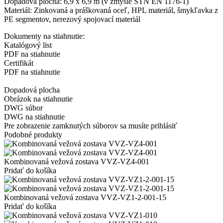
Dopadová plocha: 6,9 x 6,9 m (v zmysle STN EN 1176-1)
Materiál: Zinkovaná a práškovaná oceľ, HPL materiál, šmykľavka z
PE segmentov, nerezový spojovací materiál
Dokumenty na stiahnutie:
Katalógový list
PDF na stiahnutie
Certifikát
PDF na stiahnutie
Dopadová plocha
Obrázok na stiahnutie
DWG súbor
DWG na stiahnutie
Pre zobrazenie zamknutých súborov sa musíte prihlásiť
Podobné produkty
Kombinovaná vežová zostava VVZ-VZ4-001
Pridať do košíka
Kombinovaná vežová zostava VVZ-VZ1-2-001-15
Pridať do košíka