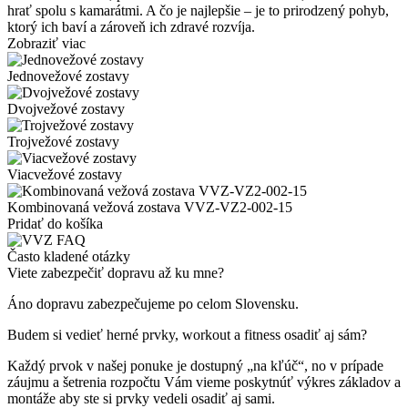
hrať spolu s kamarátmi. A čo je najlepšie – je to prirodzený pohyb,
ktorý ich baví a zároveň ich zdravé rozvíja.
Zobraziť viac
Jednovežové zostavy
Dvojvežové zostavy
Trojvežové zostavy
Viacvežové zostavy
Kombinovaná vežová zostava VVZ-VZ2-002-15
Pridať do košíka
Často kladené otázky
Viete zabezpečiť dopravu až ku mne?
Áno dopravu zabezpečujeme po celom Slovensku.
Budem si vedieť herné prvky, workout a fitness osadiť aj sám?
Každý prvok v našej ponuke je dostupný „na kľúč“, no v prípade
záujmu a šetrenia rozpočtu Vám vieme poskytnúť výkres základov a
montáže aby ste si prvky vedeli osadiť aj sami.