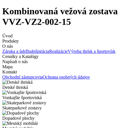
Kombinovaná vežová zostava
VVZ-VZ2-002-15
Úvod
Produkty
O nás
Záruka a údržba
Inšpirácia
Realizácie
Výroba ihrísk a športovísk
Cenníky a Katalógy
Napísali o nás
Mapa
Kontakt
Obchodní zástupcovia
Ochrana osobných údajov
Detské ihriská
Vonkajšie športoviská
Skateparkové zostavy
Dopadové plochy