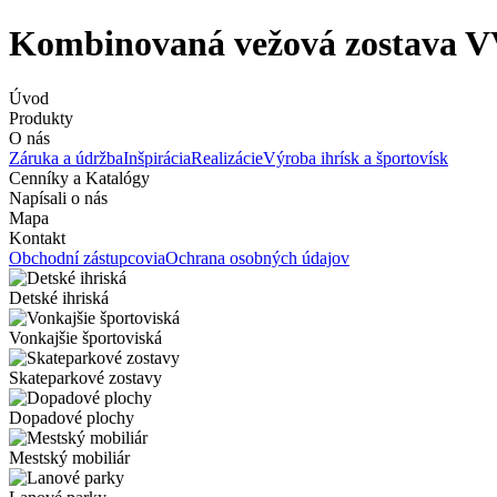
Kombinovaná vežová zostava 
Úvod
Produkty
O nás
Záruka a údržba
Inšpirácia
Realizácie
Výroba ihrísk a športovísk
Cenníky a Katalógy
Napísali o nás
Mapa
Kontakt
Obchodní zástupcovia
Ochrana osobných údajov
Detské ihriská
Vonkajšie športoviská
Skateparkové zostavy
Dopadové plochy
Mestský mobiliár