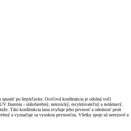
u spustiť po šmykľavke. Oceľová konštrukcia je odolná voči
 žiareniu - stálofarebný, netoxický, recyklovateľný a nelámavý.
tuže. Táto konštrukcia lana zvyšuje jeho pevnosť a odolnosť proti
rebný a vyznačuje sa vysokou pevnosťou. Všetky spoje sú nerezové a