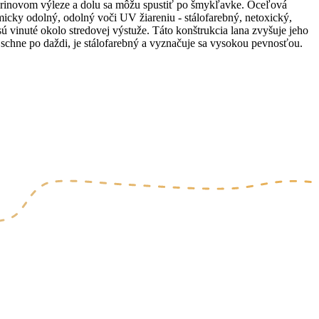
ebrinovom výleze a dolu sa môžu spustiť po šmykľavke. Oceľová
cky odolný, odolný voči UV žiareniu - stálofarebný, netoxický,
 vinuté okolo stredovej výstuže. Táto konštrukcia lana zvyšuje jeho
chne po daždi, je stálofarebný a vyznačuje sa vysokou pevnosťou.