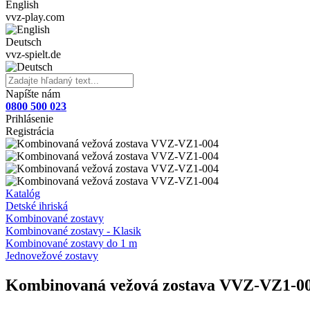
English
vvz-play.com
Deutsch
vvz-spielt.de
Napíšte nám
0800 500 023
Prihlásenie
Registrácia
Katalóg
Detské ihriská
Kombinované zostavy
Kombinované zostavy - Klasik
Kombinované zostavy do 1 m
Jednovežové zostavy
Kombinovaná vežová zostava VVZ-VZ1-0