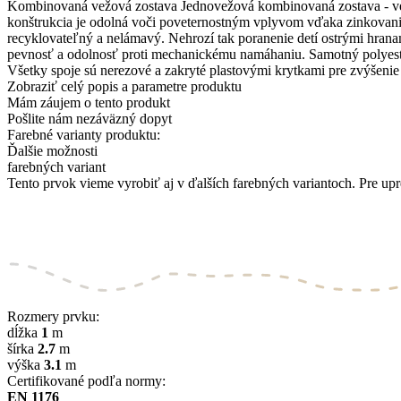
Kombinovaná vežová zostava Jednovežová kombinovaná zostava - veža
konštrukcia je odolná voči poveternostným vplyvom vďaka zinkovaniu
recyklovateľný a nelámavý. Nehrozí tak poranenie detí ostrými hrana
pevnosť a odolnosť proti mechanickému namáhaniu. Samotný polyeste
Všetky spoje sú nerezové a zakryté plastovými krytkami pre zvýšenie 
Zobraziť celý popis a parametre produktu
Mám záujem o tento produkt
Pošlite nám nezáväzný dopyt
Farebné varianty produktu:
Ďalšie možnosti
farebných variant
Tento prvok vieme vyrobiť aj v ďalších farebných variantoch. Pre upr
Rozmery prvku:
dĺžka
1
m
šírka
2.7
m
výška
3.1
m
Certifikované podľa normy:
EN 1176