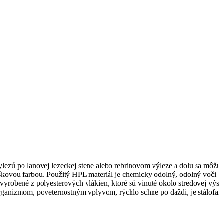
lezú po lanovej lezeckej stene alebo rebrinovom výleze a dolu sa môž
ovou farbou. Použitý HPL materiál je chemicky odolný, odolný voči UV
yrobené z polyesterových vlákien, ktoré sú vinuté okolo stredovej výs
anizmom, poveternostným vplyvom, rýchlo schne po daždi, je stálofa