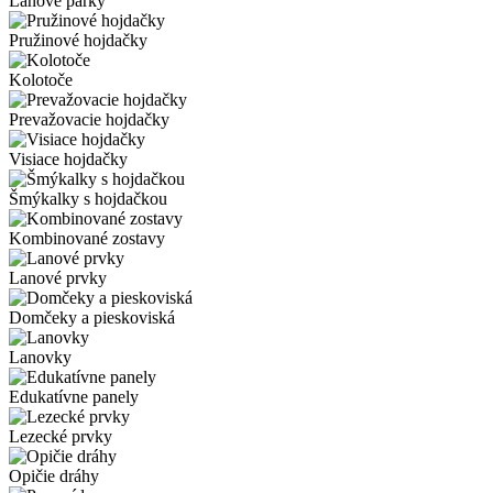
Lanové parky
Pružinové hojdačky
Kolotoče
Prevažovacie hojdačky
Visiace hojdačky
Šmýkalky s hojdačkou
Kombinované zostavy
Lanové prvky
Domčeky a pieskoviská
Lanovky
Edukatívne panely
Lezecké prvky
Opičie dráhy