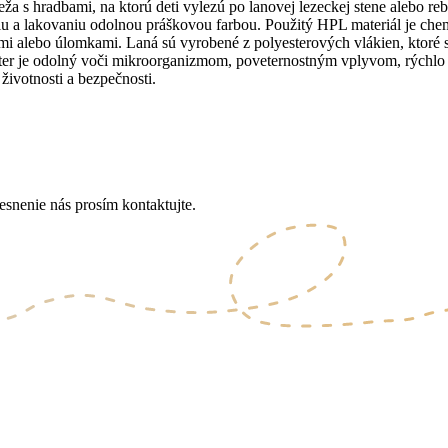
 s hradbami, na ktorú deti vylezú po lanovej lezeckej stene alebo r
 a lakovaniu odolnou práškovou farbou. Použitý HPL materiál je chemi
mi alebo úlomkami. Laná sú vyrobené z polyesterových vlákien, ktoré sú
r je odolný voči mikroorganizmom, poveternostným vplyvom, rýchlo s
životnosti a bezpečnosti.
esnenie nás prosím kontaktujte.