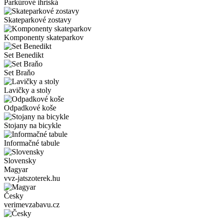
Parkúrové ihriská
Skateparkové zostavy
Komponenty skateparkov
Set Benedikt
Set Braňo
Lavičky a stoly
Odpadkové koše
Stojany na bicykle
Informačné tabule
Slovensky
Magyar
vvz-jatszoterek.hu
Česky
verimevzabavu.cz