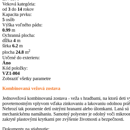
Veková kategória:
od
3
do
14
rokov
Kapacita prvku:
5
osôb
Výška voľného pádu:
0.99
m
Ochranná plocha:
dĺžka
4
m
šírka
6.2
m
2
plocha
24.8
m
Určené do exterieru:
Áno
Kód položky:
VZ1-004
Zobraziť všetky parametre
Kombinovaná vežová zostava
Jednovežová kombinovaná zostava - veža s hradbami, na ktorú deti vy
poveternostným vplyvom vďaka zinkovaniu a lakovaniu odolnou prášk
Nehrozí tak poranenie detí ostrými hranami alebo úlomkami. Laná sú v
mechanickému namáhaniu. Samotný polyester je odolný voči mikroorg
zakryté plastovými krytkami pre zvýšenie životnosti a bezpečnosti.
Dokumenty na stiahnutie: