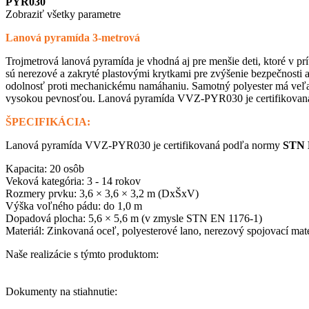
PYR030
Zobraziť všetky parametre
Lanová pyramída 3-metrová
Trojmetrová lanová pyramída je vhodná aj pre menšie deti, ktoré v p
sú nerezové a zakryté plastovými krytkami pre zvýšenie bezpečnosti a
odolnosť proti mechanickému namáhaniu. Samotný polyester má veľa k
vysokou pevnosťou. Lanová pyramída VVZ-PYR030 je certifikovaná 
ŠPECIFIKÁCIA:
Lanová pyramída VVZ-PYR030 je certifikovaná podľa normy
STN 
Kapacita: 20 osôb
Veková kategória: 3 - 14 rokov
Rozmery prvku: 3,6 × 3,6 × 3,2 m (DxŠxV)
Výška voľného pádu: do 1,0 m
Dopadová plocha: 5,6 × 5,6 m (v zmysle STN EN 1176-1)
Materiál: Zinkovaná oceľ, polyesterové lano, nerezový spojovací mate
Naše realizácie s týmto produktom:
Dokumenty na stiahnutie: