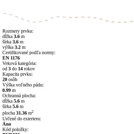
Rozmery prvku:
dĺžka
3.6
m
šírka
3.6
m
výška
3.2
m
Certifikované podľa normy:
EN 1176
Veková kategória:
od
3
do
14
rokov
Kapacita prvku:
20
osôb
Výška voľného pádu:
0.99
m
Ochranná plocha:
dĺžka
5.6
m
šírka
5.6
m
2
plocha
31.36
m
Určené do exterieru:
Áno
Kód položky: