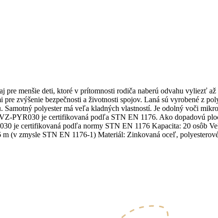
pre menšie deti, ktoré v prítomnosti rodiča naberú odvahu vyliezť až 
pre zvýšenie bezpečnosti a životnosti spojov. Laná sú vyrobené z poly
. Samotný polyester má veľa kladných vlastností. Je odolný voči mik
VVZ-PYR030 je certifikovaná podľa STN EN 1176. Ako dopadovú ploc
je certifikovaná podľa normy STN EN 1176 Kapacita: 20 osôb Vekov
m (v zmysle STN EN 1176-1) Materiál: Zinkovaná oceľ, polyesterové 