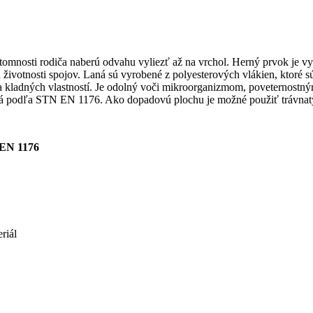
rítomnosti rodiča naberú odvahu vyliezť až na vrchol. Herný prvok je 
 životnosti spojov. Laná sú vyrobené z polyesterových vlákien, ktoré s
ladných vlastností. Je odolný voči mikroorganizmom, poveternostným 
podľa STN EN 1176. Ako dopadovú plochu je možné použiť trávnatý 
EN 1176
riál