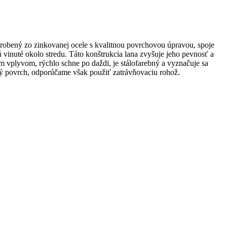
vyrobený zo zinkovanej ocele s kvalitnou povrchovou úpravou, spoje
ú vinuté okolo stredu. Táto konštrukcia lana zvyšuje jeho pevnosť a
vplyvom, rýchlo schne po daždi, je stálofarebný a vyznačuje sa
povrch, odporúčame však použiť zatrávňovaciu rohož.