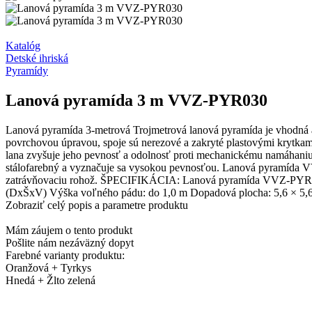
Katalóg
Detské ihriská
Pyramídy
Lanová pyramída 3 m VVZ-PYR030
Lanová pyramída 3-metrová Trojmetrová lanová pyramída je vhodná aj 
povrchovou úpravou, spoje sú nerezové a zakryté plastovými krytkami 
lana zvyšuje jeho pevnosť a odolnosť proti mechanickému namáhaniu
stálofarebný a vyznačuje sa vysokou pevnosťou. Lanová pyramída 
zatrávňovaciu rohož. ŠPECIFIKÁCIA: Lanová pyramída VVZ-PYR030 
(DxŠxV) Výška voľného pádu: do 1,0 m Dopadová plocha: 5,6 × 5,6 
Zobraziť celý popis a parametre produktu
Mám záujem o tento produkt
Pošlite nám nezáväzný dopyt
Farebné varianty produktu:
Oranžová + Tyrkys
Hnedá + Žlto zelená