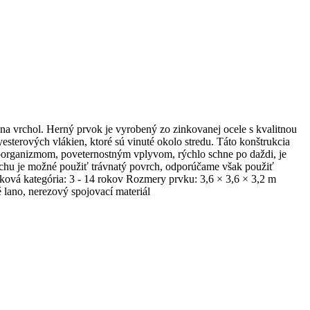
na vrchol. Herný prvok je vyrobený zo zinkovanej ocele s kvalitnou
esterových vlákien, ktoré sú vinuté okolo stredu. Táto konštrukcia
roorganizmom, poveternostným vplyvom, rýchlo schne po daždi, je
hu je možné použiť trávnatý povrch, odporúčame však použiť
á kategória: 3 - 14 rokov Rozmery prvku: 3,6 × 3,6 × 3,2 m
lano, nerezový spojovací materiál