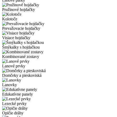
Lanové parky
Pružinové hojdačky
Kolotoče
Prevažovacie hojdačky
Visiace hojdačky
Šmýkalky s hojdačkou
Kombinované zostavy
Lanové prvky
Domčeky a pieskoviská
Lanovky
Edukatívne panely
Lezecké prvky
Opičie dráhy