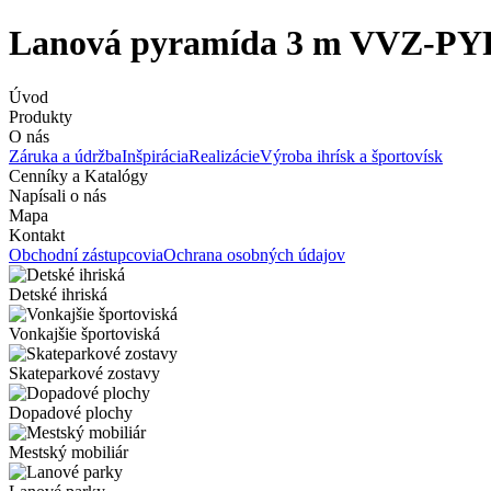
Lanová pyramída 3 m VVZ-PY
Úvod
Produkty
O nás
Záruka a údržba
Inšpirácia
Realizácie
Výroba ihrísk a športovísk
Cenníky a Katalógy
Napísali o nás
Mapa
Kontakt
Obchodní zástupcovia
Ochrana osobných údajov
Detské ihriská
Vonkajšie športoviská
Skateparkové zostavy
Dopadové plochy
Mestský mobiliár