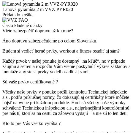
Lanová pyramída 2 m VVZ-PYR020
Pridať do košíka
Často kladené otázky
Viete zabezpečiť dopravu až ku mne?
Áno dopravu zabezpečujeme po celom Slovensku.
Budem si vedieť herné prvky, workout a fitness osadiť aj sám?
Každý prvok v našej ponuke je dostupný „na kľúč“, no v prípade
záujmu a šetrenia rozpočtu Vám vieme poskytnúť výkres základov a
montáže aby ste si prvky vedeli osadiť aj sami.
Sú vaše prvky certifikované ?
Všetky naše prvky v ponuke prešli kontrolou Technickej inšpekcie
a.s., podľa príslušnej normy, čo dokazujú aj certifikáty ktoré môžete
nájsť na webe pri každom produkte. Hoci sú všetky naše výrobky
schválené Technickou inšpekciou a.s., najprísnejšími kontrolórmi sú
pre nás tí, ktorí sa na cestu za zábavou vydajú – a nie sú to len deti.
Kto to pre Vás všetko vyrába ?