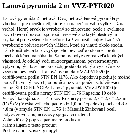
Lanová pyramída 2 m VVZ-PYR020
Lanová pyramída 2-metrová Dvojmetrová lanová pyramída je
vhodná aj pre menšie deti, ktoré isto naberú odvahu vyliezť až na
vrchol. Herný prvok je vyrobený zo zinkovanej ocele s kvalitnou
povrchovou úpravou, spoje sú nerezové a zakryté plastovými
krytkami pre zvýšenie bezpečnosti a životnosti spojov. Laná sú
vyrobené z polyesterových vlákien, ktoré sú vinuté okolo stredu.
Táto konštrukcia lana zvyšuje jeho pevnosť a odolnosť proti
mechanickému namáhaniu. Samotný polyester má veľa kladných
vlastností. Je odolný voči mikroorganizmom, poveternostným
vplyvom, rýchlo schne po daždi, je stálofarebný a vyznačuje sa
vysokou pevnosťou. Lanová pyramída VVZ-PYR020 je
certifikovaná podľa STN EN 1176. Ako dopadovú plochu je možné
použiť trávnatý povrch, odporúčame však použiť zatrávňovaciu
rohož. ŠPECIFIKÁCIA: Lanová pyramída VVZ-PYR020 je
certifikovaná podľa normy STN EN 1176 Kapacita: 10 osôb
Veková kategória: 3 - 14 rokov Rozmery prvku: 2,7 × 2,7 × 2,3 m
(DxŠxV) Výška voľného pádu: do 1,0 m Dopadová plocha: 4,8 ×
4,8 m (v zmysle STN EN 1176-1) Materiál: Zinkovaná oceľ,
polyesterové lano, nerezový spojovací materiál
Zobraziť celý popis a parametre produktu
Mám záujem o tento produkt
Pošlite nám nezáväzný dopyt