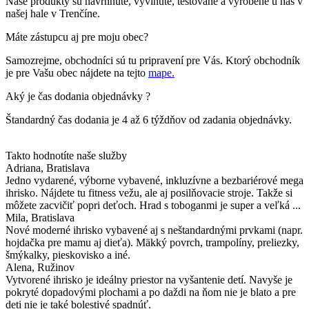
Naše produkty sú navrhnuté, vyvinuté, testované a vyrobené u nás v
našej hale v Trenčíne.
Máte zástupcu aj pre moju obec?
Samozrejme, obchodníci sú tu pripravení pre Vás. Ktorý obchodník
je pre Vašu obec nájdete na tejto
mape.
Aký je čas dodania objednávky ?
Štandardný čas dodania je 4 až 6 týždňov od zadania objednávky.
Takto hodnotíte naše služby
Adriana
, Bratislava
Jedno vydarené, výborne vybavené, inkluzívne a bezbariérové mega
ihrisko. Nájdete tu fitness vežu, ale aj posilňovacie stroje. Takže si
môžete zacvičiť popri deťoch. Hrad s toboganmi je super a veľká ...
Mila
, Bratislava
Nové moderné ihrisko vybavené aj s neštandardnými prvkami (napr.
hojdačka pre mamu aj dieťa). Mäkký povrch, trampolíny, preliezky,
šmýkalky, pieskovisko a iné.
Alena
, Ružinov
Vytvorené ihrisko je ideálny priestor na vyšantenie detí. Navyše je
pokryté dopadovými plochami a po daždi na ňom nie je blato a pre
deti nie je také bolestivé spadnúť.