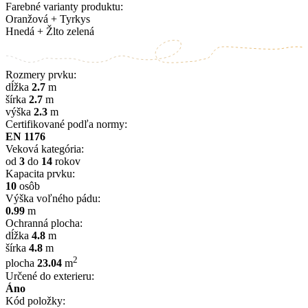
Farebné varianty produktu:
Oranžová + Tyrkys
Hnedá + Žlto zelená
Rozmery prvku:
dĺžka
2.7
m
šírka
2.7
m
výška
2.3
m
Certifikované podľa normy:
EN 1176
Veková kategória:
od
3
do
14
rokov
Kapacita prvku:
10
osôb
Výška voľného pádu:
0.99
m
Ochranná plocha:
dĺžka
4.8
m
šírka
4.8
m
2
plocha
23.04
m
Určené do exterieru:
Áno
Kód položky: