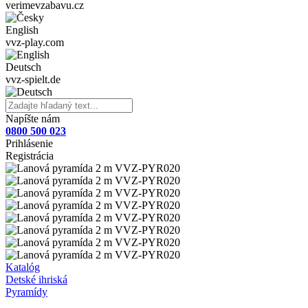
verimevzabavu.cz
English
vvz-play.com
Deutsch
vvz-spielt.de
Napíšte nám
0800 500 023
Prihlásenie
Registrácia
Katalóg
Detské ihriská
Pyramídy