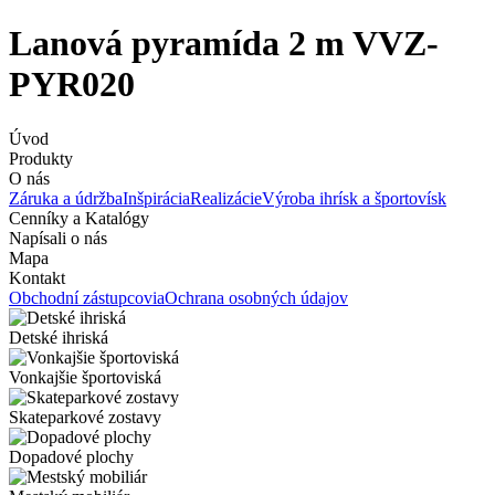
Lanová pyramída 2 m VVZ-
PYR020
Úvod
Produkty
O nás
Záruka a údržba
Inšpirácia
Realizácie
Výroba ihrísk a športovísk
Cenníky a Katalógy
Napísali o nás
Mapa
Kontakt
Obchodní zástupcovia
Ochrana osobných údajov
Detské ihriská
Vonkajšie športoviská
Skateparkové zostavy
Dopadové plochy