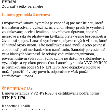
PYR020
Zobraziť všetky parametre
Lanová pyramída 2-metrová
Dvojmetrová lanová pyramída je vhodná aj pre menšie deti, ktoré
isto naberú odvahu vyliezť až na vrchol. Herný prvok je vyrobený
zo zinkovanej ocele s kvalitnou povrchovou úpravou, spoje sú
nerezové a zakryté plastovými krytkami pre zvýšenie bezpečnosti a
životnosti spojov. Laná sú vyrobené z polyesterových vlákien, ktoré
sú vinuté okolo stredu. Táto konštrukcia lana zvyšuje jeho pevnosť
a odolnosť proti mechanickému namáhaniu. Samotný polyester má
veľa kladných vlastností. Je odolný voči mikroorganizmom,
poveternostným vplyvom, rýchlo schne po daždi, je stálofarebný a
vyznačuje sa vysokou pevnosťou. Lanová pyramída VVZ-PYR020
je certifikovaná podľa STN EN 1176. Ako dopadovú plochu je
možné použiť trávnatý povrch, odporúčame však použiť
zatrávňovaciu rohož.
ŠPECIFIKÁCIA:
Lanová pyramída VVZ-PYR020 je certifikovaná podľa normy
STN EN 1176
Kapacita: 10 osôb