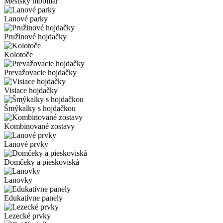
Mestský mobiliár
Lanové parky
Pružinové hojdačky
Kolotoče
Prevažovacie hojdačky
Visiace hojdačky
Šmýkalky s hojdačkou
Kombinované zostavy
Lanové prvky
Domčeky a pieskoviská
Lanovky
Edukatívne panely
Lezecké prvky