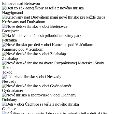
Bánovce nad Bebravou
Nagyigmánd
Križovany nad Dudváhom
Bretejovce
Petržalka
Kamenec pod Vtáčnikom
Zalahaláp
Tokod
Nesvady
Győrladamér
Dohňany
Čachtice