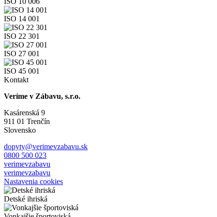
ISO 10 006
ISO 14 001
ISO 22 301
ISO 27 001
ISO 45 001
Kontakt
Veríme v Zábavu, s.r.o.
Kasárenská 9
911 01 Trenčín
Slovensko
dopyty@verimevzabavu.sk
0800 500 023
verimevzabavu
verimevzabavu
Nastavenia cookies
Detské ihriská
Vonkajšie športoviská