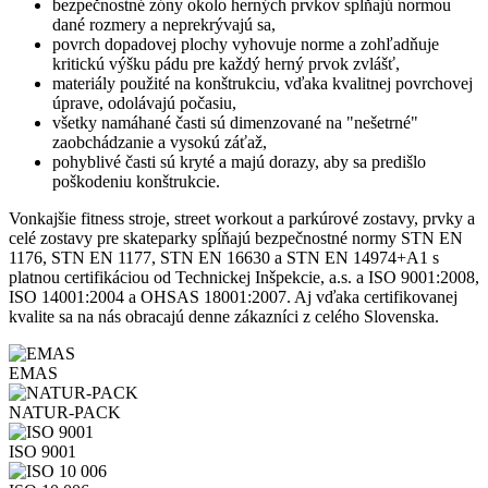
bezpečnostné zóny okolo herných prvkov spĺňajú normou
dané rozmery a neprekrývajú sa,
povrch dopadovej plochy vyhovuje norme a zohľadňuje
kritickú výšku pádu pre každý herný prvok zvlášť,
materiály použité na konštrukciu, vďaka kvalitnej povrchovej
úprave, odolávajú počasiu,
všetky namáhané časti sú dimenzované na "nešetrné"
zaobchádzanie a vysokú záťaž,
pohyblivé časti sú kryté a majú dorazy, aby sa predišlo
poškodeniu konštrukcie.
Vonkajšie fitness stroje, street workout a parkúrové zostavy, prvky a
celé zostavy pre skateparky spĺňajú bezpečnostné normy STN EN
1176, STN EN 1177, STN EN 16630 a STN EN 14974+A1 s
platnou certifikáciou od Technickej Inšpekcie, a.s. a ISO 9001:2008,
ISO 14001:2004 a OHSAS 18001:2007. Aj vďaka certifikovanej
kvalite sa na nás obracajú denne zákazníci z celého Slovenska.
EMAS
NATUR-PACK
ISO 9001