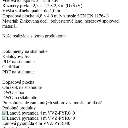
Veková kategória: 3 - 14 rokov
Rozmery prvku: 2,7 × 2,7 × 2,3 m (DxŠxV)
Výška voľného pádu: do 1,0 m
Dopadová plocha: 4,8 × 4,8 m (v zmysle STN EN 1176-1)
Materiál: Zinkovaná oceľ, polyesterové lano, nerezový spojovací
materiál
Naše realizácie s týmto produktom:
Dokumenty na stiahnutie:
Katalógový list
PDF na stiahnutie
Certifikát
PDF na stiahnutie
Dopadová plocha
Obrázok na stiahnutie
DWG súbor
DWG na stiahnutie
Pre zobrazenie zamknutých súborov sa musíte prihlásiť
Podobné produkty
Lanová pyramída 4 m VVZ-PYR040