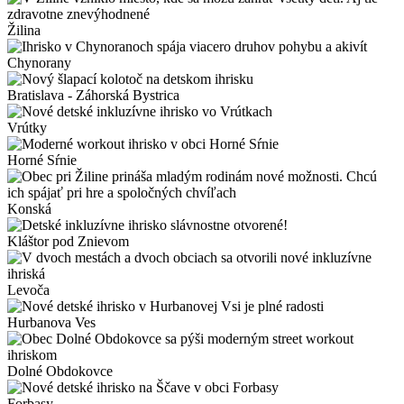
Žilina
Chynorany
Bratislava - Záhorská Bystrica
Vrútky
Horné Sŕnie
Konská
Kláštor pod Znievom
Levoča
Hurbanova Ves
Dolné Obdokovce
Forbasy