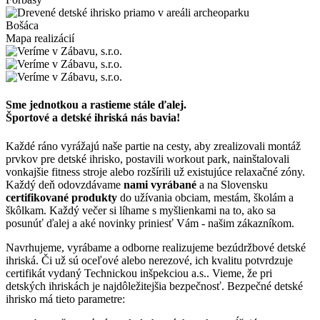
Bošáca
Mapa realizácií
Sme jednotkou a rastieme stále ďalej.
Športové a detské ihriská nás bavia!
Každé ráno vyrážajú naše partie na cesty, aby zrealizovali montáž
prvkov pre detské ihrisko, postavili workout park, nainštalovali
vonkajšie fitness stroje alebo rozšírili už existujúce relaxačné zóny.
Každý deň odovzdávame
nami vyrábané
a na Slovensku
certifikované produkty
do užívania obciam, mestám, školám a
škôlkam. Každý večer si líhame s myšlienkami na to, ako sa
posunúť ďalej a aké novinky priniesť Vám - našim zákazníkom.
Navrhujeme, vyrábame a odborne realizujeme bezúdržbové detské
ihriská. Či už sú oceľové alebo nerezové, ich kvalitu potvrdzuje
certifikát vydaný Technickou inšpekciou a.s.. Vieme, že pri
detských ihriskách je najdôležitejšia bezpečnosť. Bezpečné detské
ihrisko má tieto parametre: