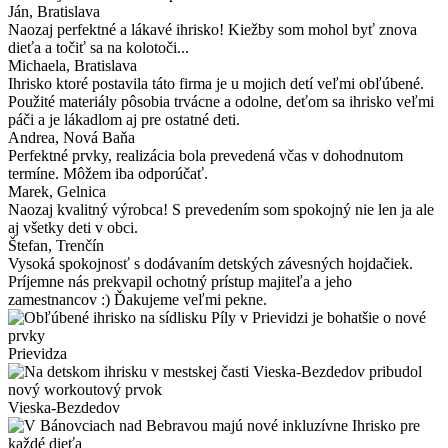
Ján
, Bratislava
Naozaj perfektné a lákavé ihrisko! Kiežby som mohol byť znova
dieťa a točiť sa na kolotoči...
Michaela
, Bratislava
Ihrisko ktoré postavila táto firma je u mojich detí veľmi obľúbené.
Použité materiály pôsobia trvácne a odolne, deťom sa ihrisko veľmi
páči a je lákadlom aj pre ostatné deti.
Andrea
, Nová Baňa
Perfektné prvky, realizácia bola prevedená včas v dohodnutom
termíne. Môžem iba odporúčať.
Marek
, Gelnica
Naozaj kvalitný výrobca! S prevedením som spokojný nie len ja ale
aj všetky deti v obci.
Štefan
, Trenčín
Vysoká spokojnosť s dodávaním detských závesných hojdačiek.
Príjemne nás prekvapil ochotný prístup majiteľa a jeho
zamestnancov :) Ďakujeme veľmi pekne.
Prievidza
Vieska-Bezdedov