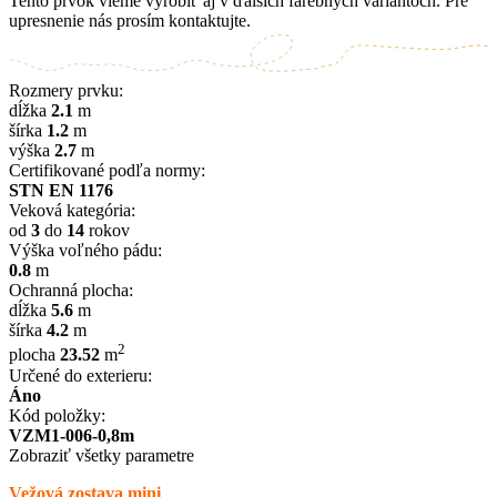
Tento prvok vieme vyrobiť aj v ďalších farebných variantoch. Pre
upresnenie nás prosím kontaktujte.
Rozmery prvku:
dĺžka
2.1
m
šírka
1.2
m
výška
2.7
m
Certifikované podľa normy:
STN EN 1176
Veková kategória:
od
3
do
14
rokov
Výška voľného pádu:
0.8
m
Ochranná plocha:
dĺžka
5.6
m
šírka
4.2
m
2
plocha
23.52
m
Určené do exterieru:
Áno
Kód položky:
VZM1-006-0,8m
Zobraziť všetky parametre
Vežová zostava mini