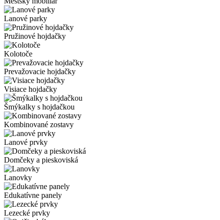
Mestský mobiliár
Lanové parky
Pružinové hojdačky
Kolotoče
Prevažovacie hojdačky
Visiace hojdačky
Šmýkalky s hojdačkou
Kombinované zostavy
Lanové prvky
Domčeky a pieskoviská
Lanovky
Edukatívne panely
Lezecké prvky