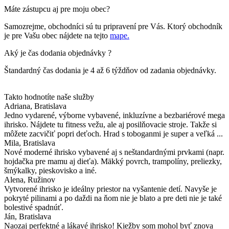
Máte zástupcu aj pre moju obec?
Samozrejme, obchodníci sú tu pripravení pre Vás. Ktorý obchodník
je pre Vašu obec nájdete na tejto
mape.
Aký je čas dodania objednávky ?
Štandardný čas dodania je 4 až 6 týždňov od zadania objednávky.
Takto hodnotíte naše služby
Adriana
, Bratislava
Jedno vydarené, výborne vybavené, inkluzívne a bezbariérové mega
ihrisko. Nájdete tu fitness vežu, ale aj posilňovacie stroje. Takže si
môžete zacvičiť popri deťoch. Hrad s toboganmi je super a veľká ...
Mila
, Bratislava
Nové moderné ihrisko vybavené aj s neštandardnými prvkami (napr.
hojdačka pre mamu aj dieťa). Mäkký povrch, trampolíny, preliezky,
šmýkalky, pieskovisko a iné.
Alena
, Ružinov
Vytvorené ihrisko je ideálny priestor na vyšantenie detí. Navyše je
pokryté pilinami a po daždi na ňom nie je blato a pre deti nie je také
bolestivé spadnúť.
Ján
, Bratislava
Naozaj perfektné a lákavé ihrisko! Kiežby som mohol byť znova