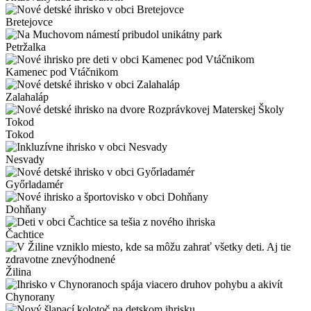
Bretejovce
Petržalka
Kamenec pod Vtáčnikom
Zalahaláp
Tokod
Nesvady
Győrladamér
Dohňany
Čachtice
Žilina
Chynorany