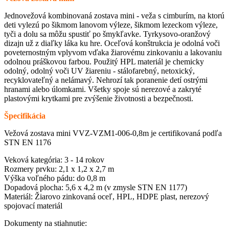
Jednovežová kombinovaná zostava mini - veža s cimburím, na ktorú
deti vylezú po šikmom lanovom výleze, šikmom lezeckom výleze,
tyči a dolu sa môžu spustiť po šmykľavke. Tyrkysovo-oranžový
dizajn už z diaľky láka ku hre. Oceľová konštrukcia je odolná voči
poveternostným vplyvom vďaka žiarovému zinkovaniu a lakovaniu
odolnou práškovou farbou. Použitý HPL materiál je chemicky
odolný, odolný voči UV žiareniu - stálofarebný, netoxický,
recyklovateľný a nelámavý. Nehrozí tak poranenie detí ostrými
hranami alebo úlomkami. Všetky spoje sú nerezové a zakryté
plastovými krytkami pre zvýšenie životnosti a bezpečnosti.
Špecifikácia
Vežová zostava mini VVZ-VZM1-006-0,8m je certifikovaná podľa
STN EN 1176
Veková kategória: 3 - 14 rokov
Rozmery prvku: 2,1 x 1,2 x 2,7 m
Výška voľného pádu: do 0,8 m
Dopadová plocha: 5,6 x 4,2 m (v zmysle STN EN 1177)
Materiál: Žiarovo zinkovaná oceľ, HPL, HDPE plast, nerezový
spojovací materiál
Dokumenty na stiahnutie: