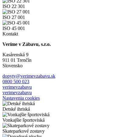
ISO 22 301
ISO 27 001
ISO 45 001
Kontakt
Veríme v Zábavu, s.r.o.
Kasárenská 9
911 01 Trenčín
Slovensko
dopyty@verimevzabavu.sk
0800 500 023
verimevzabavu
verimevzabavu
Nastavenia cookies
Detské ihriská
Vonkajšie športoviská
Skateparkové zostavy