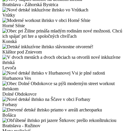
Bratislava - Záhorská Bystrica
Vrútky
Horné Sŕnie
Konská
Kláštor pod Znievom
Levoča
Hurbanova Ves
Dolné Obdokovce
Forbasy
Bošáca
Bratislava - Ružinov
Mapa realizácií