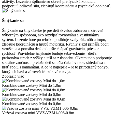
aktivity. Lezenie a šplhanie sú skvelé pre fyzickú kondíciu,
podporujú celkovú silu, zlepšujú koordináciu a psychickú odolnosť.
Šmýkanie sa
Šmýkanie na šmykľavke je pre deti skvelou zábavou a zároveň
výborným spôsobom, ako rozvíjať rovnováhu a vestibulárny
systém. Lezenie hore po rebríku posilňuje svaly rúk, nôh a trupu,
zlepšuje koordináciu a hrubú motoriku. Rýchly zjazd prináša pocit
vzrušenia a pomáha deťom lepšie chápať gravitáciu, priestor a
rýchlosť. Pravidelné šmýkanie buduje sebavedomie - dieťa
prekonáva strach z výšky a teší sa z úspechu. Okrem toho podporuje
sociálne zručnosti, pretože deti sa učia čakať v rade, striedať sa a
hrať spolu s kamarátmi. A čo je najlepšie – je to prirodzený pohyb,
ktorý ich baví a zároveň ich zdravé rozvíja.
Zobraziť viac
Kombinované zostavy Mini do 1,0m
Kombinované zostavy Mini do 0,8m
Kombinované zostavy Mini do 0,6m
Vežová zostava mini VVZ-VZM1-006-0,8m