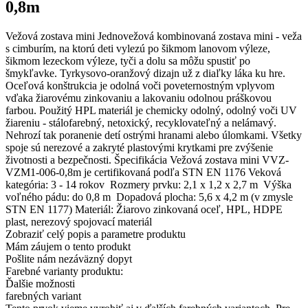
0,8m
Vežová zostava mini Jednovežová kombinovaná zostava mini - veža
s cimburím, na ktorú deti vylezú po šikmom lanovom výleze,
šikmom lezeckom výleze, tyči a dolu sa môžu spustiť po
šmykľavke. Tyrkysovo-oranžový dizajn už z diaľky láka ku hre.
Oceľová konštrukcia je odolná voči poveternostným vplyvom
vďaka žiarovému zinkovaniu a lakovaniu odolnou práškovou
farbou. Použitý HPL materiál je chemicky odolný, odolný voči UV
žiareniu - stálofarebný, netoxický, recyklovateľný a nelámavý.
Nehrozí tak poranenie detí ostrými hranami alebo úlomkami. Všetky
spoje sú nerezové a zakryté plastovými krytkami pre zvýšenie
životnosti a bezpečnosti. Špecifikácia Vežová zostava mini VVZ-
VZM1-006-0,8m je certifikovaná podľa STN EN 1176 Veková
kategória: 3 - 14 rokov Rozmery prvku: 2,1 x 1,2 x 2,7 m Výška
voľného pádu: do 0,8 m Dopadová plocha: 5,6 x 4,2 m (v zmysle
STN EN 1177) Materiál: Žiarovo zinkovaná oceľ, HPL, HDPE
plast, nerezový spojovací materiál
Zobraziť celý popis a parametre produktu
Mám záujem o tento produkt
Pošlite nám nezáväzný dopyt
Farebné varianty produktu:
Ďalšie možnosti
farebných variant