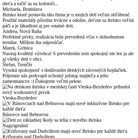
dieťa a točiť sa na kolotoči...
Michaela
, Bratislava
Ihrisko ktoré postavila táto firma je u mojich detí veľmi obľúbené.
Použité materiály pôsobia trvácne a odolne, deťom sa ihrisko veľmi
páči a je lákadlom aj pre ostatné deti.
Andrea
, Nová Baňa
Perfektné prvky, realizácia bola prevedená včas v dohodnutom
termíne. Môžem iba odporúčať.
Marek
, Gelnica
Naozaj kvalitný výrobca! S prevedením som spokojný nie len ja ale
aj všetky deti v obci.
Štefan
, Trenčín
Vysoká spokojnosť s dodávaním detských závesných hojdačiek.
Príjemne nás prekvapil ochotný prístup majiteľa a jeho
zamestnancov :) Ďakujeme veľmi pekne.
Vieska-Bezdedov
Bánovce nad Bebravou
Nagyigmánd
Križovany nad Dudváhom