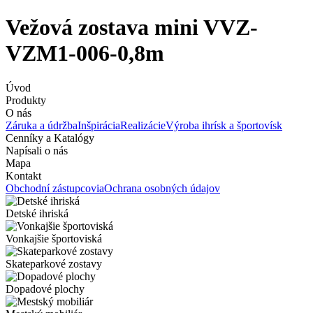
Vežová zostava mini VVZ-
VZM1-006-0,8m
Úvod
Produkty
O nás
Záruka a údržba
Inšpirácia
Realizácie
Výroba ihrísk a športovísk
Cenníky a Katalógy
Napísali o nás
Mapa
Kontakt
Obchodní zástupcovia
Ochrana osobných údajov
Detské ihriská
Vonkajšie športoviská
Skateparkové zostavy
Dopadové plochy