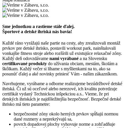
Sme jednotkou a rastieme stále ďalej.
Športové a detské ihriská nás bavia!
Každé ráno vyrážajú naše partie na cesty, aby zrealizovali montáž
prvkov pre detské ihrisko, postavili workout park, nainštalovali
vonkajšie fitness stroje alebo rozšírili už existujúce relaxačné zóny.
Každý deň odovzdávame
nami vyrábané
a na Slovensku
certifikované produkty
do užívania obciam, mestám, školám a
škôlkam. Každý večer si líhame s myšlienkami na to, ako sa
posunúť ďalej a aké novinky priniesť Vám - našim zákazníkom.
Navrhujeme, vyrábame a odborne realizujeme bezúdržbové detské
ihriská. Či už sú oceľové alebo nerezové, ich kvalitu potvrdzuje
certifikát vydaný Technickou inšpekciou a.s.. Vieme, že pri
detských ihriskách je najdôležitejšia bezpečnosť. Bezpečné detské
ihrisko má tieto parametre:
bezpečnostné zóny okolo herných prvkov spĺňajú normou
dané rozmery a neprekrývajú sa,
povrch dopadovej plochy vyhovuje norme a zohľadňuje