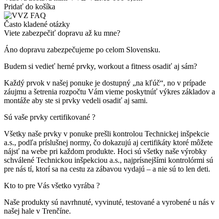
Pridať do košíka
Často kladené otázky
Viete zabezpečiť dopravu až ku mne?
Áno dopravu zabezpečujeme po celom Slovensku.
Budem si vedieť herné prvky, workout a fitness osadiť aj sám?
Každý prvok v našej ponuke je dostupný „na kľúč“, no v prípade
záujmu a šetrenia rozpočtu Vám vieme poskytnúť výkres základov a
montáže aby ste si prvky vedeli osadiť aj sami.
Sú vaše prvky certifikované ?
Všetky naše prvky v ponuke prešli kontrolou Technickej inšpekcie
a.s., podľa príslušnej normy, čo dokazujú aj certifikáty ktoré môžete
nájsť na webe pri každom produkte. Hoci sú všetky naše výrobky
schválené Technickou inšpekciou a.s., najprísnejšími kontrolórmi sú
pre nás tí, ktorí sa na cestu za zábavou vydajú – a nie sú to len deti.
Kto to pre Vás všetko vyrába ?
Naše produkty sú navrhnuté, vyvinuté, testované a vyrobené u nás v
našej hale v Trenčíne.