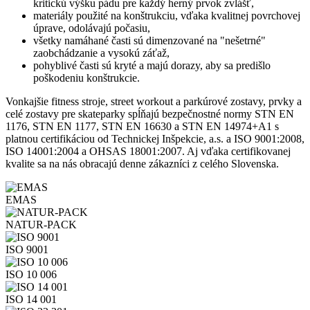
kritickú výšku pádu pre každý herný prvok zvlášť,
materiály použité na konštrukciu, vďaka kvalitnej povrchovej
úprave, odolávajú počasiu,
všetky namáhané časti sú dimenzované na "nešetrné"
zaobchádzanie a vysokú záťaž,
pohyblivé časti sú kryté a majú dorazy, aby sa predišlo
poškodeniu konštrukcie.
Vonkajšie fitness stroje, street workout a parkúrové zostavy, prvky a
celé zostavy pre skateparky spĺňajú bezpečnostné normy STN EN
1176, STN EN 1177, STN EN 16630 a STN EN 14974+A1 s
platnou certifikáciou od Technickej Inšpekcie, a.s. a ISO 9001:2008,
ISO 14001:2004 a OHSAS 18001:2007. Aj vďaka certifikovanej
kvalite sa na nás obracajú denne zákazníci z celého Slovenska.
EMAS
NATUR-PACK
ISO 9001
ISO 10 006
ISO 14 001