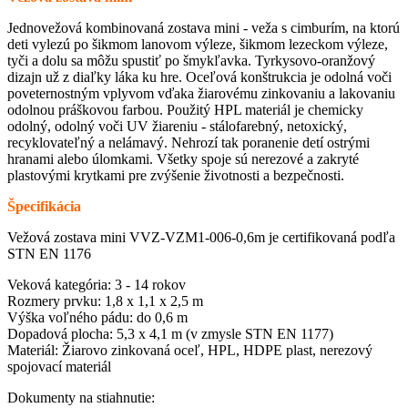
Jednovežová kombinovaná zostava mini - veža s cimburím, na ktorú
deti vylezú po šikmom lanovom výleze, šikmom lezeckom výleze,
tyči a dolu sa môžu spustiť po šmykľavka. Tyrkysovo-oranžový
dizajn už z diaľky láka ku hre. Oceľová konštrukcia je odolná voči
poveternostným vplyvom vďaka žiarovému zinkovaniu a lakovaniu
odolnou práškovou farbou. Použitý HPL materiál je chemicky
odolný, odolný voči UV žiareniu - stálofarebný, netoxický,
recyklovateľný a nelámavý. Nehrozí tak poranenie detí ostrými
hranami alebo úlomkami. Všetky spoje sú nerezové a zakryté
plastovými krytkami pre zvýšenie životnosti a bezpečnosti.
Špecifikácia
Vežová zostava mini VVZ-VZM1-006-0,6m je certifikovaná podľa
STN EN 1176
Veková kategória: 3 - 14 rokov
Rozmery prvku: 1,8 x 1,1 x 2,5 m
Výška voľného pádu: do 0,6 m
Dopadová plocha: 5,3 x 4,1 m (v zmysle STN EN 1177)
Materiál: Žiarovo zinkovaná oceľ, HPL, HDPE plast, nerezový
spojovací materiál
Dokumenty na stiahnutie: