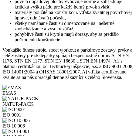
povrch dopadovej plochy vyhovuje norme a zohľadňuje
kritickú výšku pádu pre každý herný prvok zvlášť,
materiály použité na konštrukciu, vďaka kvalitnej povrchovej
úprave, odolávajú počasiu,
všetky namáhané časti sú dimenzované na "nešetrné"
zaobchádzanie a vysokú záťaž,
pohyblivé časti sú kryté a majú dorazy, aby sa predišlo
poškodeniu konštrukcie.
Vonkajšie fitness stroje, street workout a parkúrové zostavy, prvky a
celé zostavy pre skateparky spĺňajú bezpečnostné normy STN EN
1176, STN EN 1177, STN EN 16630 a STN EN 14974+A1 s
platnou certifikáciou od Technickej Inšpekcie, a.s. a ISO 9001:2008,
ISO 14001:2004 a OHSAS 18001:2007. Aj vďaka certifikovanej
kvalite sa na nás obracajú denne zákazníci z celého Slovenska.
EMAS
NATUR-PACK
ISO 9001
ISO 10 006