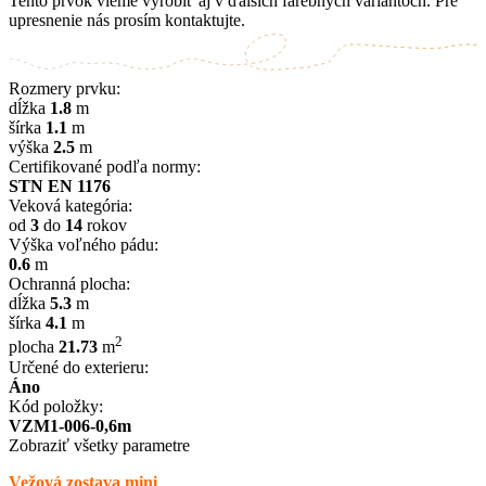
Tento prvok vieme vyrobiť aj v ďalších farebných variantoch. Pre
upresnenie nás prosím kontaktujte.
Rozmery prvku:
dĺžka
1.8
m
šírka
1.1
m
výška
2.5
m
Certifikované podľa normy:
STN EN 1176
Veková kategória:
od
3
do
14
rokov
Výška voľného pádu:
0.6
m
Ochranná plocha:
dĺžka
5.3
m
šírka
4.1
m
2
plocha
21.73
m
Určené do exterieru:
Áno
Kód položky:
VZM1-006-0,6m
Zobraziť všetky parametre
Vežová zostava mini