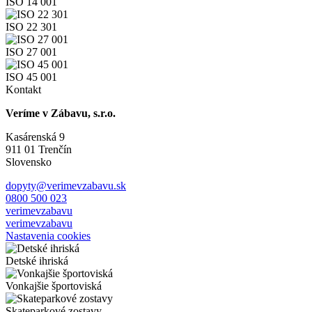
ISO 14 001
ISO 22 301
ISO 27 001
ISO 45 001
Kontakt
Veríme v Zábavu, s.r.o.
Kasárenská 9
911 01 Trenčín
Slovensko
dopyty@verimevzabavu.sk
0800 500 023
verimevzabavu
verimevzabavu
Nastavenia cookies
Detské ihriská
Vonkajšie športoviská
Skateparkové zostavy