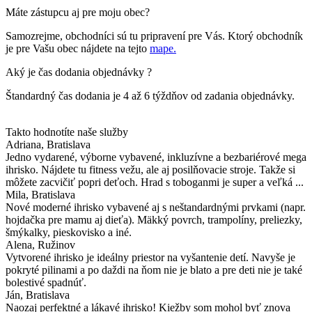
Máte zástupcu aj pre moju obec?
Samozrejme, obchodníci sú tu pripravení pre Vás. Ktorý obchodník
je pre Vašu obec nájdete na tejto
mape.
Aký je čas dodania objednávky ?
Štandardný čas dodania je 4 až 6 týždňov od zadania objednávky.
Takto hodnotíte naše služby
Adriana
, Bratislava
Jedno vydarené, výborne vybavené, inkluzívne a bezbariérové mega
ihrisko. Nájdete tu fitness vežu, ale aj posilňovacie stroje. Takže si
môžete zacvičiť popri deťoch. Hrad s toboganmi je super a veľká ...
Mila
, Bratislava
Nové moderné ihrisko vybavené aj s neštandardnými prvkami (napr.
hojdačka pre mamu aj dieťa). Mäkký povrch, trampolíny, preliezky,
šmýkalky, pieskovisko a iné.
Alena
, Ružinov
Vytvorené ihrisko je ideálny priestor na vyšantenie detí. Navyše je
pokryté pilinami a po daždi na ňom nie je blato a pre deti nie je také
bolestivé spadnúť.
Ján
, Bratislava
Naozaj perfektné a lákavé ihrisko! Kiežby som mohol byť znova