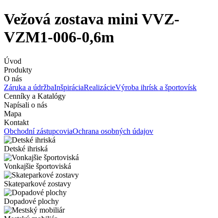
Vežová zostava mini VVZ-
VZM1-006-0,6m
Úvod
Produkty
O nás
Záruka a údržba
Inšpirácia
Realizácie
Výroba ihrísk a športovísk
Cenníky a Katalógy
Napísali o nás
Mapa
Kontakt
Obchodní zástupcovia
Ochrana osobných údajov
Detské ihriská
Vonkajšie športoviská
Skateparkové zostavy
Dopadové plochy