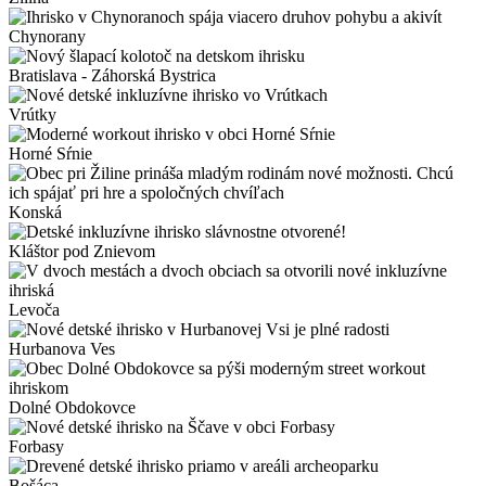
Chynorany
Bratislava - Záhorská Bystrica
Vrútky
Horné Sŕnie
Konská
Kláštor pod Znievom
Levoča
Hurbanova Ves
Dolné Obdokovce
Forbasy
Bošáca