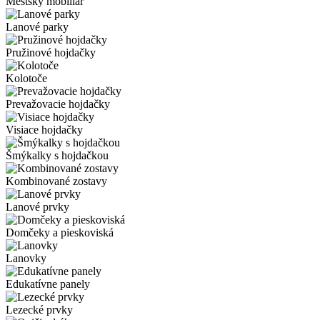
Mestský mobiliár
Lanové parky
Pružinové hojdačky
Kolotoče
Prevažovacie hojdačky
Visiace hojdačky
Šmýkalky s hojdačkou
Kombinované zostavy
Lanové prvky
Domčeky a pieskoviská
Lanovky
Edukatívne panely
Lezecké prvky