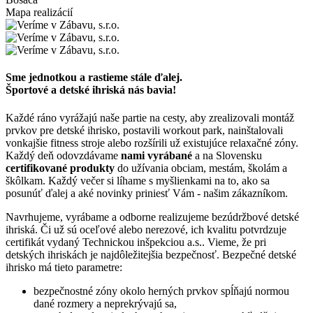
Mapa realizácií
Sme jednotkou a rastieme stále ďalej.
Športové a detské ihriská nás bavia!
Každé ráno vyrážajú naše partie na cesty, aby zrealizovali montáž
prvkov pre detské ihrisko, postavili workout park, nainštalovali
vonkajšie fitness stroje alebo rozšírili už existujúce relaxačné zóny.
Každý deň odovzdávame
nami vyrábané
a na Slovensku
certifikované produkty
do užívania obciam, mestám, školám a
škôlkam. Každý večer si líhame s myšlienkami na to, ako sa
posunúť ďalej a aké novinky priniesť Vám - našim zákazníkom.
Navrhujeme, vyrábame a odborne realizujeme bezúdržbové detské
ihriská. Či už sú oceľové alebo nerezové, ich kvalitu potvrdzuje
certifikát vydaný Technickou inšpekciou a.s.. Vieme, že pri
detských ihriskách je najdôležitejšia bezpečnosť. Bezpečné detské
ihrisko má tieto parametre:
bezpečnostné zóny okolo herných prvkov spĺňajú normou
dané rozmery a neprekrývajú sa,