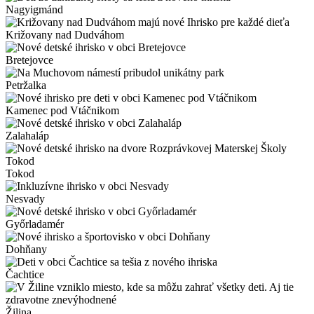
Nagyigmánd
Križovany nad Dudváhom
Bretejovce
Petržalka
Kamenec pod Vtáčnikom
Zalahaláp
Tokod
Nesvady
Győrladamér
Dohňany
Čachtice
Žilina