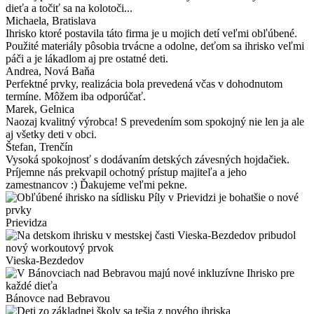
dieťa a točiť sa na kolotoči...
Michaela
, Bratislava
Ihrisko ktoré postavila táto firma je u mojich detí veľmi obľúbené.
Použité materiály pôsobia trvácne a odolne, deťom sa ihrisko veľmi
páči a je lákadlom aj pre ostatné deti.
Andrea
, Nová Baňa
Perfektné prvky, realizácia bola prevedená včas v dohodnutom
termíne. Môžem iba odporúčať.
Marek
, Gelnica
Naozaj kvalitný výrobca! S prevedením som spokojný nie len ja ale
aj všetky deti v obci.
Štefan
, Trenčín
Vysoká spokojnosť s dodávaním detských závesných hojdačiek.
Príjemne nás prekvapil ochotný prístup majiteľa a jeho
zamestnancov :) Ďakujeme veľmi pekne.
Prievidza
Vieska-Bezdedov
Bánovce nad Bebravou