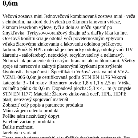
0,6m
Vežová zostava mini Jednovežová kombinovaná zostava mini - veža
s cimburím, na ktorú deti vylezú po šikmom lanovom výleze,
šikmom lezeckom výleze, tyči a dolu sa môžu spustiť po
šmykľavka. Tyrkysovo-oranžový dizajn už z diaľky láka ku hre.
Oceľová konštrukcia je odolná voči poveternostným vplyvom
vďaka žiarovému zinkovaniu a lakovaniu odolnou práškovou
farbou. Použitý HPL materiál je chemicky odolný, odolný voči UV
žiareniu - stálofarebný, netoxický, recyklovateľný a nelámavý.
Nehrozí tak poranenie detí ostrými hranami alebo úlomkami. Všetky
spoje sú nerezové a zakryté plastovými krytkami pre zvýšenie
životnosti a bezpečnosti. Špecifikácia Vežová zostava mini VVZ-
VZM1-006-0,6m je certifikovaná podľa STN EN 1176 Veková
kategória: 3 - 14 rokov Rozmery prvku: 1,8 x 1,1 x 2,5 m Výška
voľného pádu: do 0,6 m Dopadová plocha: 5,3 x 4,1 m (v zmysle
STN EN 1177) Materiál: Žiarovo zinkovaná oceľ, HPL, HDPE
plast, nerezový spojovací materiál
Zobraziť celý popis a parametre produktu
Mám záujem o tento produkt
Pošlite nám nezáväzný dopyt
Farebné varianty produktu:
Ďalšie možnosti
farebných variant