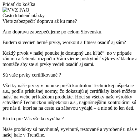
Pridať do košíka
Často kladené otázky
Viete zabezpečiť dopravu až ku mne?
Áno dopravu zabezpečujeme po celom Slovensku.
Budem si vedieť herné prvky, workout a fitness osadiť aj sám?
Každý prvok v našej ponuke je dostupný „na kľúč“, no v prípade
záujmu a šetrenia rozpočtu Vám vieme poskytnúť výkres základov a
montáže aby ste si prvky vedeli osadiť aj sami.
Sú vaše prvky certifikované ?
Všetky naše prvky v ponuke prešli kontrolou Technickej inšpekcie
a.s., podľa príslušnej normy, čo dokazujú aj certifikáty ktoré môžete
nájsť na webe pri každom produkte. Hoci sú všetky naše výrobky
schválené Technickou inšpekciou a.s., najprísnejšími kontrolórmi sú
pre nás tí, ktorí sa na cestu za zábavou vydajú – a nie sú to len deti.
Kto to pre Vás všetko vyrába ?
Naše produkty sú navrhnuté, vyvinuté, testované a vyrobené u nás v
našej hale v Trenčíne.