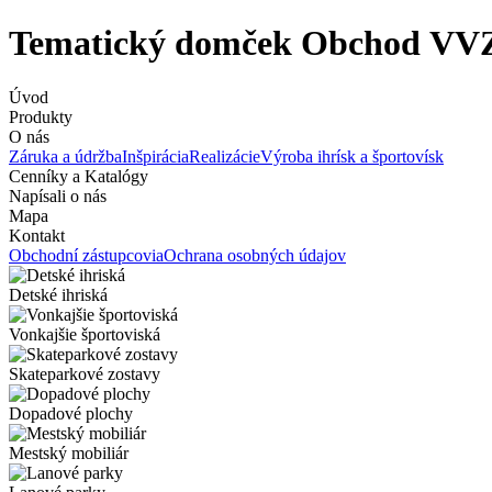
Tematický domček Obchod VV
Úvod
Produkty
O nás
Záruka a údržba
Inšpirácia
Realizácie
Výroba ihrísk a športovísk
Cenníky a Katalógy
Napísali o nás
Mapa
Kontakt
Obchodní zástupcovia
Ochrana osobných údajov
Detské ihriská
Vonkajšie športoviská
Skateparkové zostavy
Dopadové plochy
Mestský mobiliár