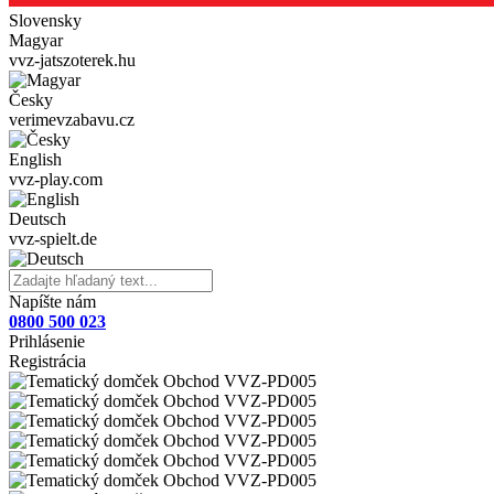
Slovensky
Magyar
vvz-jatszoterek.hu
Česky
verimevzabavu.cz
English
vvz-play.com
Deutsch
vvz-spielt.de
Napíšte nám
0800 500 023
Prihlásenie
Registrácia