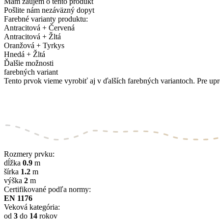
Mám záujem o tento produkt
Pošlite nám nezáväzný dopyt
Farebné varianty produktu:
Antracitová + Červená
Antracitová + Žltá
Oranžová + Tyrkys
Hnedá + Žltá
Ďalšie možnosti
farebných variant
Tento prvok vieme vyrobiť aj v ďalších farebných variantoch. Pre upr
Rozmery prvku:
dĺžka
0.9
m
šírka
1.2
m
výška
2
m
Certifikované podľa normy:
EN 1176
Veková kategória:
od
3
do
14
rokov