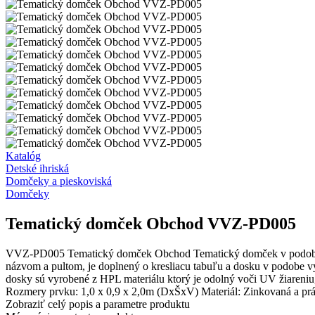
Katalóg
Detské ihriská
Domčeky a pieskoviská
Domčeky
Tematický domček Obchod VVZ-PD005
VVZ-PD005 Tematický domček Obchod Tematický domček v podobe mal
názvom a pultom, je doplnený o kresliacu tabuľu a dosku v podobe vý
dosky sú vyrobené z HPL materiálu ktorý je odolný voči UV žiareniu, 
Rozmery prvku: 1,0 x 0,9 x 2,0m (DxŠxV) Materiál: Zinkovaná a prá
Zobraziť celý popis a parametre produktu