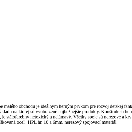
ého obchodu je ideálnym herným prvkom pre rozvoj detskej fantázie
kladu na ktorej sú vyobrazené najbežnejšie produkty. Konštrukcia her
je stálofarebný netoxický a nelámavý. Všetky spoje sú nerezové a kryt
škovaná oceľ, HPL hr. 10 a 6mm, nerezový spojovací materiál