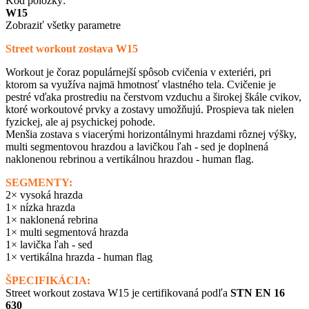
Kód položky:
W15
Zobraziť všetky parametre
Street workout zostava W15
Workout je čoraz populárnejší spôsob cvičenia v exteriéri, pri
ktorom sa využíva najmä hmotnosť vlastného tela. Cvičenie je
pestré vďaka prostrediu na čerstvom vzduchu a širokej škále cvikov,
ktoré workoutové prvky a zostavy umožňujú. Prospieva tak nielen
fyzickej, ale aj psychickej pohode.
Menšia zostava s viacerými horizontálnymi hrazdami rôznej výšky,
multi segmentovou hrazdou a lavičkou ľah - sed je doplnená
naklonenou rebrinou a vertikálnou hrazdou - human flag.
SEGMENTY:
2× vysoká hrazda
1× nízka hrazda
1× naklonená rebrina
1× multi segmentová hrazda
1× lavička ľah - sed
1× vertikálna hrazda - human flag
ŠPECIFIKÁCIA:
Street workout zostava W15 je certifikovaná podľa
STN EN 16
630