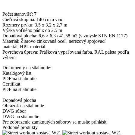
Počet stanovíšť: 7
Cieľová skupina: 140 cm a viac
Rozmery prvku: 3,5 x 3,2 x 2,7 m
Výška voľného pádu: do 2,5 m
Dopadová plocha: 6,6 × 6,3 / 41,58 m2 (v zmysle STN EN 1177)
Materiál: Žiarovo zinkovaná oceľ, nerezový spojovací
materiál, HPL materiál
Povrchová úprava: Prášková vypaľovaná farba, RAL paleta podľa
výberu
Dokumenty na stiahnutie:
Katalógový list
PDF na stiahnutie
Certifikát
PDF na stiahnutie
Dopadová plocha
Obrázok na stiahnutie
DWG súbor
DWG na stiahnutie
Pre zobrazenie zamknutých súborov sa musíte prihlásiť
Podobné produkty