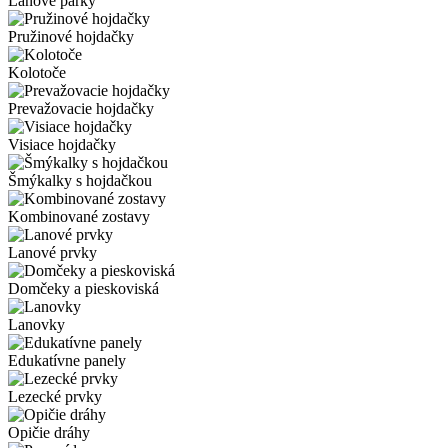
Lanové parky
Pružinové hojdačky
Kolotoče
Prevažovacie hojdačky
Visiace hojdačky
Šmýkalky s hojdačkou
Kombinované zostavy
Lanové prvky
Domčeky a pieskoviská
Lanovky
Edukatívne panely
Lezecké prvky
Opičie dráhy