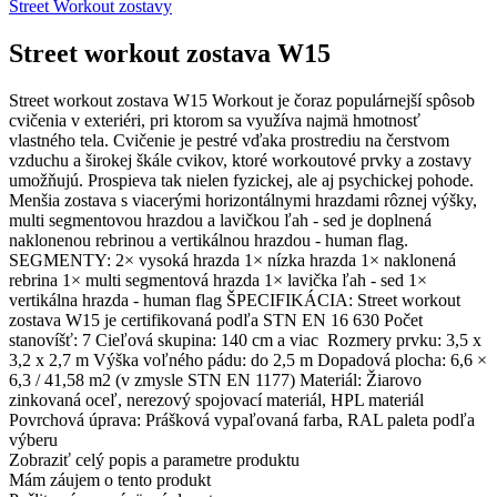
Street Workout zostavy
Street workout zostava W15
Street workout zostava W15 Workout je čoraz populárnejší spôsob
cvičenia v exteriéri, pri ktorom sa využíva najmä hmotnosť
vlastného tela. Cvičenie je pestré vďaka prostrediu na čerstvom
vzduchu a širokej škále cvikov, ktoré workoutové prvky a zostavy
umožňujú. Prospieva tak nielen fyzickej, ale aj psychickej pohode.
Menšia zostava s viacerými horizontálnymi hrazdami rôznej výšky,
multi segmentovou hrazdou a lavičkou ľah - sed je doplnená
naklonenou rebrinou a vertikálnou hrazdou - human flag.
SEGMENTY: 2× vysoká hrazda 1× nízka hrazda 1× naklonená
rebrina 1× multi segmentová hrazda 1× lavička ľah - sed 1×
vertikálna hrazda - human flag ŠPECIFIKÁCIA: Street workout
zostava W15 je certifikovaná podľa STN EN 16 630 Počet
stanovíšť: 7 Cieľová skupina: 140 cm a viac Rozmery prvku: 3,5 x
3,2 x 2,7 m Výška voľného pádu: do 2,5 m Dopadová plocha: 6,6 ×
6,3 / 41,58 m2 (v zmysle STN EN 1177) Materiál: Žiarovo
zinkovaná oceľ, nerezový spojovací materiál, HPL materiál
Povrchová úprava: Prášková vypaľovaná farba, RAL paleta podľa
výberu
Zobraziť celý popis a parametre produktu
Mám záujem o tento produkt