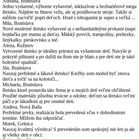
Adriana
, Bratislava
Jedno vydarené, výborne vybavené, inkluzívne a bezbariérové mega
ihrisko. Nájdete tu fitness vežu, ale aj posilňovacie stroje. Takže si
môžete zacvičiť popri deťoch. Hrad s toboganmi je super a veľká ...
Mila
, Bratislava
Nové moderné ihrisko vybavené aj s neštandardnými prvkami (napr.
hojdačka pre mamu aj dieťa). Mäkký povrch, trampolíny, preliezky,
šmýkalky, pieskovisko a iné.
Alena
, Ružinov
Vytvorené ihrisko je ideálny priestor na vyšantenie detí. Navyše je
pokryté pilinami a po daždi na ňom nie je blato a pre deti nie je také
bolestivé spadnúť.
Ján
, Bratislava
Naozaj perfektné a lákavé ihrisko! Kiežby som mohol byť znova
dieťa a točiť sa na kolotoči...
Michaela
, Bratislava
Ihrisko ktoré postavila táto firma je u mojich detí veľmi obľúbené.
Použité materiály pôsobia trvácne a odolne, deťom sa ihrisko veľmi
páči a je lákadlom aj pre ostatné deti.
Andrea
, Nová Baňa
Perfektné prvky, realizácia bola prevedená včas v dohodnutom
termíne. Môžem iba odporúčať.
Marek
, Gelnica
Naozaj kvalitný výrobca! S prevedením som spokojný nie len ja ale
aj všetky deti v obci.