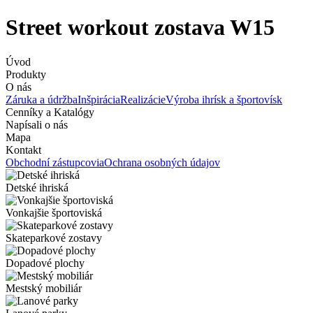
Street workout zostava W15
Úvod
Produkty
O nás
Záruka a údržba
Inšpirácia
Realizácie
Výroba ihrísk a športovísk
Cenníky a Katalógy
Napísali o nás
Mapa
Kontakt
Obchodní zástupcovia
Ochrana osobných údajov
Detské ihriská
Vonkajšie športoviská
Skateparkové zostavy
Dopadové plochy
Mestský mobiliár