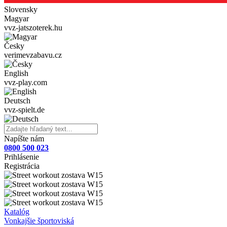
Slovensky
Magyar
vvz-jatszoterek.hu
Česky
verimevzabavu.cz
English
vvz-play.com
Deutsch
vvz-spielt.de
Napíšte nám
0800 500 023
Prihlásenie
Registrácia
Katalóg
Vonkajšie športoviská