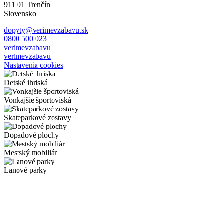
911 01 Trenčín
Slovensko
dopyty@verimevzabavu.sk
0800 500 023
verimevzabavu
verimevzabavu
Nastavenia cookies
Detské ihriská
Vonkajšie športoviská
Skateparkové zostavy
Dopadové plochy
Mestský mobiliár
Lanové parky