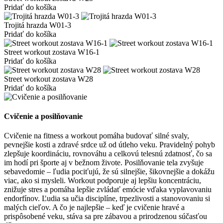
Pridať do košíka
Trojitá hrazda W01-3
Pridať do košíka
Street workout zostava W16-1
Pridať do košíka
Street workout zostava W28
Pridať do košíka
Cvičenie a posilňovanie
Cvičenie na fitness a workout pomáha budovať silné svaly,
pevnejšie kosti a zdravé srdce už od útleho veku. Pravidelný pohyb
zlepšuje koordináciu, rovnováhu a celkovú telesnú zdatnosť, čo sa
im hodí pri športe aj v bežnom živote. Posilňovanie tela zvyšuje
sebavedomie – ľudia pociťujú, že sú silnejšie, šikovnejšie a dokážu
viac, ako si mysleli. Workout podporuje aj lepšiu koncentráciu,
znižuje stres a pomáha lepšie zvládať emócie vďaka vyplavovaniu
endorfínov. Ľudia sa učia disciplíne, trpezlivosti a stanovovaniu si
malých cieľov. A čo je najlepšie – keď je cvičenie hravé a
prispôsobené veku, stáva sa pre zábavou a prirodzenou súčasťou