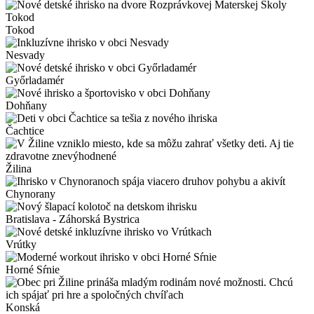
Tokod
Nesvady
Győrladamér
Dohňany
Čachtice
Žilina
Chynorany
Bratislava - Záhorská Bystrica
Vrútky
Horné Sŕnie
Konská