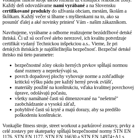
Každý deň odovzdávame
nami vyrábané
a na Slovensku
certifikované produkty
do užívania obciam, mestám, školám a
škôlkam. Každý večer si líhame s myšlienkami na to, ako sa
posunúť ďalej a aké novinky priniesť Vám - našim zákazníkom.
Navrhujeme, vyrábame a odborne realizujeme bezúdržbové detské
ihriská. Či už sú oceľové alebo nerezové, ich kvalitu potvrdzuje
certifikát vydaný Technickou inšpekciou a.s.. Vieme, že pri
detských ihriskách je najdôležitejšia bezpečnosť. Bezpečné detské
ihrisko má tieto parametre:
bezpečnostné zóny okolo herných prvkov spĺňajú normou
dané rozmery a neprekrývajú sa,
povrch dopadovej plochy vyhovuje norme a zohľadňuje
kritickú výšku pádu pre každý herný prvok zvlášť,
materiály použité na konštrukciu, vďaka kvalitnej povrchovej
úprave, odolávajú počasiu,
všetky namáhané časti sú dimenzované na "nešetrné"
zaobchádzanie a vysokú záťaž,
pohyblivé časti sú kryté a majú dorazy, aby sa predišlo
poškodeniu konštrukcie.
Vonkajšie fitness stroje, street workout a parkúrové zostavy, prvky a
celé zostavy pre skateparky spĺňajú bezpečnostné normy STN EN
1176, STN EN 1177, STN EN 16630 a STN EN 14974+A1 s