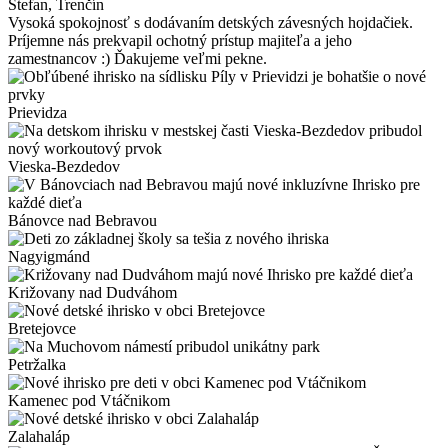
Štefan
, Trenčín
Vysoká spokojnosť s dodávaním detských závesných hojdačiek.
Príjemne nás prekvapil ochotný prístup majiteľa a jeho
zamestnancov :) Ďakujeme veľmi pekne.
Prievidza
Vieska-Bezdedov
Bánovce nad Bebravou
Nagyigmánd
Križovany nad Dudváhom
Bretejovce
Petržalka
Kamenec pod Vtáčnikom
Zalahaláp