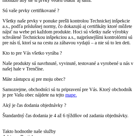
montáže aby ste si prvky vedeli osadiť aj sami.
Sú vaše prvky certifikované ?
Všetky naše prvky v ponuke prešli kontrolou Technickej inšpekcie
a.s., podľa príslušnej normy, čo dokazujú aj certifikáty ktoré môžete
nájsť na webe pri každom produkte. Hoci sú všetky naše výrobky
schválené Technickou inšpekciou a.s., najprísnejšími kontrolórmi sú
pre nás tí, ktorí sa na cestu za zábavou vydajú – a nie sú to len deti.
Kto to pre Vás všetko vyrába ?
Naše produkty sú navrhnuté, vyvinuté, testované a vyrobené u nás v
našej hale v Trenčíne.
Máte zástupcu aj pre moju obec?
Samozrejme, obchodníci sú tu pripravení pre Vás. Ktorý obchodník
je pre Vašu obec nájdete na tejto
mape.
Aký je čas dodania objednávky ?
Štandardný čas dodania je 4 až 6 týždňov od zadania objednávky.
Takto hodnotíte naše služby