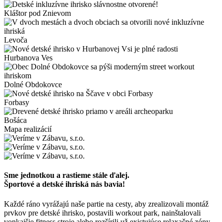
Kláštor pod Znievom
Levoča
Hurbanova Ves
Dolné Obdokovce
Forbasy
Bošáca
Mapa realizácií
Sme jednotkou a rastieme stále ďalej.
Športové a detské ihriská nás bavia!
Každé ráno vyrážajú naše partie na cesty, aby zrealizovali montáž
prvkov pre detské ihrisko, postavili workout park, nainštalovali
vonkajšie fitness stroje alebo rozšírili už existujúce relaxačné zóny.