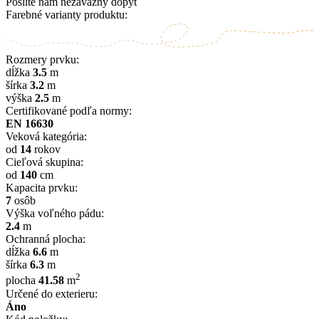
Pošlite nám nezáväzný dopyt
Farebné varianty produktu:
Rozmery prvku:
dĺžka
3.5
m
šírka
3.2
m
výška
2.5
m
Certifikované podľa normy:
EN 16630
Veková kategória:
od
14
rokov
Cieľová skupina:
od
140
cm
Kapacita prvku:
7
osôb
Výška voľného pádu:
2.4
m
Ochranná plocha:
dĺžka
6.6
m
šírka
6.3
m
2
plocha
41.58
m
Určené do exterieru:
Áno