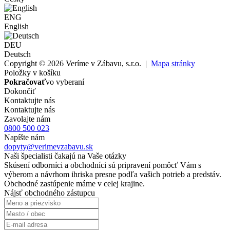
ENG
English
DEU
Deutsch
Copyright © 2026 Veríme v Zábavu, s.r.o. |
Mapa stránky
Položky v košíku
Pokračovať
vo vyberaní
Dokončiť
Kontaktujte nás
Kontaktujte nás
Zavolajte nám
0800 500 023
Napíšte nám
dopyty@verimevzabavu.sk
Naši špecialisti čakajú na Vaše otázky
Skúsení odborníci a obchodníci sú pripravení pomôcť Vám s
výberom a návrhom ihriska presne podľa vašich potrieb a predstáv.
Obchodné zastúpenie máme v celej krajine.
Nájsť obchodného zástupcu