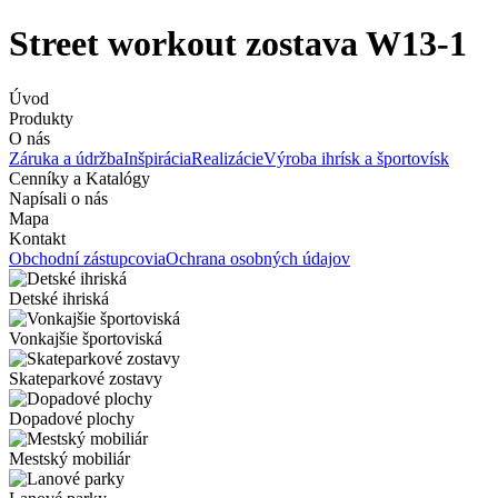
Street workout zostava W13-1
Úvod
Produkty
O nás
Záruka a údržba
Inšpirácia
Realizácie
Výroba ihrísk a športovísk
Cenníky a Katalógy
Napísali o nás
Mapa
Kontakt
Obchodní zástupcovia
Ochrana osobných údajov
Detské ihriská
Vonkajšie športoviská
Skateparkové zostavy
Dopadové plochy
Mestský mobiliár