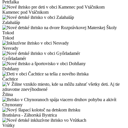
Petržalka
Kamenec pod Vtáčnikom
Zalahaláp
Tokod
Nesvady
Győrladamér
Dohňany
Čachtice
Žilina
Chynorany
Bratislava - Záhorská Bystrica
Vrútky