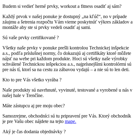
Budem si vedieť herné prvky, workout a fitness osadiť aj sám?
Každý prvok v našej ponuke je dostupný „na kľúč“, no v prípade
záujmu a šetrenia rozpočtu Vám vieme poskytnúť výkres základov a
montáže aby ste si prvky vedeli osadiť aj sami.
Sú vaše prvky certifikované ?
Všetky naše prvky v ponuke prešli kontrolou Technickej inšpekcie
a.s., podľa príslušnej normy, čo dokazujú aj certifikáty ktoré môžete
nájsť na webe pri každom produkte. Hoci sú všetky naše výrobky
schválené Technickou inšpekciou a.s., najprísnejšími kontrolórmi sú
pre nás tí, ktorí sa na cestu za zábavou vydajú – a nie sú to len deti.
Kto to pre Vás všetko vyrába ?
Naše produkty sú navrhnuté, vyvinuté, testované a vyrobené u nás v
našej hale v Trenčíne.
Máte zástupcu aj pre moju obec?
Samozrejme, obchodníci sú tu pripravení pre Vás. Ktorý obchodník
je pre Vašu obec nájdete na tejto
mape.
Aký je čas dodania objednávky ?