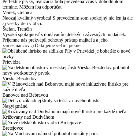
Perfektné prvky, realizácia bola prevedená včas v dohodnutom
termíne. Môžem iba odporúčať.
Marek
, Gelnica
Naozaj kvalitný výrobca! S prevedením som spokojný nie len ja ale
aj všetky deti v obci.
Štefan
, Trenčín
Vysoká spokojnosť s dodávaním detských závesných hojdačiek.
Príjemne nás prekvapil ochotný prístup majiteľa a jeho
zamestnancov :) Ďakujeme veľmi pekne.
Prievidza
Vieska-Bezdedov
Bánovce nad Bebravou
Nagyigmánd
Križovany nad Dudváhom
Bretejovce