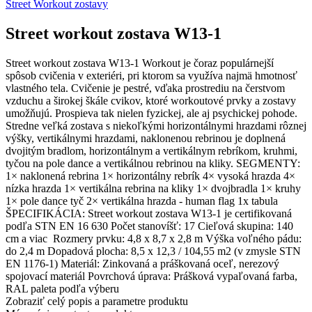
Street Workout zostavy
Street workout zostava W13-1
Street workout zostava W13-1 Workout je čoraz populárnejší
spôsob cvičenia v exteriéri, pri ktorom sa využíva najmä hmotnosť
vlastného tela. Cvičenie je pestré, vďaka prostrediu na čerstvom
vzduchu a širokej škále cvikov, ktoré workoutové prvky a zostavy
umožňujú. Prospieva tak nielen fyzickej, ale aj psychickej pohode.
Stredne veľká zostava s niekoľkými horizontálnymi hrazdami rôznej
výšky, vertikálnymi hrazdami, naklonenou rebrinou je doplnená
dvojitým bradlom, horizontálnym a vertikálnym rebríkom, kruhmi,
tyčou na pole dance a vertikálnou rebrinou na kliky. SEGMENTY:
1× naklonená rebrina 1× horizontálny rebrík 4× vysoká hrazda 4×
nízka hrazda 1× vertikálna rebrina na kliky 1× dvojbradla 1× kruhy
1× pole dance tyč 2× vertikálna hrazda - human flag 1x tabula
ŠPECIFIKÁCIA: Street workout zostava W13-1 je certifikovaná
podľa STN EN 16 630 Počet stanovíšť: 17 Cieľová skupina: 140
cm a viac Rozmery prvku: 4,8 x 8,7 x 2,8 m Výška voľného pádu:
do 2,4 m Dopadová plocha: 8,5 x 12,3 / 104,55 m2 (v zmysle STN
EN 1176-1) Materiál: Zinkovaná a práškovaná oceľ, nerezový
spojovací materiál Povrchová úprava: Prášková vypaľovaná farba,
RAL paleta podľa výberu
Zobraziť celý popis a parametre produktu