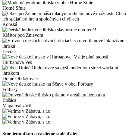
Horné Sŕnie
Konská
Kláštor pod Znievom
Levoča
Hurbanova Ves
Dolné Obdokovce
Forbasy
Bošáca
Mapa realizácií
Sme jednotkou a rastieme stále ďalej.