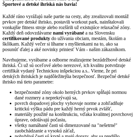
Športové a detské ihriská nás bavia!
Každé ráno vyrážajú naše partie na cesty, aby zrealizovali montáž
prvkov pre detské ihrisko, postavili workout park, nainštalovali
vonkajšie fitness stroje alebo rozšírili už existujúce relaxačné zóny.
Každý deň odovzdávame
nami vyrábané
a na Slovensku
certifikované produkty
do užívania obciam, mestám, školám a
škôlkam. Každý večer si líhame s myšlienkami na to, ako sa
posunúť ďalej a aké novinky priniesť Vám - našim zákazníkom.
Navrhujeme, vyrábame a odborne realizujeme bezúdržbové detské
ihriská. Či už sú oceľové alebo nerezové, ich kvalitu potvrdzuje
certifikát vydaný Technickou inšpekciou a.s.. Vieme, že pri
detských ihriskách je najdôležitejšia bezpečnosť. Bezpečné detské
ihrisko má tieto parametre:
bezpečnostné zóny okolo herných prvkov spĺňajú normou
dané rozmery a neprekrývajú sa,
povrch dopadovej plochy vyhovuje norme a zohľadňuje
kritickú výšku pádu pre každý herný prvok zvlášť,
materiály použité na konštrukciu, vďaka kvalitnej povrchovej
úprave, odolávajú počasiu,
všetky namáhané časti sú dimenzované na "nešetrné"
zaobchádzanie a vysokú záťaž,
pohyblivé časti sú kryté a majú dorazy, aby sa predišlo