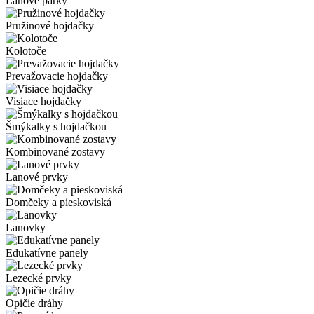
Lanové parky
Pružinové hojdačky
Kolotoče
Prevažovacie hojdačky
Visiace hojdačky
Šmýkalky s hojdačkou
Kombinované zostavy
Lanové prvky
Domčeky a pieskoviská
Lanovky
Edukatívne panely
Lezecké prvky
Opičie dráhy