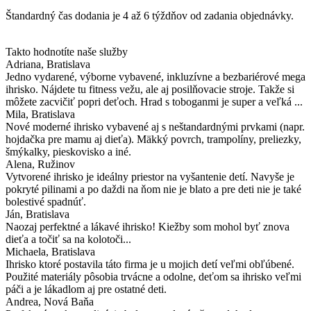
Štandardný čas dodania je 4 až 6 týždňov od zadania objednávky.
Takto hodnotíte naše služby
Adriana
, Bratislava
Jedno vydarené, výborne vybavené, inkluzívne a bezbariérové mega
ihrisko. Nájdete tu fitness vežu, ale aj posilňovacie stroje. Takže si
môžete zacvičiť popri deťoch. Hrad s toboganmi je super a veľká ...
Mila
, Bratislava
Nové moderné ihrisko vybavené aj s neštandardnými prvkami (napr.
hojdačka pre mamu aj dieťa). Mäkký povrch, trampolíny, preliezky,
šmýkalky, pieskovisko a iné.
Alena
, Ružinov
Vytvorené ihrisko je ideálny priestor na vyšantenie detí. Navyše je
pokryté pilinami a po daždi na ňom nie je blato a pre deti nie je také
bolestivé spadnúť.
Ján
, Bratislava
Naozaj perfektné a lákavé ihrisko! Kiežby som mohol byť znova
dieťa a točiť sa na kolotoči...
Michaela
, Bratislava
Ihrisko ktoré postavila táto firma je u mojich detí veľmi obľúbené.
Použité materiály pôsobia trvácne a odolne, deťom sa ihrisko veľmi
páči a je lákadlom aj pre ostatné deti.
Andrea
, Nová Baňa