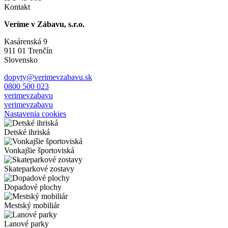
Kontakt
Veríme v Zábavu, s.r.o.
Kasárenská 9
911 01 Trenčín
Slovensko
dopyty@verimevzabavu.sk
0800 500 023
verimevzabavu
verimevzabavu
Nastavenia cookies
Detské ihriská
Vonkajšie športoviská
Skateparkové zostavy
Dopadové plochy
Mestský mobiliár
Lanové parky