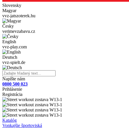
Slovensky
Magyar
vvz-jatszoterek.hu
Česky
verimevzabavu.cz
English
vvz-play.com
Deutsch
vvz-spielt.de
Napíšte nám
0800 500 023
Prihlásenie
Registrácia
Katalóg
Vonkajšie športoviská