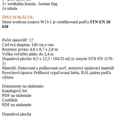
2× vertikálna hrazda - human flag
1x tabula
ŠPECIFIKÁCIA:
Street workout zostava W13-1 je certifikovaná podľa
STN EN 16
630
Počet stanovíšť: 17
Cieľová skupina: 140 cm a viac
Rozmery prvku: 4,8 x 8,7 x 2,8 m
Výška voľného pádu: do 2,4 m
Dopadová plocha: 8,5 x 12,3 / 104,55 m2 (v zmysle STN EN 1176-
1)
Materiál: Zinkovaná a práškovaná oceľ, nerezový spojovací materiál
Povrchová úprava: Prášková vypaľovaná farba, RAL paleta podľa
výberu
Dokumenty na stiahnutie:
Katalógový list
PDF na stiahnutie
Certifikát
PDF na stiahnutie
Dopadová plocha