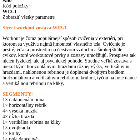
Áno
Kód položky:
W13-1
Zobraziť všetky parametre
Street workout zostava W13-1
Workout je čoraz populárnejší spôsob cvičenia v exteriéri, pri
ktorom sa využíva najmä hmotnosť vlastného tela. Cvičenie je
pestré, vďaka prostrediu na čerstvom vzduchu a širokej škále
cvikov, ktoré workoutové prvky a zostavy umožňujú. Prospieva tak
nielen fyzickej, ale aj psychickej pohode. Stredne veľká zostava s
niekoľkými horizontálnymi hrazdami rôznej výšky, vertikálnymi
hrazdami, naklonenou rebrinou je doplnená dvojitým bradlom,
horizontálnym a vertikálnym rebríkom, kruhmi, tyčou na pole dance
a vertikálnou rebrinou na kliky.
SEGMENTY:
1× naklonená rebrina
1× horizontálny rebrík
4× vysoká hrazda
4× nízka hrazda
1× vertikálna rebrina na kliky
1× dvojbradla
1× kruhy
1× pole dance tyč