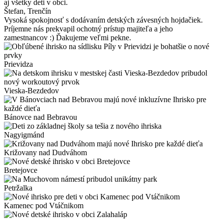
aj všetky deti v obci.
Štefan
, Trenčín
Vysoká spokojnosť s dodávaním detských závesných hojdačiek.
Príjemne nás prekvapil ochotný prístup majiteľa a jeho
zamestnancov :) Ďakujeme veľmi pekne.
Prievidza
Vieska-Bezdedov
Bánovce nad Bebravou
Nagyigmánd
Križovany nad Dudváhom
Bretejovce
Petržalka
Kamenec pod Vtáčnikom