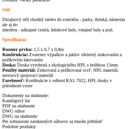
Stôl
Dizajnový stôl vhodný nielen do exteriéru - parky, ihriská, námestia
ale aj do
interiéru - nákupné centrá, letiskové haly, vstupné haly a pod.
Špecifikácia:
Rozmer prvku:
1,5 x 0,7 x 0,8m
Konštrukcia:
Zvarenec výpalkov a jaklov ošetrený zinkovaním a
práškovým lakovaním
Doska:
Doska vyrobená z ekologického HPL s hrúbkou 15mm
Použitý materiál:
Zinkovaná a práškovaná oceľ, HPL materiál,
nerezový spojovací materiál
Farebnosť:
Konštrukcie v odtieni RAL 7022, HPL dosky v
prírodnom vzore
Dokumenty na stiahnutie:
Katalógový list
PDF na stiahnutie
DWG súbor
DWG na stiahnutie
Pre zobrazenie zamknutých súborov sa musíte prihlásiť
Podobné produkty