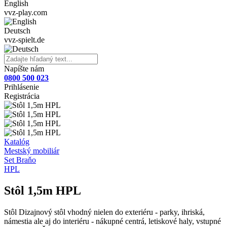
English
vvz-play.com
Deutsch
vvz-spielt.de
Napíšte nám
0800 500 023
Prihlásenie
Registrácia
Katalóg
Mestský mobiliár
Set Braňo
HPL
Stôl 1,5m HPL
Stôl Dizajnový stôl vhodný nielen do exteriéru - parky, ihriská,
námestia ale aj do interiéru - nákupné centrá, letiskové haly, vstupné