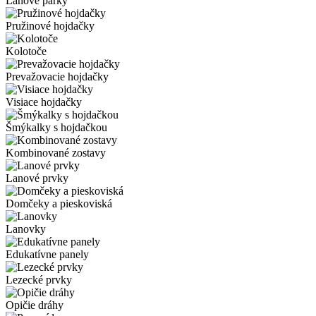
Lanové parky
Pružinové hojdačky
Kolotoče
Prevažovacie hojdačky
Visiace hojdačky
Šmýkalky s hojdačkou
Kombinované zostavy
Lanové prvky
Domčeky a pieskoviská
Lanovky
Edukatívne panely
Lezecké prvky
Opičie dráhy