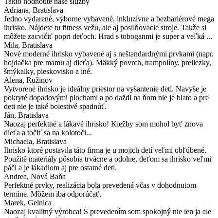
Takto hodnotíte naše služby
Adriana
, Bratislava
Jedno vydarené, výborne vybavené, inkluzívne a bezbariérové mega
ihrisko. Nájdete tu fitness vežu, ale aj posilňovacie stroje. Takže si
môžete zacvičiť popri deťoch. Hrad s toboganmi je super a veľká ...
Mila
, Bratislava
Nové moderné ihrisko vybavené aj s neštandardnými prvkami (napr.
hojdačka pre mamu aj dieťa). Mäkký povrch, trampolíny, preliezky,
šmýkalky, pieskovisko a iné.
Alena
, Ružinov
Vytvorené ihrisko je ideálny priestor na vyšantenie detí. Navyše je
pokryté dopadovými plochami a po daždi na ňom nie je blato a pre
deti nie je také bolestivé spadnúť.
Ján
, Bratislava
Naozaj perfektné a lákavé ihrisko! Kiežby som mohol byť znova
dieťa a točiť sa na kolotoči...
Michaela
, Bratislava
Ihrisko ktoré postavila táto firma je u mojich detí veľmi obľúbené.
Použité materiály pôsobia trvácne a odolne, deťom sa ihrisko veľmi
páči a je lákadlom aj pre ostatné deti.
Andrea
, Nová Baňa
Perfektné prvky, realizácia bola prevedená včas v dohodnutom
termíne. Môžem iba odporúčať.
Marek
, Gelnica
Naozaj kvalitný výrobca! S prevedením som spokojný nie len ja ale