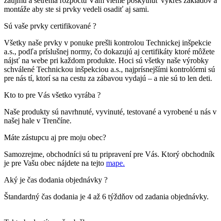
záujmu a šetrenia rozpočtu Vám vieme poskytnúť výkres základov a
montáže aby ste si prvky vedeli osadiť aj sami.
Sú vaše prvky certifikované ?
Všetky naše prvky v ponuke prešli kontrolou Technickej inšpekcie
a.s., podľa príslušnej normy, čo dokazujú aj certifikáty ktoré môžete
nájsť na webe pri každom produkte. Hoci sú všetky naše výrobky
schválené Technickou inšpekciou a.s., najprísnejšími kontrolórmi sú
pre nás tí, ktorí sa na cestu za zábavou vydajú – a nie sú to len deti.
Kto to pre Vás všetko vyrába ?
Naše produkty sú navrhnuté, vyvinuté, testované a vyrobené u nás v
našej hale v Trenčíne.
Máte zástupcu aj pre moju obec?
Samozrejme, obchodníci sú tu pripravení pre Vás. Ktorý obchodník
je pre Vašu obec nájdete na tejto
mape.
Aký je čas dodania objednávky ?
Štandardný čas dodania je 4 až 6 týždňov od zadania objednávky.