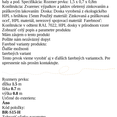
haly a pod. Špecifikácia: Rozmer prvku: 1,5 x 0,7 x 0,8m
Konštrukcia: Zvarenec výpalkov a jaklov ošetrený zinkovaním a
práškovým lakovaním Doska: Doska vyrobená z ekologického
HPL s hrúbkou 15mm Použitý materiál: Zinkovaná a práškovaná
oceľ, HPL materiál, nerezový spojovací materiál Farebnosť:
Konštrukcie v odtieni RAL 7022, HPL dosky v prírodnom vzore
Zobraziť celý popis a parametre produktu
Mám záujem o tento produkt
Pošlite nám nezáväzný dopyt
Farebné varianty produktu:
Ďalšie možnosti
farebných variant
Tento prvok vieme vyrobiť aj v ďalších farebných variantoch. Pre
upresnenie nás prosím kontaktujte.
Rozmery prvku:
dĺžka
1.5
m
šírka
0.7
m
výška
0.8
m
Určené do exterieru:
Áno
Kód položky:
BR-S15-H
Zobraziť všetky parametre