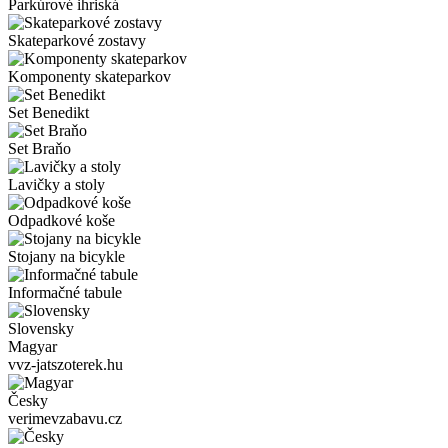
Parkúrové ihriská
Skateparkové zostavy
Komponenty skateparkov
Set Benedikt
Set Braňo
Lavičky a stoly
Odpadkové koše
Stojany na bicykle
Informačné tabule
Slovensky
Magyar
vvz-jatszoterek.hu
Česky
verimevzabavu.cz