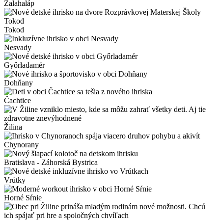
Zalahaláp
Tokod
Nesvady
Győrladamér
Dohňany
Čachtice
Žilina
Chynorany
Bratislava - Záhorská Bystrica
Vrútky
Horné Sŕnie