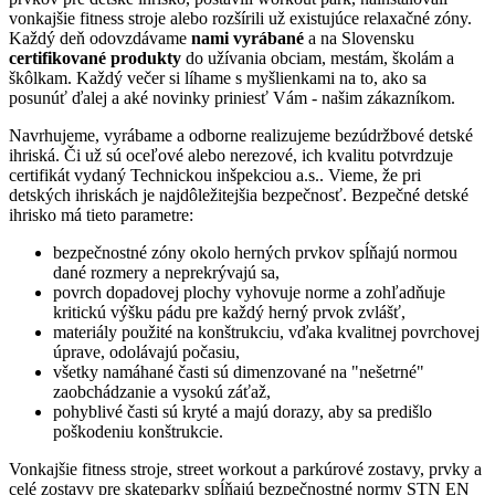
vonkajšie fitness stroje alebo rozšírili už existujúce relaxačné zóny.
Každý deň odovzdávame
nami vyrábané
a na Slovensku
certifikované produkty
do užívania obciam, mestám, školám a
škôlkam. Každý večer si líhame s myšlienkami na to, ako sa
posunúť ďalej a aké novinky priniesť Vám - našim zákazníkom.
Navrhujeme, vyrábame a odborne realizujeme bezúdržbové detské
ihriská. Či už sú oceľové alebo nerezové, ich kvalitu potvrdzuje
certifikát vydaný Technickou inšpekciou a.s.. Vieme, že pri
detských ihriskách je najdôležitejšia bezpečnosť. Bezpečné detské
ihrisko má tieto parametre:
bezpečnostné zóny okolo herných prvkov spĺňajú normou
dané rozmery a neprekrývajú sa,
povrch dopadovej plochy vyhovuje norme a zohľadňuje
kritickú výšku pádu pre každý herný prvok zvlášť,
materiály použité na konštrukciu, vďaka kvalitnej povrchovej
úprave, odolávajú počasiu,
všetky namáhané časti sú dimenzované na "nešetrné"
zaobchádzanie a vysokú záťaž,
pohyblivé časti sú kryté a majú dorazy, aby sa predišlo
poškodeniu konštrukcie.
Vonkajšie fitness stroje, street workout a parkúrové zostavy, prvky a
celé zostavy pre skateparky spĺňajú bezpečnostné normy STN EN