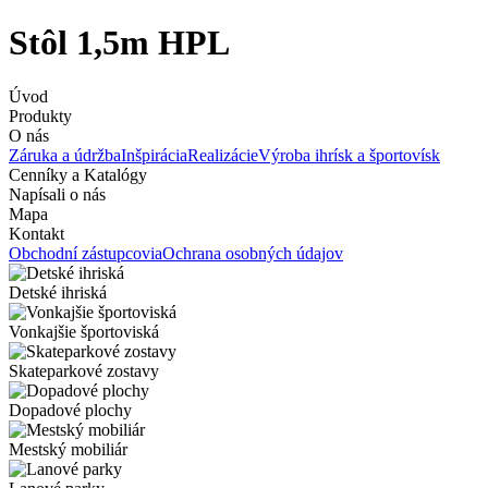
Stôl 1,5m HPL
Úvod
Produkty
O nás
Záruka a údržba
Inšpirácia
Realizácie
Výroba ihrísk a športovísk
Cenníky a Katalógy
Napísali o nás
Mapa
Kontakt
Obchodní zástupcovia
Ochrana osobných údajov
Detské ihriská
Vonkajšie športoviská
Skateparkové zostavy
Dopadové plochy
Mestský mobiliár