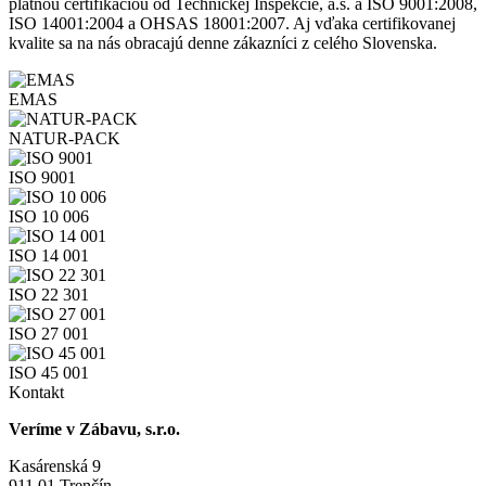
platnou certifikáciou od Technickej Inšpekcie, a.s. a ISO 9001:2008,
ISO 14001:2004 a OHSAS 18001:2007. Aj vďaka certifikovanej
kvalite sa na nás obracajú denne zákazníci z celého Slovenska.
EMAS
NATUR-PACK
ISO 9001
ISO 10 006
ISO 14 001
ISO 22 301
ISO 27 001
ISO 45 001
Kontakt
Veríme v Zábavu, s.r.o.
Kasárenská 9
911 01 Trenčín