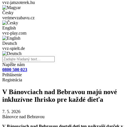
vvz-jatszoterek.hu
Česky
verimevzabavu.cz
English
vvz-play.com
Deutsch
vvz-spielt.de
Napíšte nám
0800 500 023
Prihlásenie
Registrácia
V Bánovciach nad Bebravou majú nové
inkluzívne Ihrisko pre každé dieťa
7. 5. 2026
Bánovce nad Bebravou
V Bánovciach nad Bebravou dostali deti ten najkrajší darček v