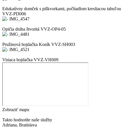
Edukatívny domček s piškvorkami, počítadlom kresliacou tabuľou
VVZ-PD006
Opičia dráha štvoritá VVZ-OP4-05
Pružinová hojdačka Koník VVZ-SH003
Visiaca hojdačka VVZ-VH009
Zobraziť mapu
Takto hodnotíte naše služby
Adriana
, Bratislava