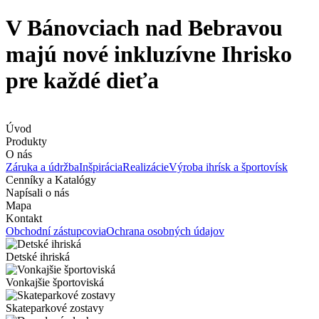
V Bánovciach nad Bebravou
majú nové inkluzívne Ihrisko
pre každé dieťa
Úvod
Produkty
O nás
Záruka a údržba
Inšpirácia
Realizácie
Výroba ihrísk a športovísk
Cenníky a Katalógy
Napísali o nás
Mapa
Kontakt
Obchodní zástupcovia
Ochrana osobných údajov
Detské ihriská
Vonkajšie športoviská
Skateparkové zostavy