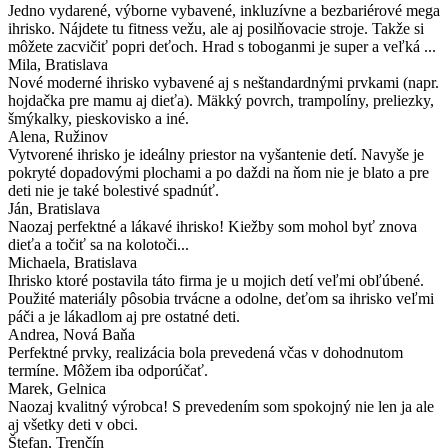
Jedno vydarené, výborne vybavené, inkluzívne a bezbariérové mega
ihrisko. Nájdete tu fitness vežu, ale aj posilňovacie stroje. Takže si
môžete zacvičiť popri deťoch. Hrad s toboganmi je super a veľká ...
Mila
, Bratislava
Nové moderné ihrisko vybavené aj s neštandardnými prvkami (napr.
hojdačka pre mamu aj dieťa). Mäkký povrch, trampolíny, preliezky,
šmýkalky, pieskovisko a iné.
Alena
, Ružinov
Vytvorené ihrisko je ideálny priestor na vyšantenie detí. Navyše je
pokryté dopadovými plochami a po daždi na ňom nie je blato a pre
deti nie je také bolestivé spadnúť.
Ján
, Bratislava
Naozaj perfektné a lákavé ihrisko! Kiežby som mohol byť znova
dieťa a točiť sa na kolotoči...
Michaela
, Bratislava
Ihrisko ktoré postavila táto firma je u mojich detí veľmi obľúbené.
Použité materiály pôsobia trvácne a odolne, deťom sa ihrisko veľmi
páči a je lákadlom aj pre ostatné deti.
Andrea
, Nová Baňa
Perfektné prvky, realizácia bola prevedená včas v dohodnutom
termíne. Môžem iba odporúčať.
Marek
, Gelnica
Naozaj kvalitný výrobca! S prevedením som spokojný nie len ja ale
aj všetky deti v obci.
Štefan
, Trenčín