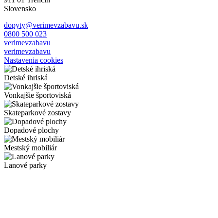
Slovensko
dopyty@verimevzabavu.sk
0800 500 023
verimevzabavu
verimevzabavu
Nastavenia cookies
Detské ihriská
Vonkajšie športoviská
Skateparkové zostavy
Dopadové plochy
Mestský mobiliár
Lanové parky