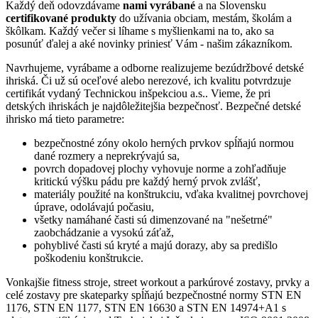
Každý deň odovzdávame
nami vyrábané
a na Slovensku
certifikované produkty
do užívania obciam, mestám, školám a
škôlkam. Každý večer si líhame s myšlienkami na to, ako sa
posunúť ďalej a aké novinky priniesť Vám - našim zákazníkom.
Navrhujeme, vyrábame a odborne realizujeme bezúdržbové detské
ihriská. Či už sú oceľové alebo nerezové, ich kvalitu potvrdzuje
certifikát vydaný Technickou inšpekciou a.s.. Vieme, že pri
detských ihriskách je najdôležitejšia bezpečnosť. Bezpečné detské
ihrisko má tieto parametre:
bezpečnostné zóny okolo herných prvkov spĺňajú normou
dané rozmery a neprekrývajú sa,
povrch dopadovej plochy vyhovuje norme a zohľadňuje
kritickú výšku pádu pre každý herný prvok zvlášť,
materiály použité na konštrukciu, vďaka kvalitnej povrchovej
úprave, odolávajú počasiu,
všetky namáhané časti sú dimenzované na "nešetrné"
zaobchádzanie a vysokú záťaž,
pohyblivé časti sú kryté a majú dorazy, aby sa predišlo
poškodeniu konštrukcie.
Vonkajšie fitness stroje, street workout a parkúrové zostavy, prvky a
celé zostavy pre skateparky spĺňajú bezpečnostné normy STN EN
1176, STN EN 1177, STN EN 16630 a STN EN 14974+A1 s