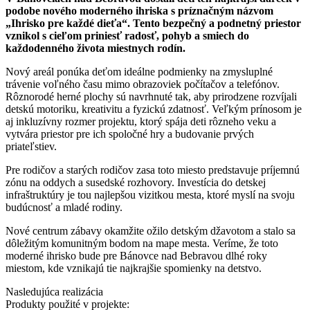
podobe nového moderného ihriska s príznačným názvom
„Ihrisko pre každé dieťa“. Tento bezpečný a podnetný priestor
vznikol s cieľom priniesť radosť, pohyb a smiech do
každodenného života miestnych rodín.
Nový areál ponúka deťom ideálne podmienky na zmysluplné
trávenie voľného času mimo obrazoviek počítačov a telefónov.
Rôznorodé herné plochy sú navrhnuté tak, aby prirodzene rozvíjali
detskú motoriku, kreativitu a fyzickú zdatnosť. Veľkým prínosom je
aj inkluzívny rozmer projektu, ktorý spája deti rôzneho veku a
vytvára priestor pre ich spoločné hry a budovanie prvých
priateľstiev.
Pre rodičov a starých rodičov zasa toto miesto predstavuje príjemnú
zónu na oddych a susedské rozhovory. Investícia do detskej
infraštruktúry je tou najlepšou vizitkou mesta, ktoré myslí na svoju
budúcnosť a mladé rodiny.
Nové centrum zábavy okamžite ožilo detským džavotom a stalo sa
dôležitým komunitným bodom na mape mesta. Veríme, že toto
moderné ihrisko bude pre Bánovce nad Bebravou dlhé roky
miestom, kde vznikajú tie najkrajšie spomienky na detstvo.
Nasledujúca realizácia
Produkty použité v projekte: