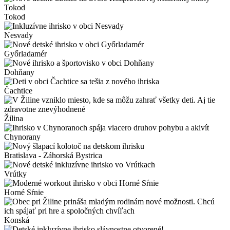
Tokod
Nesvady
Győrladamér
Dohňany
Čachtice
Žilina
Chynorany
Bratislava - Záhorská Bystrica
Vrútky
Horné Sŕnie
Konská