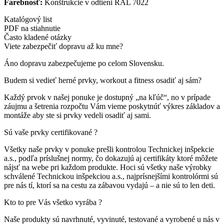
Farebnosť:
Konštrukcie v odtieni RAL 7022
Katalógový list
PDF na stiahnutie
Často kladené otázky
Viete zabezpečiť dopravu až ku mne?
Áno dopravu zabezpečujeme po celom Slovensku.
Budem si vedieť herné prvky, workout a fitness osadiť aj sám?
Každý prvok v našej ponuke je dostupný „na kľúč“, no v prípade
záujmu a šetrenia rozpočtu Vám vieme poskytnúť výkres základov a
montáže aby ste si prvky vedeli osadiť aj sami.
Sú vaše prvky certifikované ?
Všetky naše prvky v ponuke prešli kontrolou Technickej inšpekcie
a.s., podľa príslušnej normy, čo dokazujú aj certifikáty ktoré môžete
nájsť na webe pri každom produkte. Hoci sú všetky naše výrobky
schválené Technickou inšpekciou a.s., najprísnejšími kontrolórmi sú
pre nás tí, ktorí sa na cestu za zábavou vydajú – a nie sú to len deti.
Kto to pre Vás všetko vyrába ?
Naše produkty sú navrhnuté, vyvinuté, testované a vyrobené u nás v