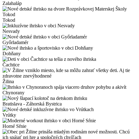
Zalahaláp
Tokod
Nesvady
Győrladamér
Dohňany
Čachtice
Žilina
Chynorany
Bratislava - Záhorská Bystrica
Vrútky
Horné Sŕnie