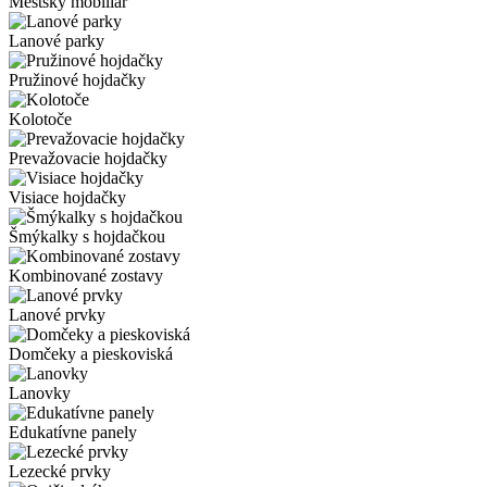
Mestský mobiliár
Lanové parky
Pružinové hojdačky
Kolotoče
Prevažovacie hojdačky
Visiace hojdačky
Šmýkalky s hojdačkou
Kombinované zostavy
Lanové prvky
Domčeky a pieskoviská
Lanovky
Edukatívne panely
Lezecké prvky