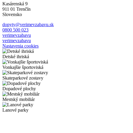
Kasárenská 9
911 01 Trenčín
Slovensko
dopyty@verimevzabavu.sk
0800 500 023
verimevzabavu
verimevzabavu
Nastavenia cookies
Detské ihriská
Vonkajšie športoviská
Skateparkové zostavy
Dopadové plochy
Mestský mobiliár
Lanové parky