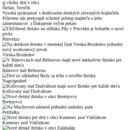
aj všetky deti v obci.
Štefan
, Trenčín
Vysoká spokojnosť s dodávaním detských závesných hojdačiek.
Príjemne nás prekvapil ochotný prístup majiteľa a jeho
zamestnancov :) Ďakujeme veľmi pekne.
Prievidza
Vieska-Bezdedov
Bánovce nad Bebravou
Nagyigmánd
Križovany nad Dudváhom
Bretejovce
Petržalka
Kamenec pod Vtáčnikom