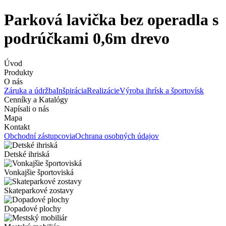
Parková lavička bez operadla s
podrúčkami 0,6m drevo
Úvod
Produkty
O nás
Záruka a údržba
Inšpirácia
Realizácie
Výroba ihrísk a športovísk
Cenníky a Katalógy
Napísali o nás
Mapa
Kontakt
Obchodní zástupcovia
Ochrana osobných údajov
Detské ihriská
Vonkajšie športoviská
Skateparkové zostavy
Dopadové plochy