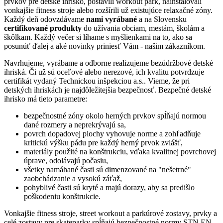
prvkov pre detské ihrisko, postavili workout park, nainštalovali
vonkajšie fitness stroje alebo rozšírili už existujúce relaxačné zóny.
Každý deň odovzdávame
nami vyrábané
a na Slovensku
certifikované produkty
do užívania obciam, mestám, školám a
škôlkam. Každý večer si líhame s myšlienkami na to, ako sa
posunúť ďalej a aké novinky priniesť Vám - našim zákazníkom.
Navrhujeme, vyrábame a odborne realizujeme bezúdržbové detské
ihriská. Či už sú oceľové alebo nerezové, ich kvalitu potvrdzuje
certifikát vydaný Technickou inšpekciou a.s.. Vieme, že pri
detských ihriskách je najdôležitejšia bezpečnosť. Bezpečné detské
ihrisko má tieto parametre:
bezpečnostné zóny okolo herných prvkov spĺňajú normou
dané rozmery a neprekrývajú sa,
povrch dopadovej plochy vyhovuje norme a zohľadňuje
kritickú výšku pádu pre každý herný prvok zvlášť,
materiály použité na konštrukciu, vďaka kvalitnej povrchovej
úprave, odolávajú počasiu,
všetky namáhané časti sú dimenzované na "nešetrné"
zaobchádzanie a vysokú záťaž,
pohyblivé časti sú kryté a majú dorazy, aby sa predišlo
poškodeniu konštrukcie.
Vonkajšie fitness stroje, street workout a parkúrové zostavy, prvky a
celé zostavy pre skateparky spĺňajú bezpečnostné normy STN EN