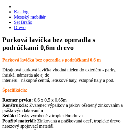
Katalóg
Mestský mobiliár
Set Braňo
Drevo
Parková lavička bez operadla s
podrúčkami 0,6m drevo
Parková lavička bez operadla s podrúčkami 0,6 m
Dizajnová parková lavička vhodná nielen do exteriéru - parky,
ihriská, námestia ale aj do
interiéru - nákupné centrá, letiskové haly, vstupné haly a pod.
Špecifikácia:
Rozmer prvku:
0,6 x 0,5 x 0,65m
Konštrukcia:
Zvarenec výpalkov a jaklov ošetrený zinkovaním a
práškovým lakovaním
Sedák:
Dosky vyrobené z tropického dreva
Použitý materiál:
Zinkovaná a práškovaná oceľ, tropické drevo,
nerezový spojovací materiál