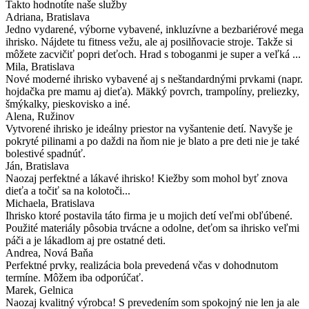
Takto hodnotíte naše služby
Adriana
, Bratislava
Jedno vydarené, výborne vybavené, inkluzívne a bezbariérové mega
ihrisko. Nájdete tu fitness vežu, ale aj posilňovacie stroje. Takže si
môžete zacvičiť popri deťoch. Hrad s toboganmi je super a veľká ...
Mila
, Bratislava
Nové moderné ihrisko vybavené aj s neštandardnými prvkami (napr.
hojdačka pre mamu aj dieťa). Mäkký povrch, trampolíny, preliezky,
šmýkalky, pieskovisko a iné.
Alena
, Ružinov
Vytvorené ihrisko je ideálny priestor na vyšantenie detí. Navyše je
pokryté pilinami a po daždi na ňom nie je blato a pre deti nie je také
bolestivé spadnúť.
Ján
, Bratislava
Naozaj perfektné a lákavé ihrisko! Kiežby som mohol byť znova
dieťa a točiť sa na kolotoči...
Michaela
, Bratislava
Ihrisko ktoré postavila táto firma je u mojich detí veľmi obľúbené.
Použité materiály pôsobia trvácne a odolne, deťom sa ihrisko veľmi
páči a je lákadlom aj pre ostatné deti.
Andrea
, Nová Baňa
Perfektné prvky, realizácia bola prevedená včas v dohodnutom
termíne. Môžem iba odporúčať.
Marek
, Gelnica
Naozaj kvalitný výrobca! S prevedením som spokojný nie len ja ale