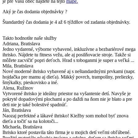
je pre Vašu obec nájdete na tejto
mape.
Aký je čas dodania objednávky ?
Štandardný čas dodania je 4 až 6 týždňov od zadania objednávky.
Takto hodnotíte naše služby
Adriana
, Bratislava
Jedno vydarené, výborne vybavené, inkluzívne a bezbariérové mega
ihrisko. Nájdete tu fitness vežu, ale aj posilňovacie stroje. Takže si
môžete zacvičiť popri deťoch. Hrad s toboganmi je super a veľká ...
Mila
, Bratislava
Nové moderné ihrisko vybavené aj s neštandardnými prvkami (napr.
hojdačka pre mamu aj dieťa). Mäkký povrch, trampolíny, preliezky,
šmýkalky, pieskovisko a iné.
Alena
, Ružinov
Vytvorené ihrisko je ideálny priestor na vyšantenie detí. Navyše je
pokryté dopadovými plochami a po daždi na ňom nie je blato a pre
deti nie je také bolestivé spadnúť.
Ján
, Bratislava
Naozaj perfektné a lákavé ihrisko! Kiežby som mohol byť znova
dieťa a točiť sa na kolotoči...
Michaela
, Bratislava
Ihrisko ktoré postavila táto firma je u mojich detí veľmi obľúbené.
Použité materiály pôsobia trvácne a odolne, deťom sa ihrisko veľmi