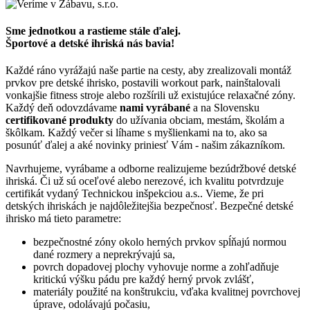
Sme jednotkou a rastieme stále ďalej.
Športové a detské ihriská nás bavia!
Každé ráno vyrážajú naše partie na cesty, aby zrealizovali montáž
prvkov pre detské ihrisko, postavili workout park, nainštalovali
vonkajšie fitness stroje alebo rozšírili už existujúce relaxačné zóny.
Každý deň odovzdávame
nami vyrábané
a na Slovensku
certifikované produkty
do užívania obciam, mestám, školám a
škôlkam. Každý večer si líhame s myšlienkami na to, ako sa
posunúť ďalej a aké novinky priniesť Vám - našim zákazníkom.
Navrhujeme, vyrábame a odborne realizujeme bezúdržbové detské
ihriská. Či už sú oceľové alebo nerezové, ich kvalitu potvrdzuje
certifikát vydaný Technickou inšpekciou a.s.. Vieme, že pri
detských ihriskách je najdôležitejšia bezpečnosť. Bezpečné detské
ihrisko má tieto parametre:
bezpečnostné zóny okolo herných prvkov spĺňajú normou
dané rozmery a neprekrývajú sa,
povrch dopadovej plochy vyhovuje norme a zohľadňuje
kritickú výšku pádu pre každý herný prvok zvlášť,
materiály použité na konštrukciu, vďaka kvalitnej povrchovej
úprave, odolávajú počasiu,