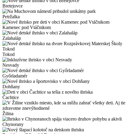
Bretejovce
Petržalka
Kamenec pod Vtáčnikom
Zalahaláp
Tokod
Nesvady
Győrladamér
Dohňany
Čachtice
Žilina
Chynorany