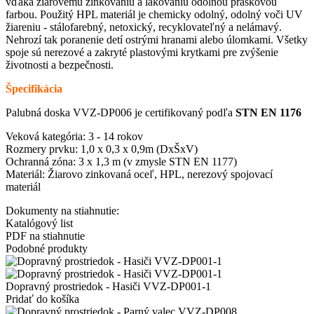
vďaka žiarovému zinkovaniu a lakovaniu odolnou práškovou
farbou. Použitý HPL materiál je chemicky odolný, odolný voči UV
žiareniu - stálofarebný, netoxický, recyklovateľný a nelámavý.
Nehrozí tak poranenie detí ostrými hranami alebo úlomkami. Všetky
spoje sú nerezové a zakryté plastovými krytkami pre zvýšenie
životnosti a bezpečnosti.
Špecifikácia
Palubná doska VVZ-DP006 je certifikovaný podľa
STN EN 1176
Veková kategória: 3 - 14 rokov
Rozmery prvku: 1,0 x 0,3 x 0,9m (DxŠxV)
Ochranná zóna: 3 x 1,3 m (v zmysle STN EN 1177)
Materiál: Žiarovo zinkovaná oceľ, HPL, nerezový spojovací
materiál
Dokumenty na stiahnutie:
Katalógový list
PDF na stiahnutie
Podobné produkty
Dopravný prostriedok - Hasiči VVZ-DP001-1
Pridať do košíka