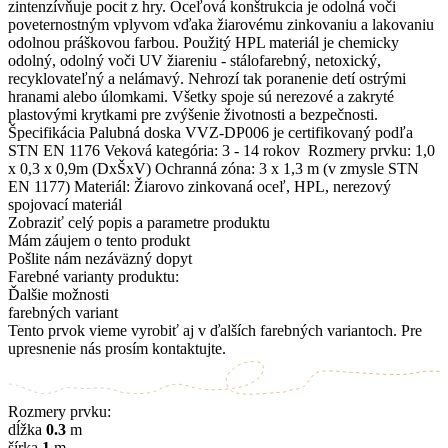
zintenzívňuje pocit z hry. Oceľová konštrukcia je odolná voči
poveternostným vplyvom vďaka žiarovému zinkovaniu a lakovaniu
odolnou práškovou farbou. Použitý HPL materiál je chemicky
odolný, odolný voči UV žiareniu - stálofarebný, netoxický,
recyklovateľný a nelámavý. Nehrozí tak poranenie detí ostrými
hranami alebo úlomkami. Všetky spoje sú nerezové a zakryté
plastovými krytkami pre zvýšenie životnosti a bezpečnosti.
Špecifikácia Palubná doska VVZ-DP006 je certifikovaný podľa
STN EN 1176 Veková kategória: 3 - 14 rokov Rozmery prvku: 1,0
x 0,3 x 0,9m (DxŠxV) Ochranná zóna: 3 x 1,3 m (v zmysle STN
EN 1177) Materiál: Žiarovo zinkovaná oceľ, HPL, nerezový
spojovací materiál
Zobraziť celý popis a parametre produktu
Mám záujem o tento produkt
Pošlite nám nezáväzný dopyt
Farebné varianty produktu:
Ďalšie možnosti
farebných variant
Tento prvok vieme vyrobiť aj v ďalších farebných variantoch. Pre
upresnenie nás prosím kontaktujte.
Rozmery prvku:
dĺžka
0.3
m
šírka
1
m