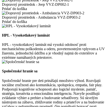
Dopravný prostriedok - Jeep VVZ-DP002-1
Pridať do košíka
Dopravný prostriedok - Ambulancia VVZ-DP003-2
Pridať do košíka
HPL - Vysokotlakový laminát
HPL - vysokotlakový laminát má vysokú odolnosť proti
mechanickému poškodeniu a oderu, poveternostným vplyvom a UV
žiareniu, jednoduchú údržbu a je vhodný najmä do exteriérov a
extrémne namáhaných priestorov.
Spoločenské hranie sa
Spoločenské hranie pre deti prinášajú množstvo výhod. Rozvíjajú
sociálne zručnosti ako komunikácia, spolupráca, empatia, fair play.
Podporujú kognitívne schopnosti ako logické myslenie, pamäť,
stratégia, kreativita a emocionálnu inteligenciu. Navyše posilňujú
zvládanie výhier a prehier a budovanie sebadôvery. Sú skvelým
nástrojom na zábavu, zbližovanie rodiny a priateľov a na budovanie
vzťahov v neformálnom prostredí, čím pomáhajú bojovať proti