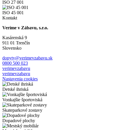
ISO 27 001
ISO 45 001
Kontakt
Veríme v Zábavu, s.r.o.
Kasárenská 9
911 01 Trenčín
Slovensko
dopyty@verimevzabavu.sk
0800 500 023
verimevzabavu
verimevzabavu
Nastavenia cookies
Detské ihriská
Vonkajšie športoviská
Skateparkové zostavy
Dopadové plochy