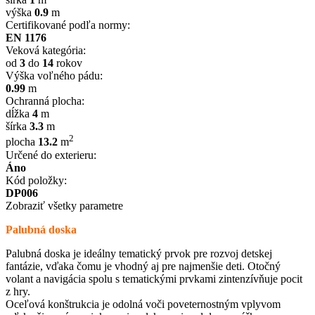
výška
0.9
m
Certifikované podľa normy:
EN 1176
Veková kategória:
od
3
do
14
rokov
Výška voľného pádu:
0.99
m
Ochranná plocha:
dĺžka
4
m
šírka
3.3
m
2
plocha
13.2
m
Určené do exterieru:
Áno
Kód položky:
DP006
Zobraziť všetky parametre
Palubná doska
Palubná doska je ideálny tematický prvok pre rozvoj detskej
fantázie, vďaka čomu je vhodný aj pre najmenšie deti. Otočný
volant a navigácia spolu s tematickými prvkami zintenzívňuje pocit
z hry.
Oceľová konštrukcia je odolná voči poveternostným vplyvom