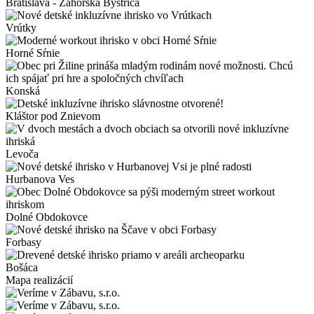
Bratislava - Záhorská Bystrica
Vrútky
Horné Sŕnie
Konská
Kláštor pod Znievom
Levoča
Hurbanova Ves
Dolné Obdokovce
Forbasy
Bošáca
Mapa realizácií