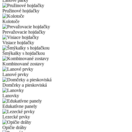
Lanové parky
Pružinové hojdačky
Kolotoče
Prevažovacie hojdačky
Visiace hojdačky
Šmýkalky s hojdačkou
Kombinované zostavy
Lanové prvky
Domčeky a pieskoviská
Lanovky
Edukatívne panely
Lezecké prvky
Opičie dráhy