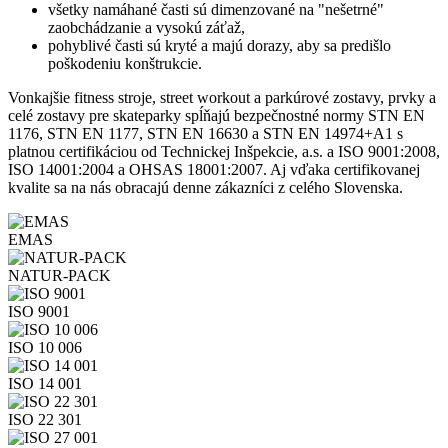
všetky namáhané časti sú dimenzované na "nešetrné"
zaobchádzanie a vysokú záťaž,
pohyblivé časti sú kryté a majú dorazy, aby sa predišlo
poškodeniu konštrukcie.
Vonkajšie fitness stroje, street workout a parkúrové zostavy, prvky a
celé zostavy pre skateparky spĺňajú bezpečnostné normy STN EN
1176, STN EN 1177, STN EN 16630 a STN EN 14974+A1 s
platnou certifikáciou od Technickej Inšpekcie, a.s. a ISO 9001:2008,
ISO 14001:2004 a OHSAS 18001:2007. Aj vďaka certifikovanej
kvalite sa na nás obracajú denne zákazníci z celého Slovenska.
EMAS
NATUR-PACK
ISO 9001
ISO 10 006
ISO 14 001
ISO 22 301