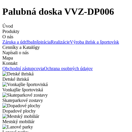
Palubná doska VVZ-DP006
Úvod
Produkty
O nás
Záruka a údržba
Inšpirácia
Realizácie
Výroba ihrísk a športovísk
Cenníky a Katalógy
Napísali o nás
Mapa
Kontakt
Obchodní zástupcovia
Ochrana osobných údajov
Detské ihriská
Vonkajšie športoviská
Skateparkové zostavy
Dopadové plochy
Mestský mobiliár