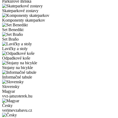
Parkúrové ihriská
Skateparkové zostavy
Komponenty skateparkov
Set Benedikt
Set Braňo
Lavičky a stoly
Odpadkové koše
Stojany na bicykle
Informačné tabule
Slovensky
Magyar
vvz-jatszoterek.hu
Česky
verimevzabavu.cz