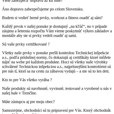
Viete zabezpečiť dopravu až ku mne?
Áno dopravu zabezpečujeme po celom Slovensku.
Budem si vedieť herné prvky, workout a fitness osadiť aj sám?
Každý prvok v našej ponuke je dostupný „na kľúč“, no v prípade
záujmu a šetrenia rozpočtu Vám vieme poskytnúť výkres základov a
montáže aby ste si prvky vedeli osadiť aj sami.
Sú vaše prvky certifikované ?
Všetky naše prvky v ponuke prešli kontrolou Technickej inšpekcie
a.s., podľa príslušnej normy, čo dokazujú aj certifikáty ktoré môžete
nájsť na webe pri každom produkte. Hoci sú všetky naše výrobky
schválené Technickou inšpekciou a.s., najprísnejšími kontrolórmi sú
pre nás tí, ktorí sa na cestu za zábavou vydajú – a nie sú to len deti.
Kto to pre Vás všetko vyrába ?
Naše produkty sú navrhnuté, vyvinuté, testované a vyrobené u nás v
našej hale v Trenčíne.
Máte zástupcu aj pre moju obec?
Samozrejme, obchodníci sú tu pripravení pre Vás. Ktorý obchodník