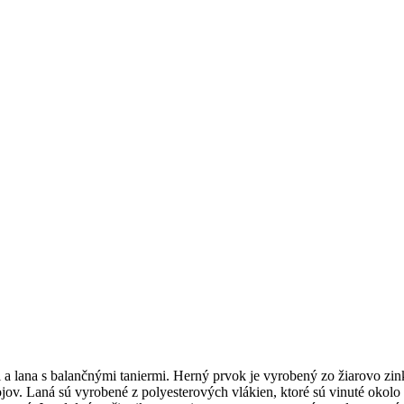
 a lana s balančnými taniermi. Herný prvok je vyrobený zo žiarovo zin
ojov. Laná sú vyrobené z polyesterových vlákien, ktoré sú vinuté okolo 