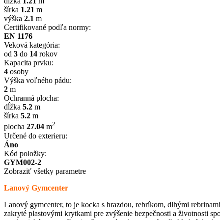
dĺžka
1.21
m
šírka
1.21
m
výška
2.1
m
Certifikované podľa normy:
EN 1176
Veková kategória:
od
3
do
14
rokov
Kapacita prvku:
4
osoby
Výška voľného pádu:
2
m
Ochranná plocha:
dĺžka
5.2
m
šírka
5.2
m
2
plocha
27.04
m
Určené do exterieru:
Áno
Kód položky:
GYM002-2
Zobraziť všetky parametre
Lanový Gymcenter
Lanový gymcenter, to je kocka s hrazdou, rebríkom, dlhými rebrinami
zakryté plastovými krytkami pre zvýšenie bezpečnosti a životnosti sp