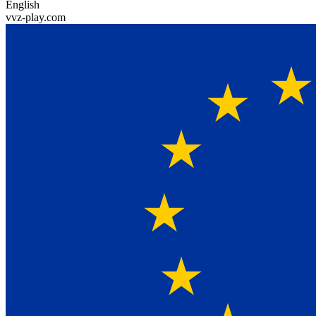
English
vvz-play.com