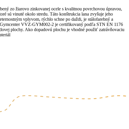
bený zo žiarovo zinkovanej ocele s kvalitnou povrchovou úpravou,
oré sú vinuté okolo stredu. Táto konštrukcia lana zvyšuje jeho
ernostným vplyvom, rýchlo schne po daždi, je stálofarebný a
vý Gymcenter VVZ-GYM002-2 je certifikovaný podľa STN EN 1176
dovej plochy. Ako dopadovú plochu je vhodné použiť zatrávňovaciu
teriál