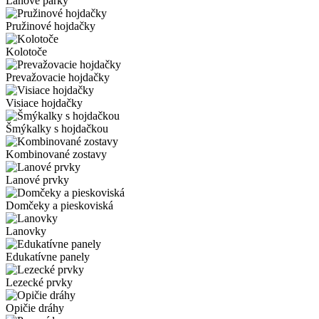
Lanové parky
Pružinové hojdačky
Kolotoče
Prevažovacie hojdačky
Visiace hojdačky
Šmýkalky s hojdačkou
Kombinované zostavy
Lanové prvky
Domčeky a pieskoviská
Lanovky
Edukatívne panely
Lezecké prvky
Opičie dráhy