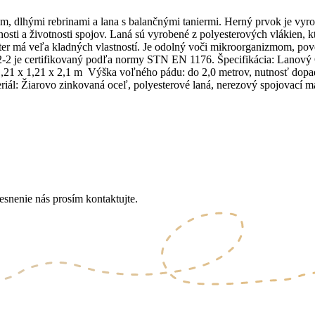
, dlhými rebrinami a lana s balančnými taniermi. Herný prvok je vyro
sti a životnosti spojov. Laná sú vyrobené z polyesterových vlákien, kt
r má veľa kladných vlastností. Je odolný voči mikroorganizmom, povet
2 je certifikovaný podľa normy STN EN 1176. Špecifikácia: Lano
,21 x 1,21 x 2,1 m Výška voľného pádu: do 2,0 metrov, nutnosť dopa
l: Žiarovo zinkovaná oceľ, polyesterové laná, nerezový spojovací ma
esnenie nás prosím kontaktujte.