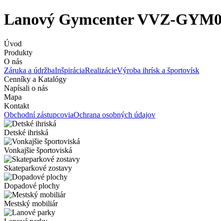
Lanový Gymcenter VVZ-GYM0
Úvod
Produkty
O nás
Záruka a údržba
Inšpirácia
Realizácie
Výroba ihrísk a športovísk
Cenníky a Katalógy
Napísali o nás
Mapa
Kontakt
Obchodní zástupcovia
Ochrana osobných údajov
Detské ihriská
Vonkajšie športoviská
Skateparkové zostavy
Dopadové plochy
Mestský mobiliár