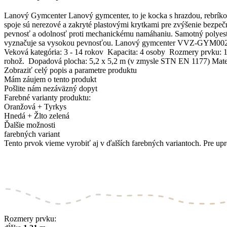
Lanový Gymcenter Lanový gymcenter, to je kocka s hrazdou, rebríkom
spoje sú nerezové a zakryté plastovými krytkami pre zvýšenie bezpečno
pevnosť a odolnosť proti mechanickému namáhaniu. Samotný polyeste
vyznačuje sa vysokou pevnosťou. Lanový gymcenter VVZ-GYM002-
Veková kategória: 3 - 14 rokov Kapacita: 4 osoby Rozmery prvku: 1
rohož. Dopadová plocha: 5,2 x 5,2 m (v zmysle STN EN 1177) Materiá
Zobraziť celý popis a parametre produktu
Mám záujem o tento produkt
Pošlite nám nezáväzný dopyt
Farebné varianty produktu:
Oranžová + Tyrkys
Hnedá + Žlto zelená
Ďalšie možnosti
farebných variant
Tento prvok vieme vyrobiť aj v ďalších farebných variantoch. Pre upr
Rozmery prvku: