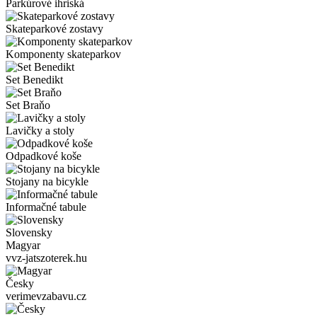
Parkúrové ihriská
Skateparkové zostavy
Komponenty skateparkov
Set Benedikt
Set Braňo
Lavičky a stoly
Odpadkové koše
Stojany na bicykle
Informačné tabule
Slovensky
Magyar
vvz-jatszoterek.hu
Česky
verimevzabavu.cz