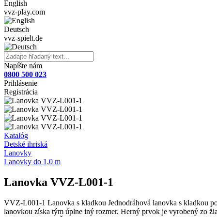
English
vvz-play.com
Deutsch
vvz-spielt.de
Napíšte nám
0800 500 023
Prihlásenie
Registrácia
Katalóg
Detské ihriská
Lanovky
Lanovky do 1,0 m
Lanovka VVZ-L001-1
VVZ-L001-1 Lanovka s kladkou Jednodráhová lanovka s kladkou posky
lanovkou získa tým úplne iný rozmer. Herný prvok je vyrobený zo žia