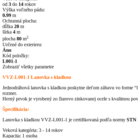
od
3
do
14
rokov
Výška voľného pádu:
0.99
m
Ochranná plocha:
dĺžka
20
m
šírka
4
m
2
plocha
80
m
Určené do exterieru:
Áno
Kód položky:
L001-1
Zobraziť všetky parametre
VVZ-L001-1 Lanovka s kladkou
Jednodráhová lanovka s kladkou poskytne deťom zábavu vo forme “lie
rozmer.
Herný prvok je vyrobený zo žiarovo zinkovanej ocele s kvalitnou pov
Špecifikácia:
Lanovka s kladkou VVZ-L001-1 je certifikovaná podľa normy
STN 
Veková kategória: 3 - 14 rokov
Kapacita: 1 osoba