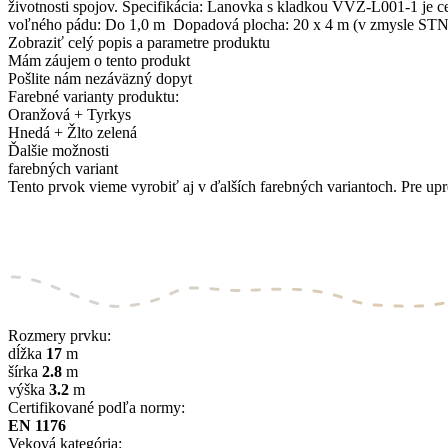
životnosti spojov. Špecifikácia: Lanovka s kladkou VVZ-L001-1 je
voľného pádu: Do 1,0 m Dopadová plocha: 20 x 4 m (v zmysle STN E
Zobraziť celý popis a parametre produktu
Mám záujem o tento produkt
Pošlite nám nezáväzný dopyt
Farebné varianty produktu:
Oranžová + Tyrkys
Hnedá + Žlto zelená
Ďalšie možnosti
farebných variant
Tento prvok vieme vyrobiť aj v ďalších farebných variantoch. Pre upr
Rozmery prvku:
dĺžka
17
m
šírka
2.8
m
výška
3.2
m
Certifikované podľa normy:
EN 1176
Veková kategória: