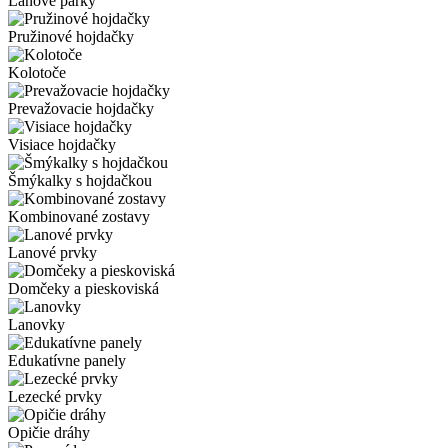
Lanové parky
Pružinové hojdačky
Kolotoče
Prevažovacie hojdačky
Visiace hojdačky
Šmýkalky s hojdačkou
Kombinované zostavy
Lanové prvky
Domčeky a pieskoviská
Lanovky
Edukatívne panely
Lezecké prvky
Opičie dráhy