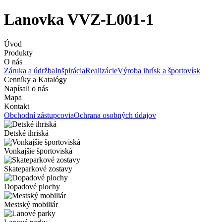
Lanovka VVZ-L001-1
Úvod
Produkty
O nás
Záruka a údržba
Inšpirácia
Realizácie
Výroba ihrísk a športovísk
Cenníky a Katalógy
Napísali o nás
Mapa
Kontakt
Obchodní zástupcovia
Ochrana osobných údajov
Detské ihriská
Vonkajšie športoviská
Skateparkové zostavy
Dopadové plochy
Mestský mobiliár