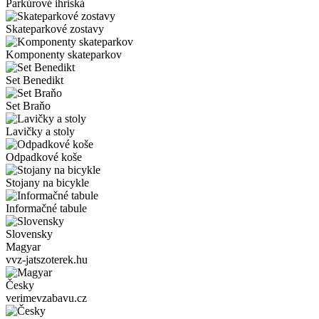
Parkúrové ihriská
Skateparkové zostavy
Komponenty skateparkov
Set Benedikt
Set Braňo
Lavičky a stoly
Odpadkové koše
Stojany na bicykle
Informačné tabule
Slovensky
Magyar
vvz-jatszoterek.hu
Česky
verimevzabavu.cz