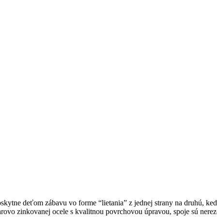
tne deťom zábavu vo forme “lietania” z jednej strany na druhú, keďž
rovo zinkovanej ocele s kvalitnou povrchovou úpravou, spoje sú nerez