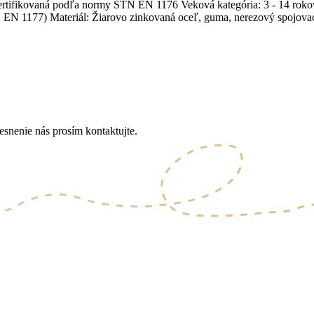
 certifikovaná podľa normy STN EN 1176 Veková kategória: 3 - 14 ro
N 1177) Materiál: Žiarovo zinkovaná oceľ, guma, nerezový spojovac
esnenie nás prosím kontaktujte.