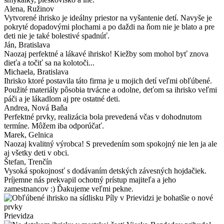
Alena
, Ružinov
Vytvorené ihrisko je ideálny priestor na vyšantenie detí. Navyše je
pokryté dopadovými plochami a po daždi na ňom nie je blato a pre
deti nie je také bolestivé spadnúť.
Ján
, Bratislava
Naozaj perfektné a lákavé ihrisko! Kiežby som mohol byť znova
dieťa a točiť sa na kolotoči...
Michaela
, Bratislava
Ihrisko ktoré postavila táto firma je u mojich detí veľmi obľúbené.
Použité materiály pôsobia trvácne a odolne, deťom sa ihrisko veľmi
páči a je lákadlom aj pre ostatné deti.
Andrea
, Nová Baňa
Perfektné prvky, realizácia bola prevedená včas v dohodnutom
termíne. Môžem iba odporúčať.
Marek
, Gelnica
Naozaj kvalitný výrobca! S prevedením som spokojný nie len ja ale
aj všetky deti v obci.
Štefan
, Trenčín
Vysoká spokojnosť s dodávaním detských závesných hojdačiek.
Príjemne nás prekvapil ochotný prístup majiteľa a jeho
zamestnancov :) Ďakujeme veľmi pekne.
Prievidza