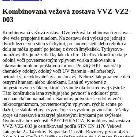
Kombinovaná vežová zostava VVZ-VZ2-
003
Kombinovaná vežová zostava Dvojvežová kombinovaná zostava -
dve veže prepojené tunelom. Na zostavu deti vylezú po jednej z
dvoch lezeckých stien s úchytmi, po lanovej sieti alebo rebríku a
dolu sa môžu spustiť po jednej z dvoch šmýkaliek. Tyrkysovo-
oranžový dizajn už z diaľky láka ku hre. Oceľová konštrukcia je
odolná voči poveternostným vplyvom vďaka zinkovaniu a
lakovaniu odolnou práškovou farbou. Použitý HPL materiál je
chemicky odolný, odolný voči UV žiareniu - stálofarebný,
netoxický, recyklovateľný a nelámavý. Nehrozí tak poranenie detí
ostrými hranami alebo úlomkami. Laná sú vyrobené z
polyesterových vlákien, ktoré sú vinuté okolo stredovej výstuže.
Táto konštrukcia lana zvyšuje jeho pevnosť a odolnosť proti
mechanickému namáhaniu. Samotný polyester je odolný voči
mikroorganizmom, poveternostným vplyvom, rýchlo schne po
daždi, je stálofarebný a vyznačuje sa vysokou pevnosťou. Všetky
spoje sú nerezové a zakryté plastovými krytkami pre zvýšenie
životnosti a bezpečnosti. ŠPECIFIKÁCIA: Kombinovaná zostava
VVZ-VZ2-003 je certifikovaná podľa STN EN 1176 Veková
kategória: 2 - 14 rokov Kapacita: 11 osôb Rozmery prvku: 4,8 x