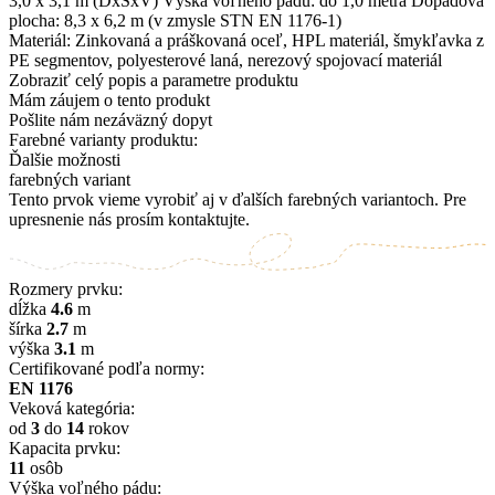
3,0 x 3,1 m (DxŠxV) Výška voľného pádu: do 1,0 metra Dopadová
plocha: 8,3 x 6,2 m (v zmysle STN EN 1176-1)
Materiál: Zinkovaná a práškovaná oceľ, HPL materiál, šmykľavka z
PE segmentov, polyesterové laná, nerezový spojovací materiál
Zobraziť celý popis a parametre produktu
Mám záujem o tento produkt
Pošlite nám nezáväzný dopyt
Farebné varianty produktu:
Ďalšie možnosti
farebných variant
Tento prvok vieme vyrobiť aj v ďalších farebných variantoch. Pre
upresnenie nás prosím kontaktujte.
Rozmery prvku:
dĺžka
4.6
m
šírka
2.7
m
výška
3.1
m
Certifikované podľa normy:
EN 1176
Veková kategória:
od
3
do
14
rokov
Kapacita prvku:
11
osôb
Výška voľného pádu: