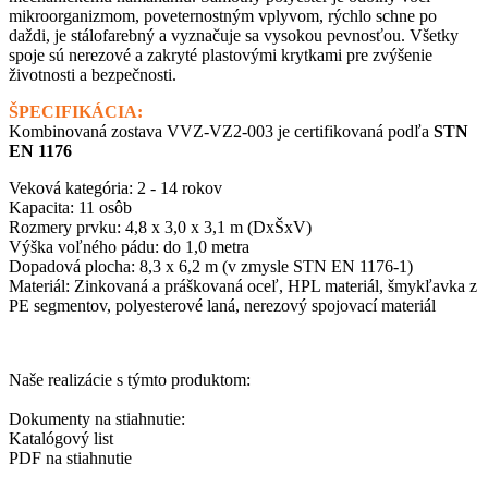
mikroorganizmom, poveternostným vplyvom, rýchlo schne po
daždi, je stálofarebný a vyznačuje sa vysokou pevnosťou. Všetky
spoje sú nerezové a zakryté plastovými krytkami pre zvýšenie
životnosti a bezpečnosti.
ŠPECIFIKÁCIA:
Kombinovaná zostava VVZ-VZ2-003 je certifikovaná podľa
STN
EN 1176
Veková kategória: 2 - 14 rokov
Kapacita: 11 osôb
Rozmery prvku: 4,8 x 3,0 x 3,1 m (DxŠxV)
Výška voľného pádu: do 1,0 metra
Dopadová plocha: 8,3 x 6,2 m (v zmysle STN EN 1176-1)
Materiál: Zinkovaná a práškovaná oceľ, HPL materiál, šmykľavka z
PE segmentov, polyesterové laná, nerezový spojovací materiál
Naše realizácie s týmto produktom:
Dokumenty na stiahnutie:
Katalógový list
PDF na stiahnutie