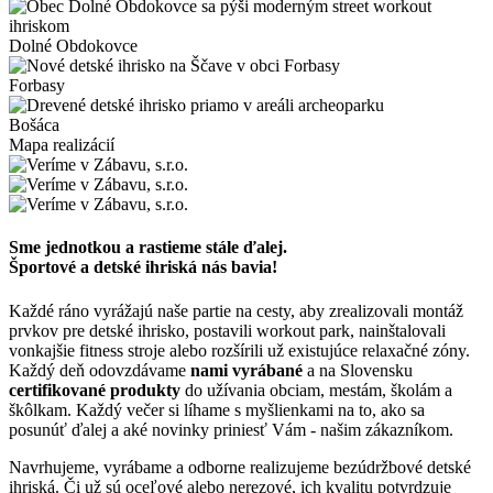
Dolné Obdokovce
Forbasy
Bošáca
Mapa realizácií
Sme jednotkou a rastieme stále ďalej.
Športové a detské ihriská nás bavia!
Každé ráno vyrážajú naše partie na cesty, aby zrealizovali montáž
prvkov pre detské ihrisko, postavili workout park, nainštalovali
vonkajšie fitness stroje alebo rozšírili už existujúce relaxačné zóny.
Každý deň odovzdávame
nami vyrábané
a na Slovensku
certifikované produkty
do užívania obciam, mestám, školám a
škôlkam. Každý večer si líhame s myšlienkami na to, ako sa
posunúť ďalej a aké novinky priniesť Vám - našim zákazníkom.
Navrhujeme, vyrábame a odborne realizujeme bezúdržbové detské
ihriská. Či už sú oceľové alebo nerezové, ich kvalitu potvrdzuje