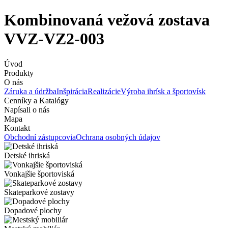
Kombinovaná vežová zostava
VVZ-VZ2-003
Úvod
Produkty
O nás
Záruka a údržba
Inšpirácia
Realizácie
Výroba ihrísk a športovísk
Cenníky a Katalógy
Napísali o nás
Mapa
Kontakt
Obchodní zástupcovia
Ochrana osobných údajov
Detské ihriská
Vonkajšie športoviská
Skateparkové zostavy
Dopadové plochy