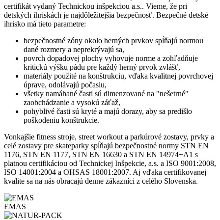
certifikát vydaný Technickou inšpekciou a.s.. Vieme, že pri
detských ihriskách je najdôležitejšia bezpečnosť. Bezpečné detské
ihrisko má tieto parametre:
bezpečnostné zóny okolo herných prvkov spĺňajú normou
dané rozmery a neprekrývajú sa,
povrch dopadovej plochy vyhovuje norme a zohľadňuje
kritickú výšku pádu pre každý herný prvok zvlášť,
materiály použité na konštrukciu, vďaka kvalitnej povrchovej
úprave, odolávajú počasiu,
všetky namáhané časti sú dimenzované na "nešetrné"
zaobchádzanie a vysokú záťaž,
pohyblivé časti sú kryté a majú dorazy, aby sa predišlo
poškodeniu konštrukcie.
Vonkajšie fitness stroje, street workout a parkúrové zostavy, prvky a
celé zostavy pre skateparky spĺňajú bezpečnostné normy STN EN
1176, STN EN 1177, STN EN 16630 a STN EN 14974+A1 s
platnou certifikáciou od Technickej Inšpekcie, a.s. a ISO 9001:2008,
ISO 14001:2004 a OHSAS 18001:2007. Aj vďaka certifikovanej
kvalite sa na nás obracajú denne zákazníci z celého Slovenska.
EMAS