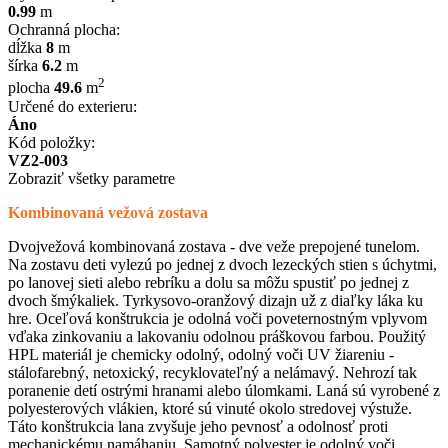
0.99
m
Ochranná plocha:
dĺžka
8
m
šírka
6.2
m
2
plocha
49.6
m
Určené do exterieru:
Áno
Kód položky:
VZ2-003
Zobraziť všetky parametre
Kombinovaná vežová zostava
Dvojvežová kombinovaná zostava - dve veže prepojené tunelom.
Na zostavu deti vylezú po jednej z dvoch lezeckých stien s úchytmi,
po lanovej sieti alebo rebríku a dolu sa môžu spustiť po jednej z
dvoch šmýkaliek. Tyrkysovo-oranžový dizajn už z diaľky láka ku
hre. Oceľová konštrukcia je odolná voči poveternostným vplyvom
vďaka zinkovaniu a lakovaniu odolnou práškovou farbou. Použitý
HPL materiál je chemicky odolný, odolný voči UV žiareniu -
stálofarebný, netoxický, recyklovateľný a nelámavý. Nehrozí tak
poranenie detí ostrými hranami alebo úlomkami. Laná sú vyrobené z
polyesterových vlákien, ktoré sú vinuté okolo stredovej výstuže.
Táto konštrukcia lana zvyšuje jeho pevnosť a odolnosť proti
mechanickému namáhaniu. Samotný polyester je odolný voči