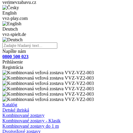
verimevzabavu.cz
English
vvz-play.com
Deutsch
vvz-spielt.de
Napíšte nám
0800 500 023
Prihlásenie
Registrácia
Katalóg
Detské ihriská
Kombinované zostavy
Kombinované zostavy - Klasik
Kombinované zostavy do 1 m
Dvojvežové zostavy