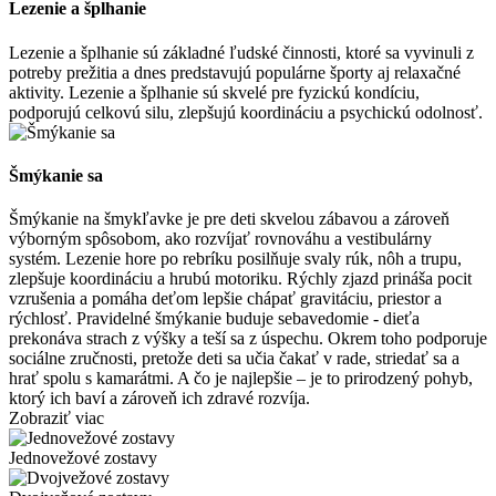
Lezenie a šplhanie
Lezenie a šplhanie sú základné ľudské činnosti, ktoré sa vyvinuli z
potreby prežitia a dnes predstavujú populárne športy aj relaxačné
aktivity. Lezenie a šplhanie sú skvelé pre fyzickú kondíciu,
podporujú celkovú silu, zlepšujú koordináciu a psychickú odolnosť.
Šmýkanie sa
Šmýkanie na šmykľavke je pre deti skvelou zábavou a zároveň
výborným spôsobom, ako rozvíjať rovnováhu a vestibulárny
systém. Lezenie hore po rebríku posilňuje svaly rúk, nôh a trupu,
zlepšuje koordináciu a hrubú motoriku. Rýchly zjazd prináša pocit
vzrušenia a pomáha deťom lepšie chápať gravitáciu, priestor a
rýchlosť. Pravidelné šmýkanie buduje sebavedomie - dieťa
prekonáva strach z výšky a teší sa z úspechu. Okrem toho podporuje
sociálne zručnosti, pretože deti sa učia čakať v rade, striedať sa a
hrať spolu s kamarátmi. A čo je najlepšie – je to prirodzený pohyb,
ktorý ich baví a zároveň ich zdravé rozvíja.
Zobraziť viac
Jednovežové zostavy