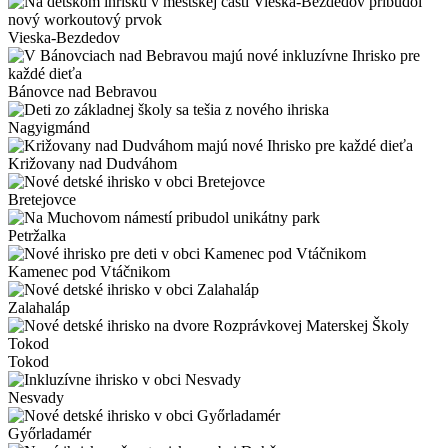
Vieska-Bezdedov
Bánovce nad Bebravou
Nagyigmánd
Križovany nad Dudváhom
Bretejovce
Petržalka
Kamenec pod Vtáčnikom
Zalahaláp
Tokod
Nesvady
Győrladamér