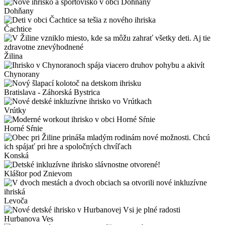
Dohňany
Čachtice
Žilina
Chynorany
Bratislava - Záhorská Bystrica
Vrútky
Horné Sŕnie
Konská
Kláštor pod Znievom
Levoča
Hurbanova Ves