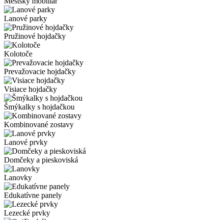
Mestský mobiliár
Lanové parky
Pružinové hojdačky
Kolotoče
Prevažovacie hojdačky
Visiace hojdačky
Šmýkalky s hojdačkou
Kombinované zostavy
Lanové prvky
Domčeky a pieskoviská
Lanovky
Edukatívne panely
Lezecké prvky