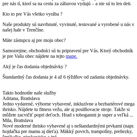
pre nás tí, ktorí sa na cestu za zábavou vydajú – a nie sú to len deti.
Kto to pre Vás všetko vyrába ?
Naše produkty sú navrhnuté, vyvinuté, testované a vyrobené u nás v
našej hale v Trenčíne.
Máte zástupcu aj pre moju obec?
Samozrejme, obchodníci sú tu pripravení pre Vás. Ktorý obchodník
je pre Vašu obec nájdete na tejto
mape.
Aký je čas dodania objednávky ?
Štandardný čas dodania je 4 až 6 týždňov od zadania objednávky.
Takto hodnotíte naše služby
Adriana
, Bratislava
Jedno vydarené, výborne vybavené, inkluzívne a bezbariérové mega
ihrisko. Nájdete tu fitness vežu, ale aj posilňovacie stroje. Takže si
môžete zacvičiť popri deťoch. Hrad s toboganmi je super a veľká ...
Mila
, Bratislava
Nové moderné ihrisko vybavené aj s neštandardnými prvkami (napr.
hojdačka pre mamu aj dieťa). Mäkký povrch, trampolíny, preliezky,
šmýkalky, pieskovisko a iné.