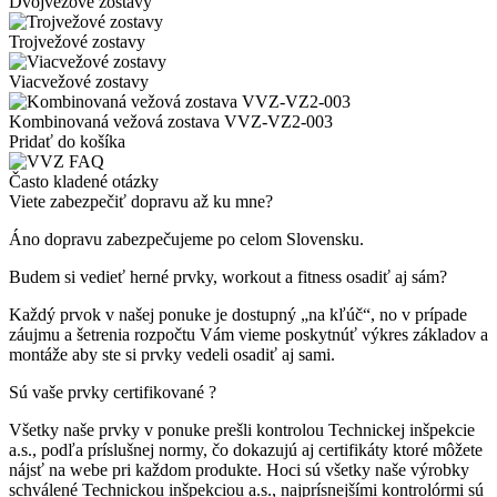
Dvojvežové zostavy
Trojvežové zostavy
Viacvežové zostavy
Kombinovaná vežová zostava VVZ-VZ2-003
Pridať do košíka
Často kladené otázky
Viete zabezpečiť dopravu až ku mne?
Áno dopravu zabezpečujeme po celom Slovensku.
Budem si vedieť herné prvky, workout a fitness osadiť aj sám?
Každý prvok v našej ponuke je dostupný „na kľúč“, no v prípade
záujmu a šetrenia rozpočtu Vám vieme poskytnúť výkres základov a
montáže aby ste si prvky vedeli osadiť aj sami.
Sú vaše prvky certifikované ?
Všetky naše prvky v ponuke prešli kontrolou Technickej inšpekcie
a.s., podľa príslušnej normy, čo dokazujú aj certifikáty ktoré môžete
nájsť na webe pri každom produkte. Hoci sú všetky naše výrobky
schválené Technickou inšpekciou a.s., najprísnejšími kontrolórmi sú