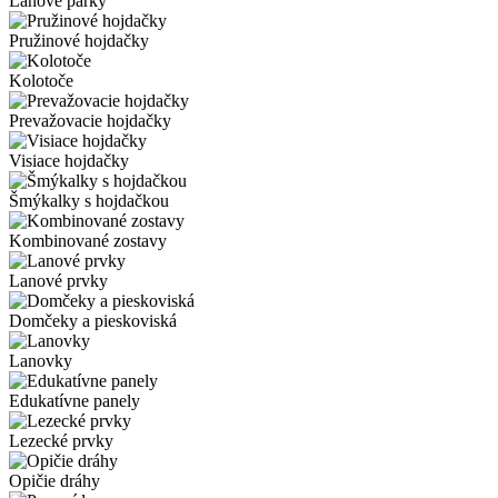
Lanové parky
Pružinové hojdačky
Kolotoče
Prevažovacie hojdačky
Visiace hojdačky
Šmýkalky s hojdačkou
Kombinované zostavy
Lanové prvky
Domčeky a pieskoviská
Lanovky
Edukatívne panely
Lezecké prvky
Opičie dráhy