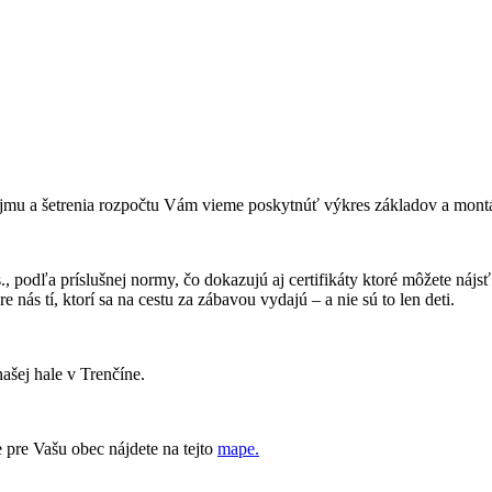
mu a šetrenia rozpočtu Vám vieme poskytnúť výkres základov a montáže
., podľa príslušnej normy, čo dokazujú aj certifikáty ktoré môžete ná
 nás tí, ktorí sa na cestu za zábavou vydajú – a nie sú to len deti.
ašej hale v Trenčíne.
 pre Vašu obec nájdete na tejto
mape.