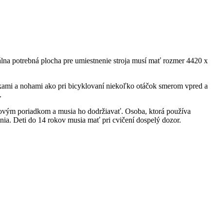
lna potrebná plocha pre umiestnenie stroja musí mať rozmer 4420 x
rukami a nohami ako pri bicyklovaní niekoľko otáčok smerom vpred a
.
dzkovým poriadkom a musia ho dodržiavať. Osoba, ktorá používa
nia. Deti do 14 rokov musia mať pri cvičení dospelý dozor.