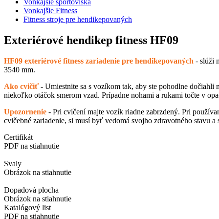
Vonkajšie športoviská
Vonkajšie Fitness
Fitness stroje pre hendikepovaných
Exteriérové hendikep fitness HF09
HF09 exteriérové fitness zariadenie pre hendikepovaných
- slúži
3540 mm.
Ako cvičiť
- Umiestnite sa s vozíkom tak, aby ste pohodlne dočiahli
niekoľko otáčok smerom vzad. Prípadne nohami a rukami točte v opač
Upozornenie
- Pri cvičení majte vozík riadne zabrzdený. Pri použí
cvičebné zariadenie, si musí byť vedomá svojho zdravotného stavu a s
Certifikát
PDF na stiahnutie
Svaly
Obrázok na stiahnutie
Dopadová plocha
Obrázok na stiahnutie
Katalógový list
PDF na stiahnutie