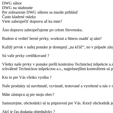
DWG súbor
DWG na stiahnutie
Pre zobrazenie DWG súboru sa musíte prihlásiť
Často kladené otázky
Viete zabezpečiť dopravu až ku mne?
Áno dopravu zabezpečujeme po celom Slovensku.
Budem si vedieť herné prvky, workout a fitness osadiť aj sám?
Každý prvok v našej ponuke je dostupný „na kľúč“, no v prípade záuj
Sú vaše prvky certifikované ?
Všetky naše prvky v ponuke prešli kontrolou Technickej inšpekcie a.s
schválené Technickou inšpekciou a.s., najprísnejšími kontrolórmi sú pre
Kto to pre Vás všetko vyrába ?
Naše produkty sú navrhnuté, vyvinuté, testované a vyrobené u nás v n
Máte zástupcu aj pre moju obec?
Samozrejme, obchodníci sú tu pripravení pre Vás. Ktorý obchodník je
Aký je čas dodania objednávky ?