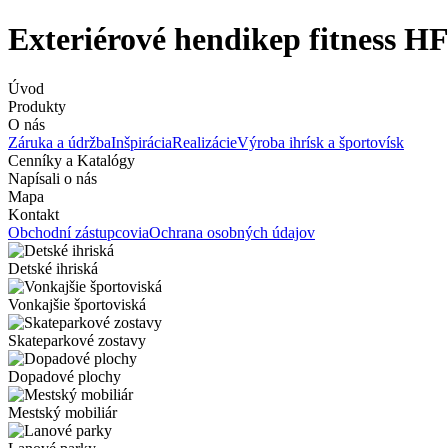
Exteriérové hendikep fitness H
Úvod
Produkty
O nás
Záruka a údržba
Inšpirácia
Realizácie
Výroba ihrísk a športovísk
Cenníky a Katalógy
Napísali o nás
Mapa
Kontakt
Obchodní zástupcovia
Ochrana osobných údajov
Detské ihriská
Vonkajšie športoviská
Skateparkové zostavy
Dopadové plochy
Mestský mobiliár