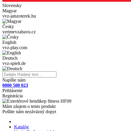
Slovensky
Magyar
vvz-jatszoterek.hu
Česky
verimevzabavu.cz
English
vvz-play.com
Deutsch
vvz-spielt.de
Napíšte nám
0800 500 023
Prihlásenie
Registrácia
Mám záujem o tento produkt
Pošlite nám nezáväzný dopyt
Katalóg