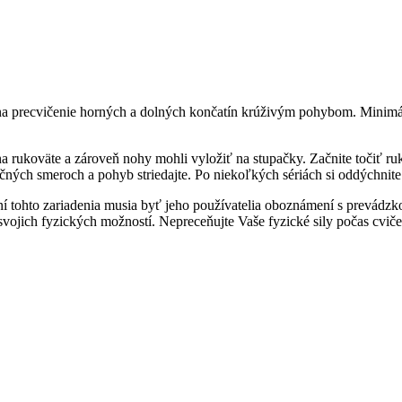
 na precvičenie horných a dolných končatín krúživým pohybom. Minimá
 na rukoväte a zároveň nohy mohli vyložiť na stupačky. Začnite točiť 
ných smeroch a pohyb striedajte. Po niekoľkých sériách si oddýchnite
vaní tohto zariadenia musia byť jeho používatelia oboznámení s prevá
vojich fyzických možností. Nepreceňujte Vaše fyzické sily počas cviče