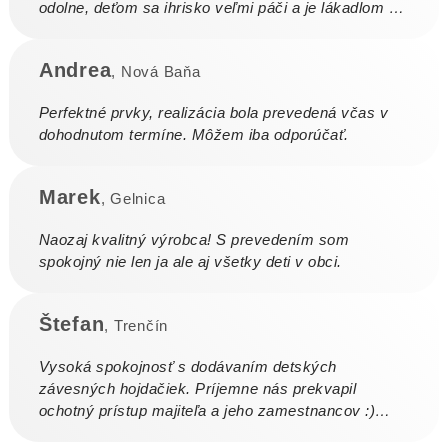
odolne, deťom sa ihrisko veľmi páči a je lákadlom aj
pre ostatné deti.
Andrea
, Nová Baňa
Perfektné prvky, realizácia bola prevedená včas v
dohodnutom termíne. Môžem iba odporúčať.
Marek
, Gelnica
Naozaj kvalitný výrobca! S prevedením som
spokojný nie len ja ale aj všetky deti v obci.
Štefan
, Trenčín
Vysoká spokojnosť s dodávaním detských
závesných hojdačiek. Príjemne nás prekvapil
ochotný prístup majiteľa a jeho zamestnancov :)
Ďakujeme veľmi pekne.