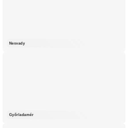
Nesvady
Győrladamér