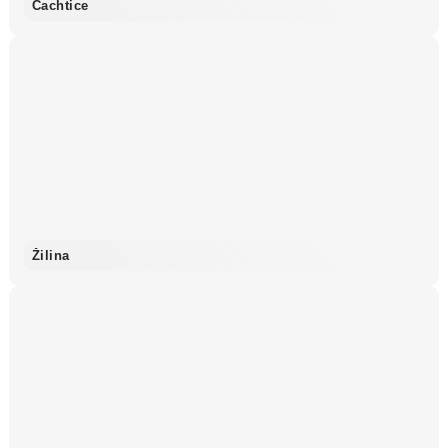
Čachtice
Žilina