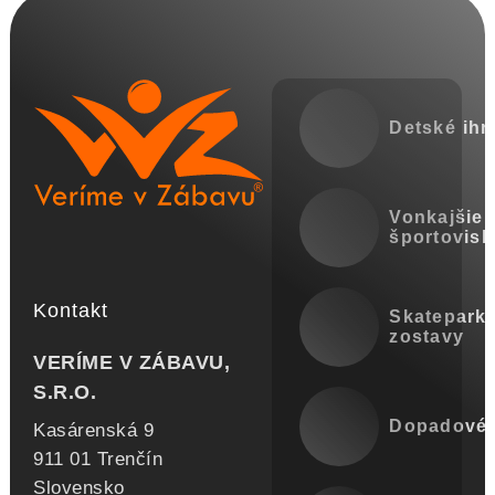
Detské ihr
Vonkajšie
športovisk
Kontakt
Skatepark
zostavy
VERÍME V ZÁBAVU,
S.R.O.
Dopadové 
Kasárenská 9
911 01 Trenčín
Slovensko