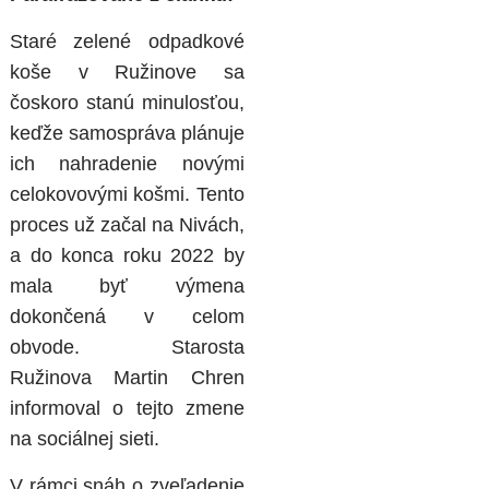
Staré zelené odpadkové
koše v Ružinove sa
čoskoro stanú minulosťou,
keďže samospráva plánuje
ich nahradenie novými
celokovovými košmi. Tento
proces už začal na Nivách,
a do konca roku 2022 by
mala byť výmena
dokončená v celom
obvode. Starosta
Ružinova Martin Chren
informoval o tejto zmene
na sociálnej sieti.
V rámci snáh o zveľadenie