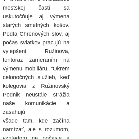
mestskej časti sa
uskutočňuje aj výmena
starých smetných košov.
Podľa Chrenových slov, aj
počas sviatkov pracujú na
vylepšení Ružinova,
tentoraz zameraním na
výmenu mobiliáru. "Okrem
celonočných služieb, keď
kolegovia z Ružinovský
Podnik neustále strážia
naše komunikácie a
zasahujú
všade tam, kde začína
namŕzať, ale s rozumom,
vzhľadom na počasie a