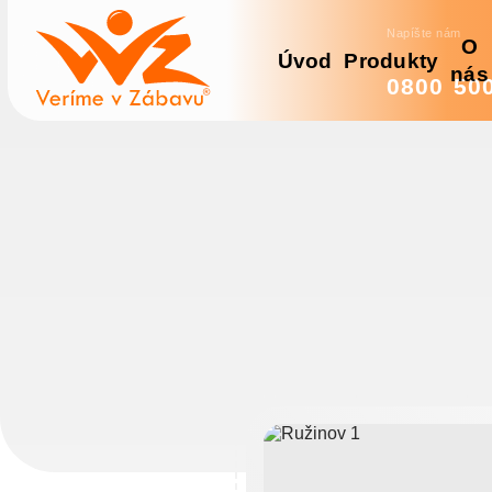
Napíšte nám
O
Úvod
Produkty
nás
0800 50