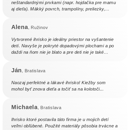
neštandardnými prvkami (napr. hojdačka pre mamu
aj dieťa). Mäkký povrch, trampolíny, preliezky,
šmýkalky, pieskovisko a iné.
Alena
, Ružinov
Vytvorené ihrisko je ideálny priestor na vyšantenie
detí. Navyše je pokryté dopadovými plochami a po
daždi na ňom nie je blato a pre deti nie je také
bolestivé spadnúť.
Ján
, Bratislava
Naozaj perfektné a lákavé ihrisko! Kiežby som
mohol byť znova dieťa a točiť sa na kolotoči...
Michaela
, Bratislava
Ihrisko ktoré postavila táto firma je u mojich detí
veľmi obľúbené. Použité materiály pôsobia trvácne a