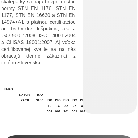
skateparky spĺňajú bezpečnostné
normy STN EN 1176, STN EN
1177, STN EN 16630 a STN EN
14974+A1 s platnou certifikáciou
od Technickej Inšpekcie, a.s. a
ISO 9001:2008, ISO 14001:2004
a OHSAS 18001:2007. Aj vďaka
certifikovanej kvalite sa na nás
obracajú denne zákazníci z
celého Slovenska.
EMAS
NATUR-
ISO
PACK
9001
ISO
ISO
ISO
ISO
ISO
10
14
22
27
45
006
001
301
001
001