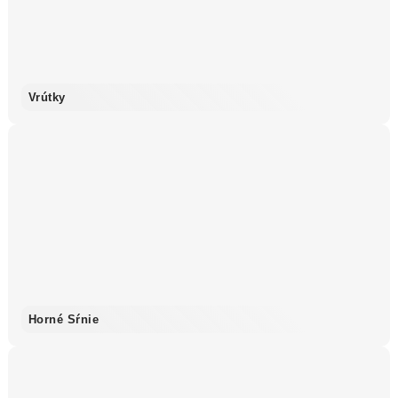
Vrútky
Horné Sŕnie