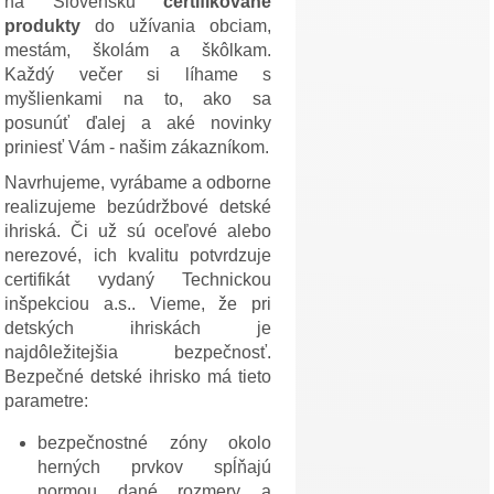
na Slovensku
certifikované
produkty
do užívania obciam,
mestám, školám a škôlkam.
Každý večer si líhame s
myšlienkami na to, ako sa
posunúť ďalej a aké novinky
priniesť Vám - našim zákazníkom.
Navrhujeme, vyrábame a odborne
realizujeme bezúdržbové detské
ihriská. Či už sú oceľové alebo
nerezové, ich kvalitu potvrdzuje
certifikát vydaný Technickou
inšpekciou a.s.. Vieme, že pri
detských ihriskách je
najdôležitejšia bezpečnosť.
Bezpečné detské ihrisko má tieto
parametre:
bezpečnostné zóny okolo
herných prvkov spĺňajú
normou dané rozmery a