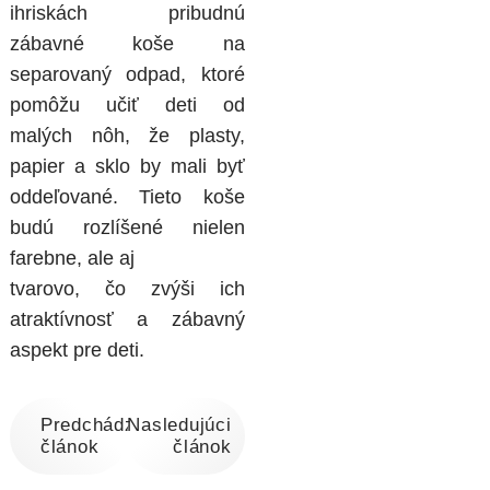
ihriskách pribudnú
zábavné koše na
separovaný odpad, ktoré
pomôžu učiť deti od
malých nôh, že plasty,
papier a sklo by mali byť
oddeľované. Tieto koše
budú rozlíšené nielen
farebne, ale aj
tvarovo, čo zvýši ich
atraktívnosť a zábavný
aspekt pre deti.
Predchádzajúci
Nasledujúci
článok
článok