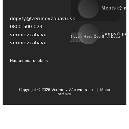
Mestský mo
dopyty@verimevzabavu.sk
0800 500 023
Lanové pa
verimevzabavu
Slovensky
Magyar
Česky
English
Deutsch
verimevzabavu
Nastavenia cookies
Copyright © 2026 Veríme v Zábavu, s.r.o. |
Mapa
stránky