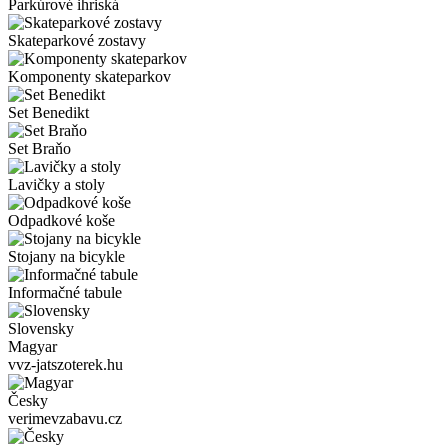
Parkúrové ihriská
Skateparkové zostavy
Komponenty skateparkov
Set Benedikt
Set Braňo
Lavičky a stoly
Odpadkové koše
Stojany na bicykle
Informačné tabule
Slovensky
Magyar
vvz-jatszoterek.hu
Česky
verimevzabavu.cz