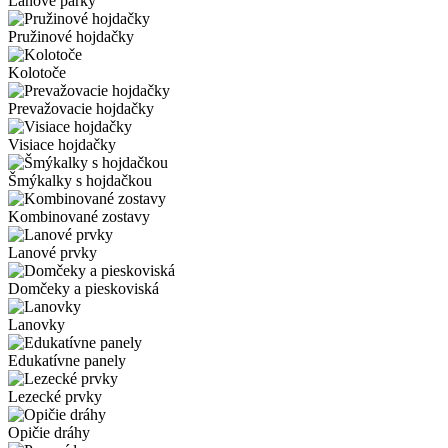
Lanové parky
Pružinové hojdačky
Kolotoče
Prevažovacie hojdačky
Visiace hojdačky
Šmýkalky s hojdačkou
Kombinované zostavy
Lanové prvky
Domčeky a pieskoviská
Lanovky
Edukatívne panely
Lezecké prvky
Opičie dráhy