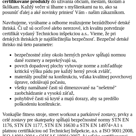
certifikované produkty
do užívania obciam, mestám, školám a
škôlkam. Každý večer si líhame s myšlienkami na to, ako sa
posunúť ďalej a aké novinky priniesť Vám - našim zákazníkom.
Navrhujeme, vyrábame a odborne realizujeme bezúdržbové detské
ihriská. Či už sú oceľové alebo nerezové, ich kvalitu potvrdzuje
certifikát vydaný Technickou inšpekciou a.s.. Vieme, že pri
detských ihriskách je najdôležitejšia bezpečnosť. Bezpečné detské
ihrisko má tieto parametre:
bezpečnostné zóny okolo herných prvkov spĺňajú normou
dané rozmery a neprekrývajú sa,
povrch dopadovej plochy vyhovuje norme a zohľadňuje
kritickú výšku pádu pre každý herný prvok zvlášť,
materiály použité na konštrukciu, vďaka kvalitnej povrchovej
úprave, odolávajú počasiu,
všetky namáhané časti sú dimenzované na "nešetrné"
zaobchádzanie a vysokú záťaž,
pohyblivé časti sú kryté a majú dorazy, aby sa predišlo
poškodeniu konštrukcie.
Vonkajšie fitness stroje, street workout a parkúrové zostavy, prvky a
celé zostavy pre skateparky spĺňajú bezpečnostné normy STN EN
1176, STN EN 1177, STN EN 16630 a STN EN 14974+A1 s
platnou certifikáciou od Technickej Inšpekcie, a.s. a ISO 9001:2008,