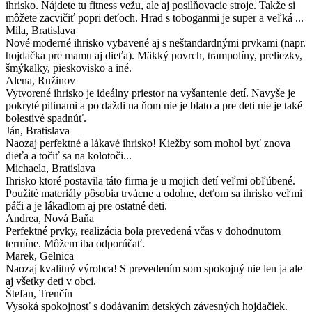
ihrisko. Nájdete tu fitness vežu, ale aj posilňovacie stroje. Takže si
môžete zacvičiť popri deťoch. Hrad s toboganmi je super a veľká ...
Mila
, Bratislava
Nové moderné ihrisko vybavené aj s neštandardnými prvkami (napr.
hojdačka pre mamu aj dieťa). Mäkký povrch, trampolíny, preliezky,
šmýkalky, pieskovisko a iné.
Alena
, Ružinov
Vytvorené ihrisko je ideálny priestor na vyšantenie detí. Navyše je
pokryté pilinami a po daždi na ňom nie je blato a pre deti nie je také
bolestivé spadnúť.
Ján
, Bratislava
Naozaj perfektné a lákavé ihrisko! Kiežby som mohol byť znova
dieťa a točiť sa na kolotoči...
Michaela
, Bratislava
Ihrisko ktoré postavila táto firma je u mojich detí veľmi obľúbené.
Použité materiály pôsobia trvácne a odolne, deťom sa ihrisko veľmi
páči a je lákadlom aj pre ostatné deti.
Andrea
, Nová Baňa
Perfektné prvky, realizácia bola prevedená včas v dohodnutom
termíne. Môžem iba odporúčať.
Marek
, Gelnica
Naozaj kvalitný výrobca! S prevedením som spokojný nie len ja ale
aj všetky deti v obci.
Štefan
, Trenčín
Vysoká spokojnosť s dodávaním detských závesných hojdačiek.