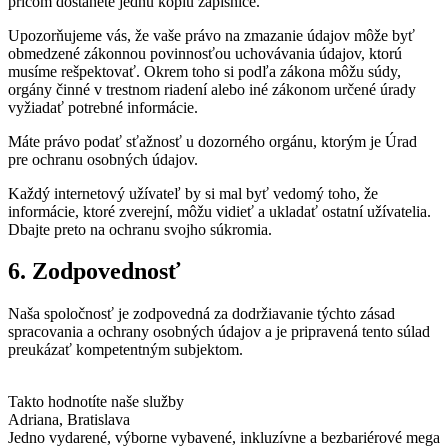
pričom dostanete jednu kópiu zápisnice.
Upozorňujeme vás, že vaše právo na zmazanie údajov môže byť
obmedzené zákonnou povinnosťou uchovávania údajov, ktorú
musíme rešpektovať. Okrem toho si podľa zákona môžu súdy,
orgány činné v trestnom riadení alebo iné zákonom určené úrady
vyžiadať potrebné informácie.
Máte právo podať sťažnosť u dozorného orgánu, ktorým je Úrad
pre ochranu osobných údajov.
Každý internetový užívateľ by si mal byť vedomý toho, že
informácie, ktoré zverejní, môžu vidieť a ukladať ostatní užívatelia.
Dbajte preto na ochranu svojho súkromia.
6. Zodpovednosť
Naša spoločnosť je zodpovedná za dodržiavanie týchto zásad
spracovania a ochrany osobných údajov a je pripravená tento súlad
preukázať kompetentným subjektom.
Takto hodnotíte naše služby
Adriana
, Bratislava
Jedno vydarené, výborne vybavené, inkluzívne a bezbariérové mega