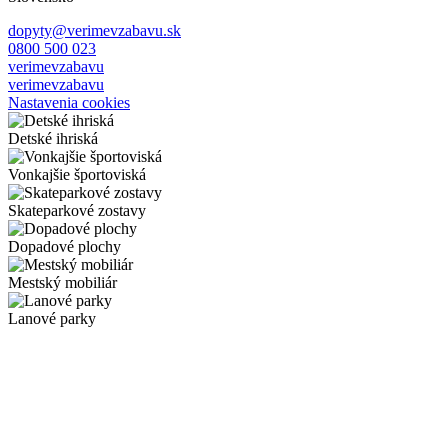
dopyty@verimevzabavu.sk
0800 500 023
verimevzabavu
verimevzabavu
Nastavenia cookies
Detské ihriská
Vonkajšie športoviská
Skateparkové zostavy
Dopadové plochy
Mestský mobiliár
Lanové parky