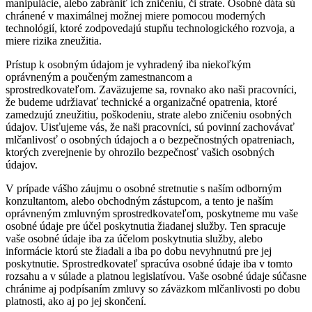
manipulácie, alebo zabrániť ich zničeniu, či strate. Osobné dáta sú
chránené v maximálnej možnej miere pomocou moderných
technológií, ktoré zodpovedajú stupňu technologického rozvoja, a
miere rizika zneužitia.
Prístup k osobným údajom je vyhradený iba niekoľkým
oprávneným a poučeným zamestnancom a
sprostredkovateľom. Zaväzujeme sa, rovnako ako naši pracovníci,
že budeme udržiavať technické a organizačné opatrenia, ktoré
zamedzujú zneužitiu, poškodeniu, strate alebo zničeniu osobných
údajov. Uisťujeme vás, že naši pracovníci, sú povinní zachovávať
mlčanlivosť o osobných údajoch a o bezpečnostných opatreniach,
ktorých zverejnenie by ohrozilo bezpečnosť vašich osobných
údajov.
V prípade vášho záujmu o osobné stretnutie s naším odborným
konzultantom, alebo obchodným zástupcom, a tento je naším
oprávneným zmluvným sprostredkovateľom, poskytneme mu vaše
osobné údaje pre účel poskytnutia žiadanej služby. Ten spracuje
vaše osobné údaje iba za účelom poskytnutia služby, alebo
informácie ktorú ste žiadali a iba po dobu nevyhnutnú pre jej
poskytnutie. Sprostredkovateľ spracúva osobné údaje iba v tomto
rozsahu a v súlade a platnou legislatívou. Vaše osobné údaje súčasne
chránime aj podpísaním zmluvy so záväzkom mlčanlivosti po dobu
platnosti, ako aj po jej skončení.