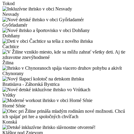
Tokod
Nesvady
Győrladamér
Dohňany
Čachtice
Žilina
Chynorany
Bratislava - Záhorská Bystrica
Vrútky
Horné Sŕnie
Konská
Kláštor pod Znievom