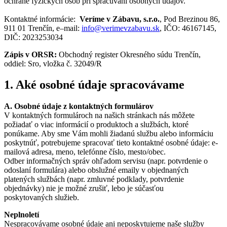
ochrane fyzických osôb pri spracúvaní osobných údajov.
Kontaktné informácie:
Veríme v Zábavu, s.r.o.
, Pod Brezinou 86,
911 01 Trenčín, e–mail:
info@verimevzabavu.sk
, IČO: 46167145,
DIČ: 2023253034
Zápis v ORSR:
Obchodný register Okresného súdu Trenčín,
oddiel: Sro, vložka č. 32049/R
1. Aké osobné údaje spracovávame
A. Osobné údaje z kontaktných formulárov
V kontaktných formulároch na našich stránkach nás môžete
požiadať o viac informácií o produktoch a službách, ktoré
ponúkame. Aby sme Vám mohli žiadanú službu alebo informáciu
poskytnúť, potrebujeme spracovať tieto kontaktné osobné údaje: e-
mailová adresa, meno, telefónne číslo, mesto/obec.
Odber informačných správ ohľadom servisu (napr. potvrdenie o
odoslaní formulára) alebo obslužné emaily v objednaných
platených službách (napr. zmluvné podklady, potvrdenie
objednávky) nie je možné zrušiť, lebo je súčasťou
poskytovaných služieb.
Neplnoletí
Nespracovávame osobné údaje ani neposkytujeme naše služby