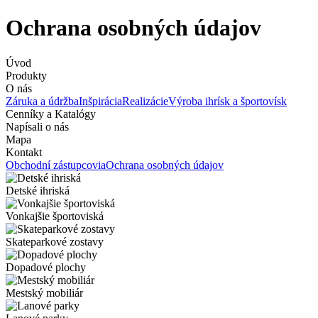
Ochrana osobných údajov
Úvod
Produkty
O nás
Záruka a údržba
Inšpirácia
Realizácie
Výroba ihrísk a športovísk
Cenníky a Katalógy
Napísali o nás
Mapa
Kontakt
Obchodní zástupcovia
Ochrana osobných údajov
Detské ihriská
Vonkajšie športoviská
Skateparkové zostavy
Dopadové plochy
Mestský mobiliár