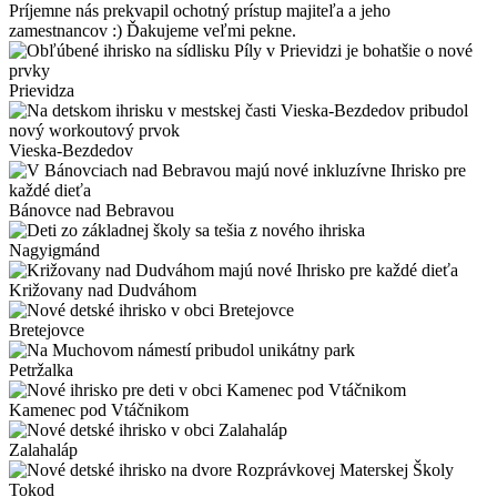
Príjemne nás prekvapil ochotný prístup majiteľa a jeho
zamestnancov :) Ďakujeme veľmi pekne.
Prievidza
Vieska-Bezdedov
Bánovce nad Bebravou
Nagyigmánd
Križovany nad Dudváhom
Bretejovce
Petržalka
Kamenec pod Vtáčnikom
Zalahaláp