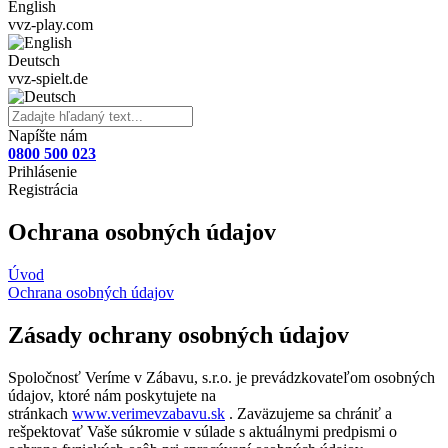
English
vvz-play.com
Deutsch
vvz-spielt.de
Napíšte nám
0800 500 023
Prihlásenie
Registrácia
Ochrana osobných údajov
Úvod
Ochrana osobných údajov
Zásady ochrany osobných údajov
Spoločnosť Veríme v Zábavu, s.r.o. je prevádzkovateľom osobných
údajov, ktoré nám poskytujete na
stránkach
www.verimevzabavu.sk
. Zaväzujeme sa chrániť a
rešpektovať Vaše súkromie v súlade s aktuálnymi predpismi o