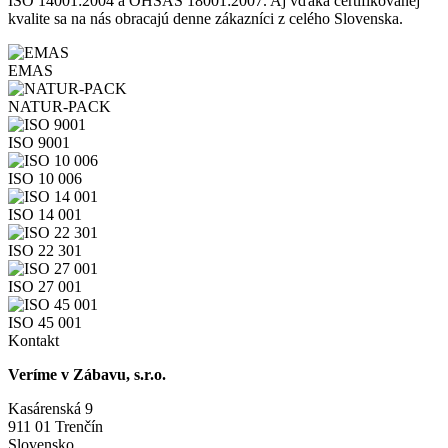
ISO 14001:2004 a OHSAS 18001:2007. Aj vďaka certifikovanej
kvalite sa na nás obracajú denne zákazníci z celého Slovenska.
EMAS
NATUR-PACK
ISO 9001
ISO 10 006
ISO 14 001
ISO 22 301
ISO 27 001
ISO 45 001
Kontakt
Veríme v Zábavu, s.r.o.
Kasárenská 9
911 01 Trenčín
Slovensko