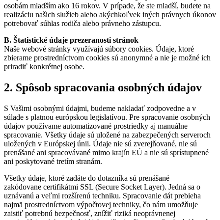
osobám mladším ako 16 rokov. V prípade, že ste mladší, budete na
realizáciu našich služieb alebo akýchkoľvek iných právnych úkonov
potrebovať súhlas rodiča alebo právneho zástupcu.
B. Štatistické údaje prezeranosti stránok
Naše webové stránky využívajú súbory cookies. Údaje, ktoré
zbierame prostredníctvom cookies sú anonymné a nie je možné ich
priradiť konkrétnej osobe.
2. Spôsob spracovania osobných údajov
S Vašimi osobnými údajmi, budeme nakladať zodpovedne a v
súlade s platnou európskou legislatívou. Pre spracovanie osobných
údajov používame automatizované prostriedky aj manuálne
spracovanie. Všetky údaje sú uložené na zabezpečených serveroch
uložených v Európskej únii. Údaje nie sú zverejňované, nie sú
prenášané ani spracovávané mimo krajín EÚ a nie sú sprístupnené
ani poskytované tretím stranám.
Všetky údaje, ktoré zadáte do dotazníka sú prenášané
zakódovane certifikátmi SSL (Secure Socket Layer). Jedná sa o
uznávanú a veľmi rozšírenú techniku. Spracovanie dát prebieha
najmä prostredníctvom výpočtovej techniky, čo nám umožňuje
zaistiť potrebnú bezpečnosť, znížiť riziká neoprávnenej