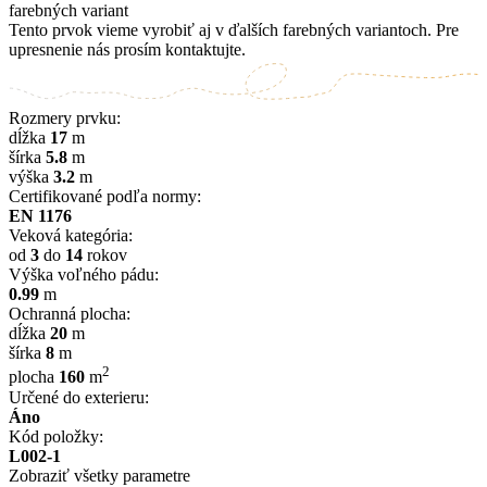
farebných variant
Tento prvok vieme vyrobiť aj v ďalších farebných variantoch. Pre
upresnenie nás prosím kontaktujte.
Rozmery prvku:
dĺžka
17
m
šírka
5.8
m
výška
3.2
m
Certifikované podľa normy:
EN 1176
Veková kategória:
od
3
do
14
rokov
Výška voľného pádu:
0.99
m
Ochranná plocha:
dĺžka
20
m
šírka
8
m
2
plocha
160
m
Určené do exterieru:
Áno
Kód položky:
L002-1
Zobraziť všetky parametre