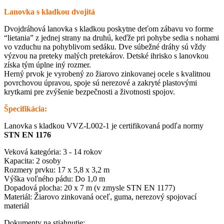
Lanovka s kladkou dvojitá
Dvojdráhová lanovka s kladkou poskytne deťom zábavu vo forme
“lietania” z jednej strany na druhú, keďže pri pohybe sedia s nohami
vo vzduchu na pohyblivom sedáku. Dve súbežné dráhy sú vždy
výzvou na preteky malých pretekárov. Detské ihrisko s lanovkou
získa tým úplne iný rozmer.
Herný prvok je vyrobený zo žiarovo zinkovanej ocele s kvalitnou
povrchovou úpravou, spoje sú nerezové a zakryté plastovými
krytkami pre zvýšenie bezpečnosti a životnosti spojov.
Špecifikácia:
Lanovka s kladkou VVZ-L002-1 je certifikovaná podľa normy
STN EN 1176
Veková kategória: 3 - 14 rokov
Kapacita: 2 osoby
Rozmery prvku: 17 x 5,8 x 3,2 m
Výška voľného pádu: Do 1,0 m
Dopadová plocha: 20 x 7 m (v zmysle STN EN 1177)
Materiál: Žiarovo zinkovaná oceľ, guma, nerezový spojovací
materiál
Dokumenty na stiahnutie: