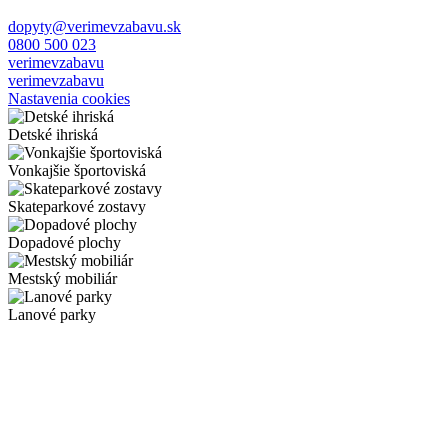
dopyty@verimevzabavu.sk
0800 500 023
verimevzabavu
verimevzabavu
Nastavenia cookies
Detské ihriská
Vonkajšie športoviská
Skateparkové zostavy
Dopadové plochy
Mestský mobiliár
Lanové parky