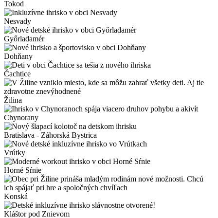
Tokod
Nesvady
Győrladamér
Dohňany
Čachtice
Žilina
Chynorany
Bratislava - Záhorská Bystrica
Vrútky
Horné Sŕnie
Konská
Kláštor pod Znievom