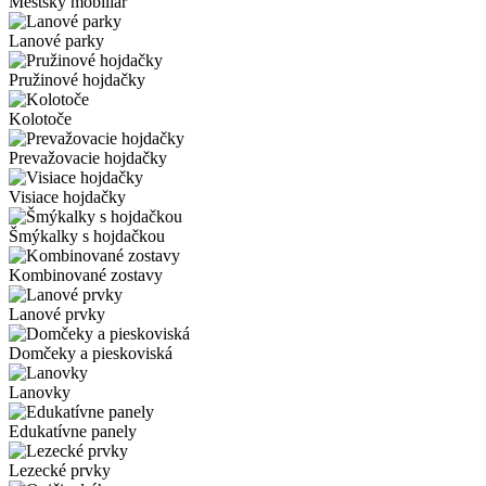
Mestský mobiliár
Lanové parky
Pružinové hojdačky
Kolotoče
Prevažovacie hojdačky
Visiace hojdačky
Šmýkalky s hojdačkou
Kombinované zostavy
Lanové prvky
Domčeky a pieskoviská
Lanovky
Edukatívne panely
Lezecké prvky