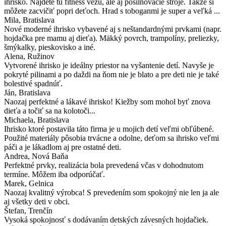
ihrisko. Nájdete tu fitness vežu, ale aj posilňovacie stroje. Takže si
môžete zacvičiť popri deťoch. Hrad s toboganmi je super a veľká ...
Mila
, Bratislava
Nové moderné ihrisko vybavené aj s neštandardnými prvkami (napr.
hojdačka pre mamu aj dieťa). Mäkký povrch, trampolíny, preliezky,
šmýkalky, pieskovisko a iné.
Alena
, Ružinov
Vytvorené ihrisko je ideálny priestor na vyšantenie detí. Navyše je
pokryté pilinami a po daždi na ňom nie je blato a pre deti nie je také
bolestivé spadnúť.
Ján
, Bratislava
Naozaj perfektné a lákavé ihrisko! Kiežby som mohol byť znova
dieťa a točiť sa na kolotoči...
Michaela
, Bratislava
Ihrisko ktoré postavila táto firma je u mojich detí veľmi obľúbené.
Použité materiály pôsobia trvácne a odolne, deťom sa ihrisko veľmi
páči a je lákadlom aj pre ostatné deti.
Andrea
, Nová Baňa
Perfektné prvky, realizácia bola prevedená včas v dohodnutom
termíne. Môžem iba odporúčať.
Marek
, Gelnica
Naozaj kvalitný výrobca! S prevedením som spokojný nie len ja ale
aj všetky deti v obci.
Štefan
, Trenčín
Vysoká spokojnosť s dodávaním detských závesných hojdačiek.