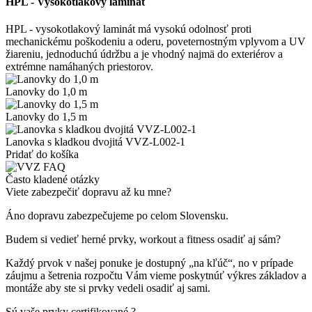
HPL - Vysokotlakový laminát
HPL - vysokotlakový laminát má vysokú odolnosť proti
mechanickému poškodeniu a oderu, poveternostným vplyvom a UV
žiareniu, jednoduchú údržbu a je vhodný najmä do exteriérov a
extrémne namáhaných priestorov.
Lanovky do 1,0 m
Lanovky do 1,5 m
Lanovka s kladkou dvojitá VVZ-L002-1
Pridať do košíka
Často kladené otázky
Viete zabezpečiť dopravu až ku mne?
Áno dopravu zabezpečujeme po celom Slovensku.
Budem si vedieť herné prvky, workout a fitness osadiť aj sám?
Každý prvok v našej ponuke je dostupný „na kľúč“, no v prípade
záujmu a šetrenia rozpočtu Vám vieme poskytnúť výkres základov a
montáže aby ste si prvky vedeli osadiť aj sami.
Sú vaše prvky certifikované ?