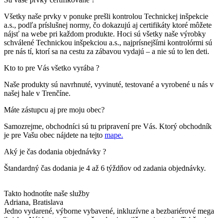
Všetky naše prvky v ponuke prešli kontrolou Technickej inšpekcie
a.s., podľa príslušnej normy, čo dokazujú aj certifikáty ktoré môžete
nájsť na webe pri každom produkte. Hoci sú všetky naše výrobky
schválené Technickou inšpekciou a.s., najprísnejšími kontrolórmi sú
pre nás tí, ktorí sa na cestu za zábavou vydajú – a nie sú to len deti.
Kto to pre Vás všetko vyrába ?
Naše produkty sú navrhnuté, vyvinuté, testované a vyrobené u nás v
našej hale v Trenčíne.
Máte zástupcu aj pre moju obec?
Samozrejme, obchodníci sú tu pripravení pre Vás. Ktorý obchodník
je pre Vašu obec nájdete na tejto
mape.
Aký je čas dodania objednávky ?
Štandardný čas dodania je 4 až 6 týždňov od zadania objednávky.
Takto hodnotíte naše služby
Adriana
, Bratislava
Jedno vydarené, výborne vybavené, inkluzívne a bezbariérové mega