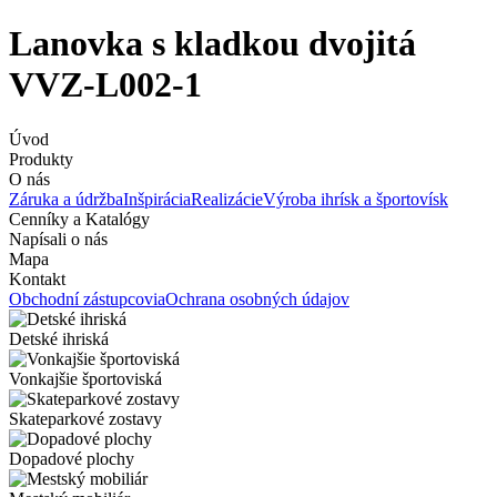
Lanovka s kladkou dvojitá
VVZ-L002-1
Úvod
Produkty
O nás
Záruka a údržba
Inšpirácia
Realizácie
Výroba ihrísk a športovísk
Cenníky a Katalógy
Napísali o nás
Mapa
Kontakt
Obchodní zástupcovia
Ochrana osobných údajov
Detské ihriská
Vonkajšie športoviská
Skateparkové zostavy
Dopadové plochy