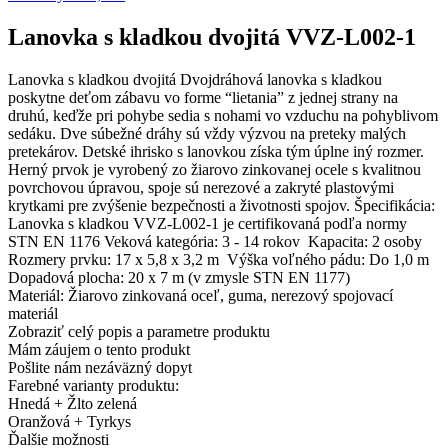
Lanovka s kladkou dvojitá VVZ-L002-1
Lanovka s kladkou dvojitá Dvojdráhová lanovka s kladkou
poskytne deťom zábavu vo forme “lietania” z jednej strany na
druhú, keďže pri pohybe sedia s nohami vo vzduchu na pohyblivom
sedáku. Dve súbežné dráhy sú vždy výzvou na preteky malých
pretekárov. Detské ihrisko s lanovkou získa tým úplne iný rozmer.
Herný prvok je vyrobený zo žiarovo zinkovanej ocele s kvalitnou
povrchovou úpravou, spoje sú nerezové a zakryté plastovými
krytkami pre zvýšenie bezpečnosti a životnosti spojov. Špecifikácia:
Lanovka s kladkou VVZ-L002-1 je certifikovaná podľa normy
STN EN 1176 Veková kategória: 3 - 14 rokov Kapacita: 2 osoby
Rozmery prvku: 17 x 5,8 x 3,2 m Výška voľného pádu: Do 1,0 m
Dopadová plocha: 20 x 7 m (v zmysle STN EN 1177)
Materiál: Žiarovo zinkovaná oceľ, guma, nerezový spojovací
materiál
Zobraziť celý popis a parametre produktu
Mám záujem o tento produkt
Pošlite nám nezáväzný dopyt
Farebné varianty produktu:
Hnedá + Žlto zelená
Oranžová + Tyrkys
Ďalšie možnosti