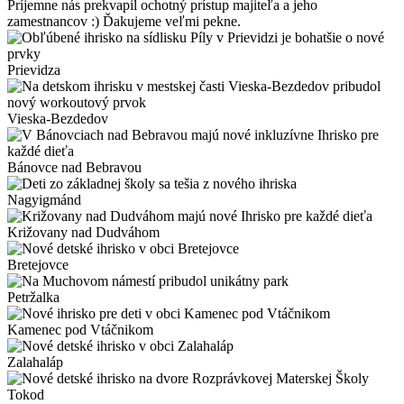
Príjemne nás prekvapil ochotný prístup majiteľa a jeho
zamestnancov :) Ďakujeme veľmi pekne.
Prievidza
Vieska-Bezdedov
Bánovce nad Bebravou
Nagyigmánd
Križovany nad Dudváhom
Bretejovce
Petržalka
Kamenec pod Vtáčnikom
Zalahaláp