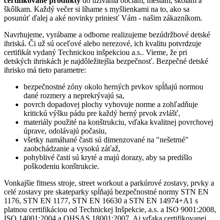
certifikované produkty
do užívania obciam, mestám, školám a
škôlkam. Každý večer si líhame s myšlienkami na to, ako sa
posunúť ďalej a aké novinky priniesť Vám - našim zákazníkom.
Navrhujeme, vyrábame a odborne realizujeme bezúdržbové detské
ihriská. Či už sú oceľové alebo nerezové, ich kvalitu potvrdzuje
certifikát vydaný Technickou inšpekciou a.s.. Vieme, že pri
detských ihriskách je najdôležitejšia bezpečnosť. Bezpečné detské
ihrisko má tieto parametre:
bezpečnostné zóny okolo herných prvkov spĺňajú normou
dané rozmery a neprekrývajú sa,
povrch dopadovej plochy vyhovuje norme a zohľadňuje
kritickú výšku pádu pre každý herný prvok zvlášť,
materiály použité na konštrukciu, vďaka kvalitnej povrchovej
úprave, odolávajú počasiu,
všetky namáhané časti sú dimenzované na "nešetrné"
zaobchádzanie a vysokú záťaž,
pohyblivé časti sú kryté a majú dorazy, aby sa predišlo
poškodeniu konštrukcie.
Vonkajšie fitness stroje, street workout a parkúrové zostavy, prvky a
celé zostavy pre skateparky spĺňajú bezpečnostné normy STN EN
1176, STN EN 1177, STN EN 16630 a STN EN 14974+A1 s
platnou certifikáciou od Technickej Inšpekcie, a.s. a ISO 9001:2008,
ISO 14001:2004 a OHSAS 18001:2007. Aj vďaka certifikovanej