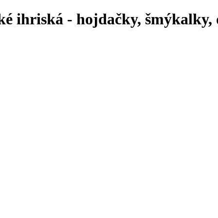
ké ihriská - hojdačky, šmýkalky,