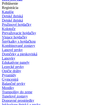
Prihlásenie
Registrácia
Katalóg
Detské ihriská
Detské ihriská
Pružinové hojdačky
Kolotoče
Prevažovacie hojdačky
Visiace hojdačky
Šmýkalky s hojdačkou
Kombinované zostavy
Lanové prvky
Domčeky a pieskoviská
Lanovky
Edukatívne panely
Lezecké prvky
Opičie dráhy
Pyramídy
Gymcentrá
Balančné prvky
Mostíky
Trampolíny do zeme
Tunelové zostavy
Dopravné prostriedky
Inkluzívne ihriská a prvky