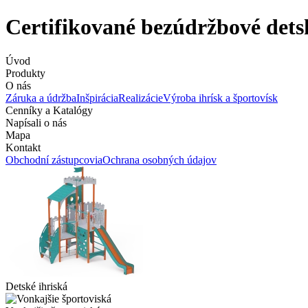
Certifikované bezúdržbové dets
Úvod
Produkty
O nás
Záruka a údržba
Inšpirácia
Realizácie
Výroba ihrísk a športovísk
Cenníky a Katalógy
Napísali o nás
Mapa
Kontakt
Obchodní zástupcovia
Ochrana osobných údajov
Detské ihriská