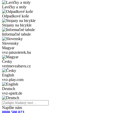
Lavičky a stoly
Odpadkové koše
Stojany na bicykle
Informačné tabule
Slovensky
Magyar
vvz-jatszoterek.hu
Česky
verimevzabavu.cz
English
vvz-play.com
Deutsch
vvz-spielt.de
Napíšte nám
0800 500 023