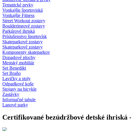
Tematické prvky
Vonkajšie športoviská
Vonkajšie Fitness
Street Workout zostavy
Boulderingové zostavy
Parkúrové ihriská
Príslušenstvo športovísk
Skateparkové zostavy
Skateparkové zostavy
Komponenty skateparkov
Dopadové plochy
Mestský mobiliár
Set Benedikt
Set Braňo
Lavičky a stoly
Odpadkové koše
Stojany na bicykle
Zastávky
Informačné tabule
Lanové parky
Certifikované bezúdržbové detské ihriská 